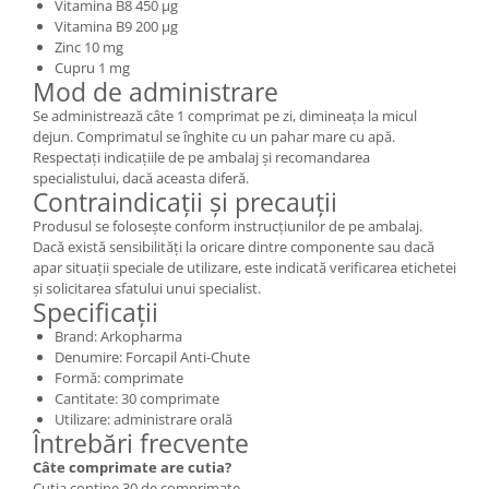
Vitamina B8 450 µg
Vitamina B9 200 µg
Zinc 10 mg
Cupru 1 mg
Mod de administrare
Se administrează câte 1 comprimat pe zi, dimineața la micul
dejun. Comprimatul se înghite cu un pahar mare cu apă.
Respectați indicațiile de pe ambalaj și recomandarea
specialistului, dacă aceasta diferă.
Contraindicații și precauții
Produsul se folosește conform instrucțiunilor de pe ambalaj.
Dacă există sensibilități la oricare dintre componente sau dacă
apar situații speciale de utilizare, este indicată verificarea etichetei
și solicitarea sfatului unui specialist.
Specificații
Brand: Arkopharma
Denumire: Forcapil Anti-Chute
Formă: comprimate
Cantitate: 30 comprimate
Utilizare: administrare orală
Întrebări frecvente
Câte comprimate are cutia?
Cutia conține 30 de comprimate.