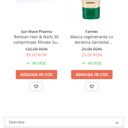
Sun Wave Pharma
Farmec
Revisan Hair & Nails 30
V
Masca regeneranta cu
comprimate filmate Sun
keratina Gerovital
Wave Pharma
Tratament Expert 150 ml
125,00 RON
29,00 RON
89,60 RON
25,00 RON
IN STOC
IN STOC
ADAUGA IN COS
ADAUGA IN COS
Descriere