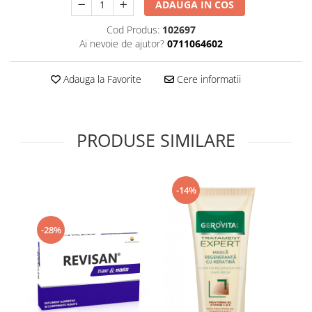
ADAUGA IN COS
Supliment Vitamina D3
Cod Produs:
102697
Supliment Vitamina E
Ai nevoie de ajutor?
0711064602
Supliment Zinc
Tincturi si Gemoderivate
Adauga la Favorite
Cere informatii
Tuse gat si respiratie
Vitamine si minerale
PRODUSE SIMILARE
-14%
-28%