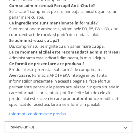
Cum se administrează Forcapil Anti-Chute?
Se ia câte 1 comprimat pe zi, dimineața la micul dejun, cu un
pahar mare cu apă.
Ce ingrediente sunt menționate în formulă?
Sunt menționate aminoacizi, vitaminele D3, B5, B8 și B9, zinc,
cupru, extract de rucola și pudră de coada-calului.
Se administrează cu apă?
Da, comprimatul se înghite cu un pahar mare cu apă.
La ce moment al zilei este recomandată administrarea?
Administrarea este indicată dimineața, la micul dejun.
Ce formă de prezentare are produsul?
Produsul este prezentat sub formă de comprimate.
Avertizare:
Farmacia APOTHEKA intelege importanta
informatiilor prezentate in aceasta pagina si face eforturi
permanente pentru a le pastra actualizate. Singura situatie in
care informatiile prezentate pot fi diferite fata de cele ale
produsului este aceea in care producatorul aduce modificari
specificatiilor acestuia, fara a ne informa in prealabil.
Informatii conformitate produs
Review-uri
(0)