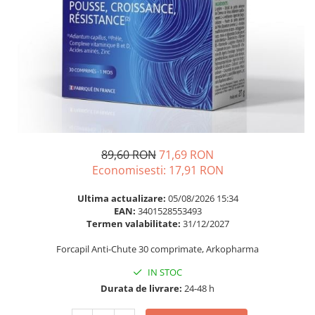
Multivitamine
Ingrijire par
Omega 3
Balsam masca si tratament
Par si unghii
Produse cu SPF Pentru Fata
Probiotice si prebiotice
Repelenti insecte
Prostata
Sanatate urinara
Sistemul respirator
Slabire si control greutate
89,60 RON
71,69 RON
Economisesti:
17,91
RON
Somn stres si anxietate
Supliment Calciu
Ultima actualizare:
05/08/2026 15:34
EAN:
3401528553493
Supliment Complexe
Termen valabilitate:
31/12/2027
Supliment Fier
Forcapil Anti-Chute 30 comprimate, Arkopharma
Supliment Magneziu
IN STOC
Supliment Vitamina B
Durata de livrare:
24-48 h
Supliment Vitamina C