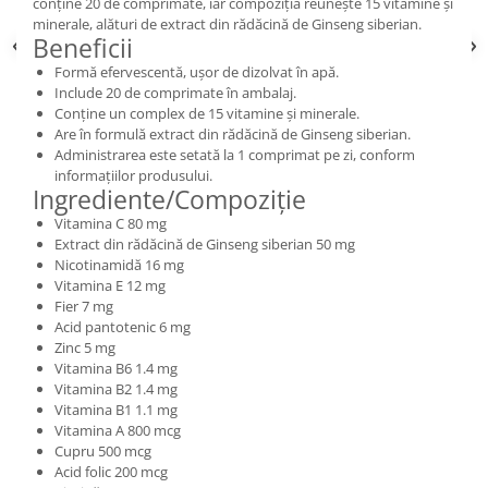
conține 20 de comprimate, iar compoziția reunește 15 vitamine și
minerale, alături de extract din rădăcină de Ginseng siberian.
Beneficii
Formă efervescentă, ușor de dizolvat în apă.
Include 20 de comprimate în ambalaj.
Conține un complex de 15 vitamine și minerale.
Are în formulă extract din rădăcină de Ginseng siberian.
Administrarea este setată la 1 comprimat pe zi, conform
informațiilor produsului.
Ingrediente/Compoziție
Vitamina C 80 mg
Extract din rădăcină de Ginseng siberian 50 mg
Nicotinamidă 16 mg
Vitamina E 12 mg
Fier 7 mg
Acid pantotenic 6 mg
Zinc 5 mg
Vitamina B6 1.4 mg
Vitamina B2 1.4 mg
Vitamina B1 1.1 mg
Vitamina A 800 mcg
Cupru 500 mcg
Acid folic 200 mcg