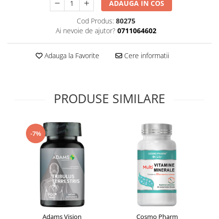
ADAUGA IN COS
Supliment Vitamina D3
Cod Produs:
80275
Supliment Vitamina E
Ai nevoie de ajutor?
0711064602
Supliment Zinc
Tincturi si Gemoderivate
Adauga la Favorite
Cere informatii
Tuse gat si respiratie
Vitamine si minerale
PRODUSE SIMILARE
-7%
Adams Vision
Cosmo Pharm