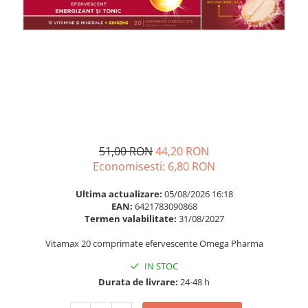
Multivitamine
Ingrijire par
Omega 3
Balsam masca si tratament
Par si unghii
Produse cu SPF Pentru Fata
Probiotice si prebiotice
Repelenti insecte
Prostata
Sanatate urinara
Sistemul respirator
Slabire si control greutate
51,00 RON
44,20 RON
Economisesti:
6,80
RON
Somn stres si anxietate
Supliment Calciu
Ultima actualizare:
05/08/2026 16:18
EAN:
6421783090868
Supliment Complexe
Termen valabilitate:
31/08/2027
Supliment Fier
Vitamax 20 comprimate efervescente Omega Pharma
Supliment Magneziu
IN STOC
Supliment Vitamina B
Durata de livrare:
24-48 h
Supliment Vitamina C