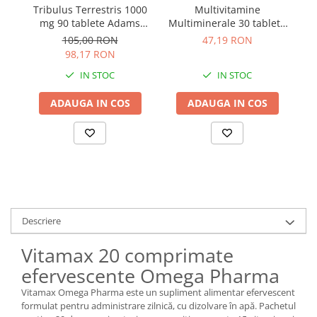
Tribulus Terrestris 1000
Multivitamine
Ca
mg 90 tablete Adams
Multiminerale 30 tablete
Vision
Cosmopharm
105,00 RON
47,19 RON
98,17 RON
IN STOC
IN STOC
ADAUGA IN COS
ADAUGA IN COS
Descriere
Vitamax 20 comprimate
efervescente Omega Pharma
Vitamax Omega Pharma este un supliment alimentar efervescent
formulat pentru administrare zilnică, cu dizolvare în apă. Pachetul