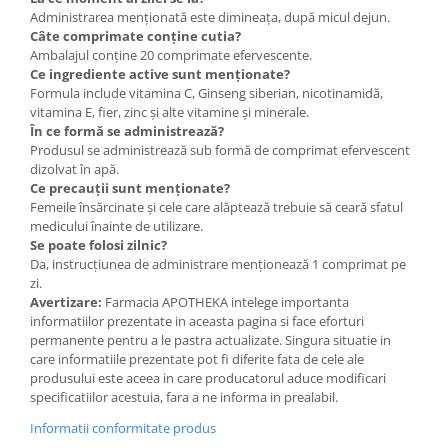
Administrarea menționată este dimineața, după micul dejun.
Câte comprimate conține cutia?
Ambalajul conține 20 comprimate efervescente.
Ce ingrediente active sunt menționate?
Formula include vitamina C, Ginseng siberian, nicotinamidă,
vitamina E, fier, zinc și alte vitamine și minerale.
În ce formă se administrează?
Produsul se administrează sub formă de comprimat efervescent
dizolvat în apă.
Ce precauții sunt menționate?
Femeile însărcinate și cele care alăptează trebuie să ceară sfatul
medicului înainte de utilizare.
Se poate folosi zilnic?
Da, instrucțiunea de administrare menționează 1 comprimat pe
zi.
Avertizare:
Farmacia APOTHEKA intelege importanta
informatiilor prezentate in aceasta pagina si face eforturi
permanente pentru a le pastra actualizate. Singura situatie in
care informatiile prezentate pot fi diferite fata de cele ale
produsului este aceea in care producatorul aduce modificari
specificatiilor acestuia, fara a ne informa in prealabil.
Informatii conformitate produs