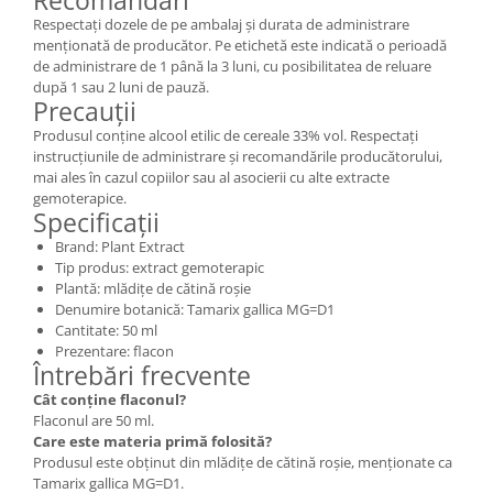
Respectați dozele de pe ambalaj și durata de administrare
menționată de producător. Pe etichetă este indicată o perioadă
de administrare de 1 până la 3 luni, cu posibilitatea de reluare
după 1 sau 2 luni de pauză.
Precauții
Produsul conține alcool etilic de cereale 33% vol. Respectați
instrucțiunile de administrare și recomandările producătorului,
mai ales în cazul copiilor sau al asocierii cu alte extracte
gemoterapice.
Specificații
Brand: Plant Extract
Tip produs: extract gemoterapic
Plantă: mlădițe de cătină roșie
Denumire botanică: Tamarix gallica MG=D1
Cantitate: 50 ml
Prezentare: flacon
Întrebări frecvente
Cât conține flaconul?
Flaconul are 50 ml.
Care este materia primă folosită?
Produsul este obținut din mlădițe de cătină roșie, menționate ca
Tamarix gallica MG=D1.