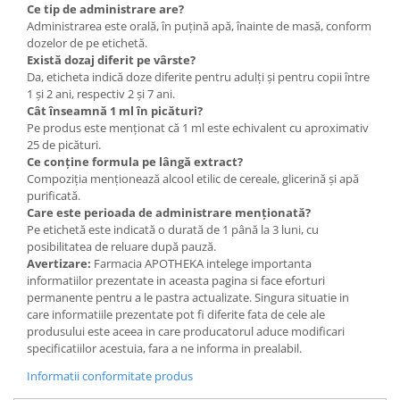
Ce tip de administrare are?
Administrarea este orală, în puțină apă, înainte de masă, conform
dozelor de pe etichetă.
Există dozaj diferit pe vârste?
Da, eticheta indică doze diferite pentru adulți și pentru copii între
1 și 2 ani, respectiv 2 și 7 ani.
Cât înseamnă 1 ml în picături?
Pe produs este menționat că 1 ml este echivalent cu aproximativ
25 de picături.
Ce conține formula pe lângă extract?
Compoziția menționează alcool etilic de cereale, glicerină și apă
purificată.
Care este perioada de administrare menționată?
Pe etichetă este indicată o durată de 1 până la 3 luni, cu
posibilitatea de reluare după pauză.
Avertizare:
Farmacia APOTHEKA intelege importanta
informatiilor prezentate in aceasta pagina si face eforturi
permanente pentru a le pastra actualizate. Singura situatie in
care informatiile prezentate pot fi diferite fata de cele ale
produsului este aceea in care producatorul aduce modificari
specificatiilor acestuia, fara a ne informa in prealabil.
Informatii conformitate produs