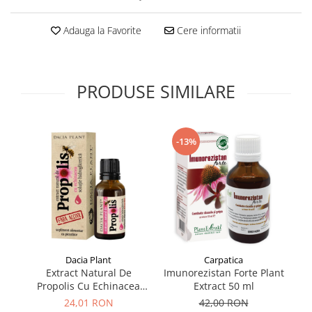
Supliment Vitamina D3
Adauga la Favorite
Cere informatii
Supliment Vitamina E
Supliment Zinc
Tincturi si Gemoderivate
PRODUSE SIMILARE
Tuse gat si respiratie
Vitamine si minerale
-13%
Dacia Plant
Carpatica
Extract Natural De
Imunorezistan Forte Plant
Propolis Cu Echinacea
Extract 50 ml
Solutie Cu Picurator 20 ml
24,01 RON
42,00 RON