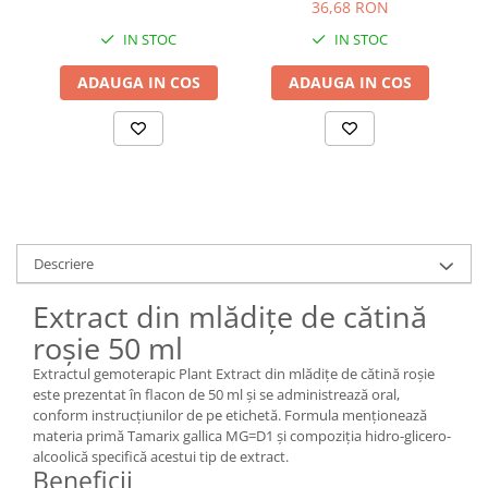
Dacia Plant
36,68 RON
IN STOC
IN STOC
ADAUGA IN COS
ADAUGA IN COS
Descriere
Extract din mlădițe de cătină
roșie 50 ml
Extractul gemoterapic Plant Extract din mlădițe de cătină roșie
este prezentat în flacon de 50 ml și se administrează oral,
conform instrucțiunilor de pe etichetă. Formula menționează
materia primă Tamarix gallica MG=D1 și compoziția hidro-glicero-
alcoolică specifică acestui tip de extract.
Beneficii