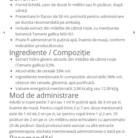
Formă lichidă, ușor de dozat în mililitri sau în picături, după
vârstă.
Prezentare în flacon de 50 ml, potrivită pentru administrare
pe durata recomandată pe ambalaj.
Include extract din mlădițe de cătină roșie, cu mențiunea
botanică Tamarix gallica MG=D1.
Poate fi administrat în puțină apă, înainte de masă, conform
indicațiilor producătorului.
Ingrediente / Compoziție
Extract hidro-glicero-alcoolic din mlădițe de cătină roșie
(Tamarix gallica) 0,5%.
Alcool etilic de cereale 33% vol.
Ingrediente menționate în compoziție: alcool etilic 96% vol.
obținut din cereale, glicerină, apă purificată.
Valoare energetică menționată: 2,96 kcal/g sau 12,39 kJ/g.
Mod de administrare
Adulții și copiii peste 7 ani iau 1 ml în puțină apă, de 3 ori pe zi,
înainte de masă. Pentru copiii între 2 și 7 ani, doza menționată
este de 1 ml de 2 ori pe zi, iar pentru copiii între 1 și 2 ani, 10
picături de 2 ori pe zi. Un mililitru este echivalent cu aproximativ
25 de picături. Dacă produsul este asociat cu alte extracte
gemoterapice, eticheta menționează administrarea o dată pe zi.
Recomandări