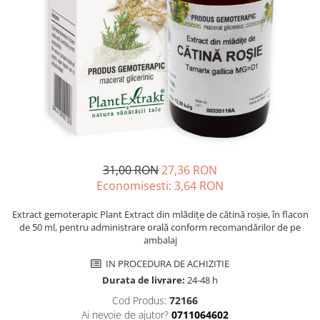
Multivitamine
Ingrijire par
Omega 3
Balsam masca si tratament
Par si unghii
Produse cu SPF Pentru Fata
Probiotice si prebiotice
Repelenti insecte
Prostata
Sanatate urinara
Sistemul respirator
Slabire si control greutate
31,00 RON
27,36 RON
Somn stres si anxietate
Economisesti:
3,64
RON
Supliment Calciu
Extract gemoterapic Plant Extract din mlădițe de cătină roșie, în flacon
Supliment Complexe
de 50 ml, pentru administrare orală conform recomandărilor de pe
ambalaj
Supliment Fier
IN PROCEDURA DE ACHIZITIE
Supliment Magneziu
Durata de livrare:
24-48 h
Supliment Vitamina B
Cod Produs:
72166
Supliment Vitamina C
Ai nevoie de ajutor?
0711064602