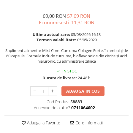
Multivitamine
Ingrijire par
Omega 3
Balsam masca si tratament
69,00 RON
57,69 RON
Par si unghii
Produse cu SPF Pentru Fata
Economisesti:
11,31
RON
Probiotice si prebiotice
Repelenti insecte
Ultima actualizare:
05/08/2026 16:13
Prostata
Termen valabilitate:
05/05/2029
Sanatate urinara
Supliment alimentar Mixt Com, Curcuma Colagen Forte, în ambalaj de
Sistemul respirator
60 capsule. Formula include curcuma, bioflavonoide din citrice și acid
hialuronic, cu administrare zilnică
Slabire si control greutate
IN STOC
Somn stres si anxietate
Durata de livrare:
24-48 h
Supliment Calciu
ADAUGA IN COS
Supliment Complexe
Supliment Fier
Cod Produs:
58883
Ai nevoie de ajutor?
0711064602
Supliment Magneziu
Supliment Vitamina B
Adauga la Favorite
Cere informatii
Supliment Vitamina C