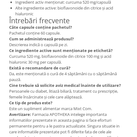
Ingredient activ menționat: curcuma 520 mg/capsulă
Alte ingrediente active: bioflavonoide din citrice și acid
hialuronic
Întrebări frecvente
Câte capsule conține pachetul?
Pachetul conține 60 capsule.
Cum se administrează produsul?
Descrierea indică o capsulă pe zi.
Ce ingrediente active sunt menționate pe etichetă?
Curcuma 520 mg, bioflavonoide din citrice 100 mg și acid
hialuronic 30 mg per capsulă.
Există o recomandare de cură?
Da, este menționată o cură de 4 săptămâni cu o săptămână
pauză.
Cine trebuie să solicite aviz medical înainte de utilizare?
Persoanele cu diabet, litiază biliară, tratament cu prescripție,
femeile însărcinate și cele care alăptează.
Ce tip de produs este?
Este un supliment alimentar marca Mixt Com.
Avertizare:
Farmacia APOTHEKA intelege importanta
informatiilor prezentate in aceasta pagina si face eforturi
permanente pentru a le pastra actualizate. Singura situatie in
care informatiile prezentate pot fi diferite fata de cele ale