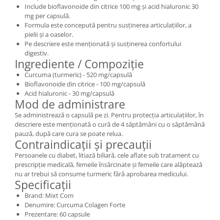
Include bioflavonoide din citrice 100 mg și acid hialuronic 30
mg per capsulă.
Formula este concepută pentru susținerea articulațiilor, a
pielii și a oaselor.
Pe descriere este menționată și susținerea confortului
digestiv.
Ingrediente / Compoziție
Curcuma (turmeric) - 520 mg/capsulă
Bioflavonoide din citrice - 100 mg/capsulă
Acid hialuronic - 30 mg/capsulă
Mod de administrare
Se administrează o capsulă pe zi. Pentru protecția articulațiilor, în
descriere este menționată o cură de 4 săptămâni cu o săptămână
pauză, după care cura se poate relua.
Contraindicații și precauții
Persoanele cu diabet, litiază biliară, cele aflate sub tratament cu
prescripție medicală, femeile însărcinate și femeile care alăptează
nu ar trebui să consume turmeric fără aprobarea medicului.
Specificații
Brand: Mixt Com
Denumire: Curcuma Colagen Forte
Prezentare: 60 capsule