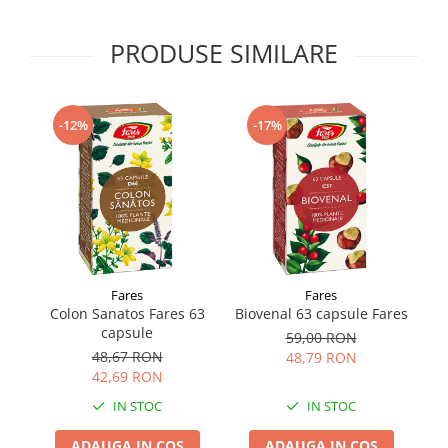
Supliment Vitamina D3
PRODUSE SIMILARE
Supliment Vitamina E
Supliment Zinc
Tincturi si Gemoderivate
-12%
-17%
Tuse gat si respiratie
Vitamine si minerale
Fares
Fares
Colon Sanatos Fares 63
Biovenal 63 capsule Fares
capsule
59,00 RON
48,67 RON
48,79 RON
42,69 RON
IN STOC
IN STOC
ADAUGA IN COS
ADAUGA IN COS