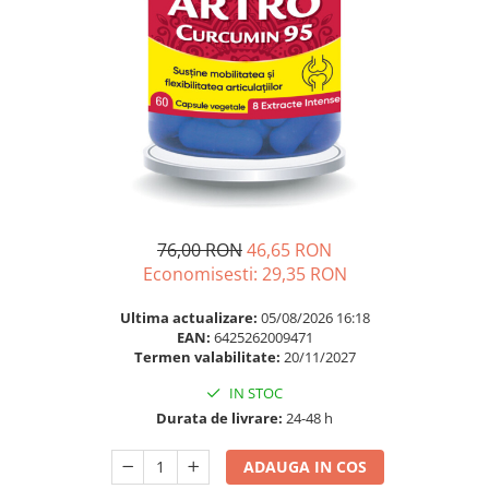
Multivitamine
Ingrijire par
Omega 3
Balsam masca si tratament
Par si unghii
Produse cu SPF Pentru Fata
Probiotice si prebiotice
Repelenti insecte
Prostata
Sanatate urinara
Sistemul respirator
Slabire si control greutate
76,00 RON
46,65 RON
Somn stres si anxietate
Economisesti:
29,35
RON
Supliment Calciu
Ultima actualizare:
05/08/2026 16:18
EAN:
6425262009471
Supliment Complexe
Termen valabilitate:
20/11/2027
Supliment Fier
IN STOC
Supliment Magneziu
Durata de livrare:
24-48 h
Supliment Vitamina B
ADAUGA IN COS
Supliment Vitamina C