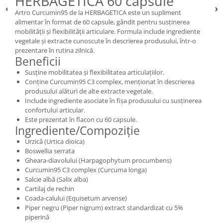
HERBAGETICA 60 capsule
Artro Curcumin95 de la HERBAGETICA este un supliment
alimentar în format de 60 capsule, gândit pentru susținerea
mobilității și flexibilității articulare. Formula include ingrediente
vegetale și extracte cunoscute în descrierea produsului, într-o
prezentare în rutina zilnică.
Beneficii
Susține mobilitatea și flexibilitatea articulațiilor.
Conține Curcumin95 C3 complex, menționat în descrierea
produsului alături de alte extracte vegetale.
Include ingrediente asociate în fișa produsului cu susținerea
confortului articular.
Este prezentat în flacon cu 60 capsule.
Ingrediente/Compoziție
Urzică (Urtica dioica)
Boswellia serrata
Gheara-diavolului (Harpagophytum procumbens)
Curcumin95 C3 complex (Curcuma longa)
Salcie albă (Salix alba)
Cartilaj de rechin
Coada-calului (Equisetum arvense)
Piper negru (Piper nigrum) extract standardizat cu 5%
piperină