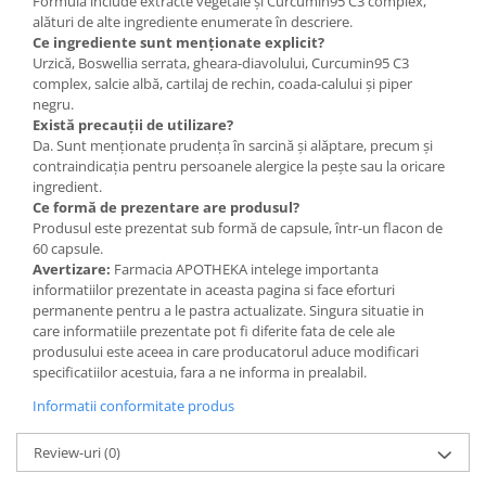
Formula include extracte vegetale și Curcumin95 C3 complex,
alături de alte ingrediente enumerate în descriere.
Ce ingrediente sunt menționate explicit?
Urzică, Boswellia serrata, gheara-diavolului, Curcumin95 C3
complex, salcie albă, cartilaj de rechin, coada-calului și piper
negru.
Există precauții de utilizare?
Da. Sunt menționate prudența în sarcină și alăptare, precum și
contraindicația pentru persoanele alergice la pește sau la oricare
ingredient.
Ce formă de prezentare are produsul?
Produsul este prezentat sub formă de capsule, într-un flacon de
60 capsule.
Avertizare:
Farmacia APOTHEKA intelege importanta
informatiilor prezentate in aceasta pagina si face eforturi
permanente pentru a le pastra actualizate. Singura situatie in
care informatiile prezentate pot fi diferite fata de cele ale
produsului este aceea in care producatorul aduce modificari
specificatiilor acestuia, fara a ne informa in prealabil.
Informatii conformitate produs
Review-uri
(0)