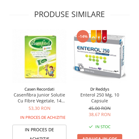
Supliment Vitamina D3
PRODUSE SIMILARE
Supliment Vitamina E
Supliment Zinc
Tincturi si Gemoderivate
-14%
Tuse gat si respiratie
Vitamine si minerale
Casen Recordati
Dr Reddys
BE
Casenfibra Junior Solutie
Enterol 250 Mg, 10
Sm
Cu Fibre Vegetale, 14
Capsule
plicuri
53,30 RON
45,00 RON
38,67 RON
IN PROCES DE ACHIZITIE
IN STOC
IN PROCES DE
ACHIZITIE
ADAUGA IN COS