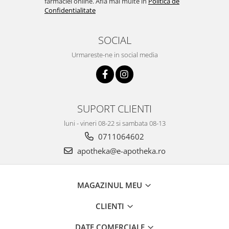
farmaciei online. Afla mai multe in
Politica de
Confidentialitate
SOCIAL
Urmareste-ne in social media
SUPORT CLIENTI
luni - vineri 08-22 si sambata 08-13
0711064602
apotheka@e-apotheka.ro
MAGAZINUL MEU
CLIENTI
DATE COMERCIALE