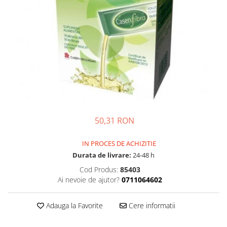
Multivitamine
Ingrijire par
Omega 3
Balsam masca si tratament
Par si unghii
Produse cu SPF Pentru Fata
Probiotice si prebiotice
Repelenti insecte
Prostata
Sanatate urinara
Sistemul respirator
Slabire si control greutate
50,31 RON
Somn stres si anxietate
Supliment Calciu
IN PROCES DE ACHIZITIE
Durata de livrare:
24-48 h
Supliment Complexe
Cod Produs:
85403
Supliment Fier
Ai nevoie de ajutor?
0711064602
Supliment Magneziu
Supliment Vitamina B
Adauga la Favorite
Cere informatii
Supliment Vitamina C