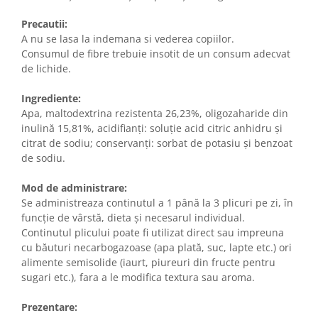
Precautii:
A nu se lasa la indemana si vederea copiilor.
Consumul de fibre trebuie insotit de un consum adecvat
de lichide.
Ingrediente:
Apa, maltodextrina rezistenta 26,23%, oligozaharide din
inulină 15,81%, acidifianți: soluție acid citric anhidru și
citrat de sodiu; conservanți: sorbat de potasiu și benzoat
de sodiu.
Mod de administrare:
Se administreaza continutul a 1 până la 3 plicuri pe zi, în
funcție de vârstă, dieta și necesarul individual.
Continutul plicului poate fi utilizat direct sau impreuna
cu băuturi necarbogazoase (apa plată, suc, lapte etc.) ori
alimente semisolide (iaurt, piureuri din fructe pentru
sugari etc.), fara a le modifica textura sau aroma.
Prezentare: