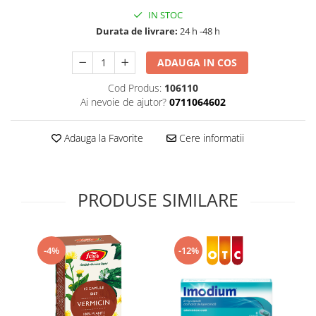
Supliment Vitamina D3
IN STOC
Durata de livrare:
24 h -48 h
Supliment Vitamina E
Supliment Zinc
ADAUGA IN COS
Tincturi si Gemoderivate
Cod Produs:
106110
Tuse gat si respiratie
Ai nevoie de ajutor?
0711064602
Vitamine si minerale
Adauga la Favorite
Cere informatii
PRODUSE SIMILARE
-4%
-12%