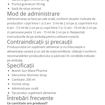
Punica granatum 50 mg
bază de sirop aromat
Mod de administrare
Administrarea se face pe cale orală, conform dozelor indicate de
producător: copii între 1 și 3 ani - 5 ml de 2 ori pe zi; copii între 4 și
6 ani - 7,5 ml de 2 ori pe zi; copii între 7 și 12 ani - 10 ml de 2 ori pe
zi; persoane peste 12 ani - 15 ml de 2 ori pe zi. Respectați
instrucțiunile de pe ambalaj pentru utilizare corectă.
Contraindicații și precauții
Produsul este un supliment alimentar și nu înlocuiește o
alimentație variată și un stil de viață echilibrat. Utilizați-l conform
recomandărilor producătorului și păstrați-l în condițiile indicate
pe ambalaj.
Specificații
Brand: Sun Wave Pharma
Denumire: Wormex Sirop
Cantitate: 200 ml
Formă: sirop
Administrare: orală
Tip produs: supliment alimentar
Întrebări frecvente
Ce cantitate are produsul?