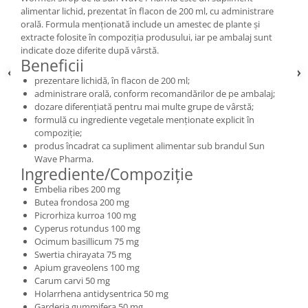
alimentar lichid, prezentat în flacon de 200 ml, cu administrare
orală. Formula menționată include un amestec de plante și
extracte folosite în compoziția produsului, iar pe ambalaj sunt
indicate doze diferite după vârstă.
Beneficii
prezentare lichidă, în flacon de 200 ml;
administrare orală, conform recomandărilor de pe ambalaj;
dozare diferențiată pentru mai multe grupe de vârstă;
formulă cu ingrediente vegetale menționate explicit în
compoziție;
produs încadrat ca supliment alimentar sub brandul Sun
Wave Pharma.
Ingrediente/Compoziție
Embelia ribes 200 mg
Butea frondosa 200 mg
Picrorhiza kurroa 100 mg
Cyperus rotundus 100 mg
Ocimum basillicum 75 mg
Swertia chirayata 75 mg
Apium graveolens 100 mg
Carum carvi 50 mg
Holarrhena antidysentrica 50 mg
Garderia gummifera 50 mg