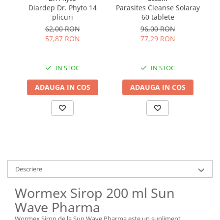
Diardep Dr. Phyto 14
Parasites Cleanse Solaray
B
plicuri
60 tablete
62,00 RON
96,00 RON
57,87 RON
77,29 RON
IN STOC
IN STOC
ADAUGA IN COS
ADAUGA IN COS
Descriere
Wormex Sirop 200 ml Sun
Wave Pharma
Wormex Sirop de la Sun Wave Pharma este un supliment