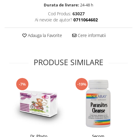
Durata de livrare:
24-48 h
Supliment Vitamina D3
Cod Produs:
63027
Supliment Vitamina E
Ai nevoie de ajutor?
0711064602
Supliment Zinc
Tincturi si Gemoderivate
Adauga la Favorite
Cere informatii
Tuse gat si respiratie
Vitamine si minerale
PRODUSE SIMILARE
-7%
-19%
Dr. Phyto
Secom