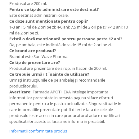
Produsul are 200 ml.
Pentru ce tip de administrare este destinat?
Este destinat administrării orale.
Ce doze sunt menționate pentru copii?
1-3 ani: 5 ml de 2 ori pe zi; 4-6 ani: 7,5 ml de 2 ori pe zi; 7-12 ani: 10
ml de 2 ori pe zi.
Există o doză menționată pentru persoane peste 12 ani?
Da, pe ambalaj este indicată doza de 15 ml de 2 ori pe zi.
Ce brand are produsul?
Brandul este Sun Wave Pharma.
Ce tip de prezentare are?
Produsul are prezentare de sirop, în flacon de 200 ml.
Ce trebuie urmărit înainte de utilizare?
Urmați instrucțiunile de pe ambalaj și recomandările
producătorului.
Avertizare:
Farmacia APOTHEKA intelege importanta
informatiilor prezentate in aceasta pagina si face eforturi
permanente pentru a le pastra actualizate. Singura situatie in
care informatiile prezentate pot fi diferite fata de cele ale
produsului este aceea in care producatorul aduce modificari
specificatiilor acestuia, fara a ne informa in prealabil.
Informatii conformitate produs