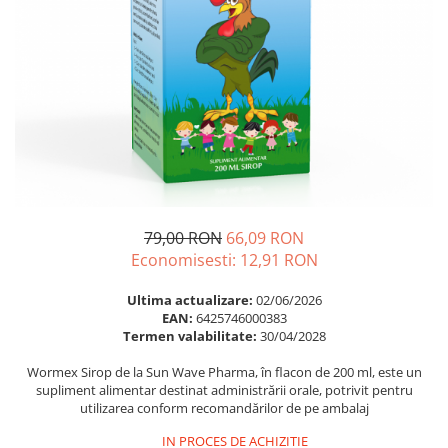
Multivitamine
Ingrijire par
Omega 3
Balsam masca si tratament
Par si unghii
Produse cu SPF Pentru Fata
Probiotice si prebiotice
Repelenti insecte
Prostata
Sanatate urinara
Sistemul respirator
Slabire si control greutate
79,00 RON
66,09 RON
Somn stres si anxietate
Economisesti:
12,91
RON
Supliment Calciu
Ultima actualizare:
02/06/2026
Supliment Complexe
EAN:
6425746000383
Termen valabilitate:
30/04/2028
Supliment Fier
Wormex Sirop de la Sun Wave Pharma, în flacon de 200 ml, este un
Supliment Magneziu
supliment alimentar destinat administrării orale, potrivit pentru
Supliment Vitamina B
utilizarea conform recomandărilor de pe ambalaj
Supliment Vitamina C
IN PROCES DE ACHIZITIE