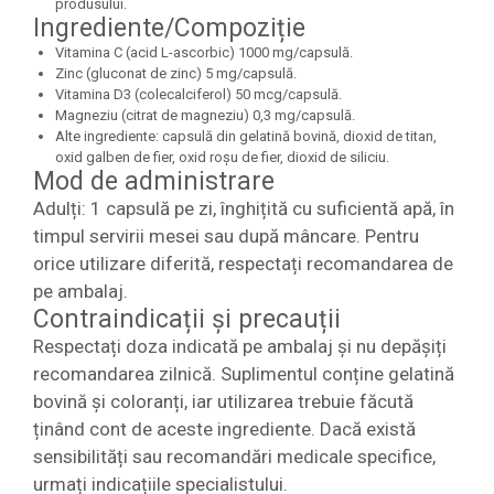
produsului.
Ingrediente/Compoziție
Vitamina C (acid L-ascorbic) 1000 mg/capsulă.
Zinc (gluconat de zinc) 5 mg/capsulă.
Vitamina D3 (colecalciferol) 50 mcg/capsulă.
Magneziu (citrat de magneziu) 0,3 mg/capsulă.
Alte ingrediente: capsulă din gelatină bovină, dioxid de titan,
oxid galben de fier, oxid roșu de fier, dioxid de siliciu.
Mod de administrare
Adulți: 1 capsulă pe zi, înghițită cu suficientă apă, în
timpul servirii mesei sau după mâncare. Pentru
orice utilizare diferită, respectați recomandarea de
pe ambalaj.
Contraindicații și precauții
Respectați doza indicată pe ambalaj și nu depășiți
recomandarea zilnică. Suplimentul conține gelatină
bovină și coloranți, iar utilizarea trebuie făcută
ținând cont de aceste ingrediente. Dacă există
sensibilități sau recomandări medicale specifice,
urmați indicațiile specialistului.