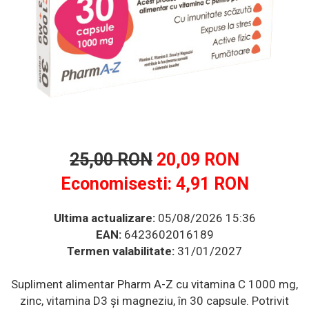
Multivitamine
Ingrijire par
Omega 3
Balsam masca si tratament
Produse cu SPF Pentru Fata
Par si unghii
Repelenti insecte
Probiotice si prebiotice
Prostata
Sanatate urinara
Sistemul respirator
Slabire si control greutate
25,00 RON
20,09 RON
Somn stres si anxietate
Economisesti:
4,91
RON
Supliment Calciu
Supliment Complexe
Ultima actualizare:
05/08/2026 15:36
EAN:
6423602016189
Supliment Fier
Termen valabilitate:
31/01/2027
Supliment Magneziu
Supliment Vitamina B
Supliment alimentar Pharm A-Z cu vitamina C 1000 mg,
zinc, vitamina D3 și magneziu, în 30 capsule. Potrivit
Supliment Vitamina C