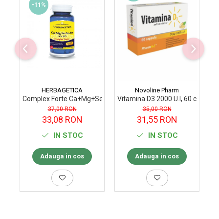
-11%
HERBAGETICA
Novoline Pharm
Complex Forte Ca+Mg+Se+Si+Zn+Vit D3, 60 capsule vegetale
Vitamina D3 2000 U.I, 60 capsul
Vi
37,00 RON
35,00 RON
33,08 RON
31,55 RON
IN STOC
IN STOC
Adauga in cos
Adauga in cos