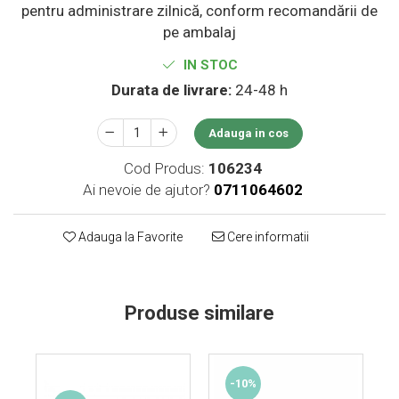
pentru administrare zilnică, conform recomandării de
Supliment Vitamina D3
pe ambalaj
Supliment Vitamina E
IN STOC
Supliment Zinc
Durata de livrare:
24-48 h
Tincturi si Gemoderivate
Tuse gat si respiratie
Adauga in cos
Vitamine si minerale
Cod Produs:
106234
Ai nevoie de ajutor?
0711064602
Adauga la Favorite
Cere informatii
Produse similare
-10%