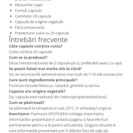
Denumire: Lejer
Formă: capsule
Cantitate: 20 capsule
Capsulă de origine vegetală
Fără conservanți
Prezentare: cutie cu 20 capsule
Întrebări frecvente
Câte capsule conține cutia?
Cutia conține 20 capsule.
Cum se ia produsul?
Doza menționată este de 2 capsule pe zi, preferabil seara, cu apă.
Se poate folosi mai multe zile la rând?
Nu se recomandă administrarea mai mult de 7-10 zile consecutiv.
Care sunt ingredientele principale?
Formula include hibiscus, rubarbă, ghimbir și senna.
Capsula are origine vegetală?
Da, capsula este realizată din hidroxipropilmetilceluloză.
Cum se păstrează?
Se păstrează la temperaturi sub 25°C, în ambalajul original.
Avertizare:
Farmacia APOTHEKA intelege importanta
informatiilor prezentate in aceasta pagina si face eforturi
permanente pentru a le pastra actualizate. Singura situatie in
care informatiile prezentate pot fi diferite fata de cele ale