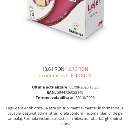
Multivitamine
Ingrijire par
Omega 3
Balsam masca si tratament
Par si unghii
Produse cu SPF Pentru Fata
Probiotice si prebiotice
Repelenti insecte
Prostata
Sanatate urinara
Sistemul respirator
Slabire si control greutate
18,64 RON
12,16 RON
Somn stres si anxietate
Economisesti:
6,48
RON
Supliment Calciu
Ultima actualizare:
05/08/2026 15:33
Supliment Complexe
EAN:
5944736022149
Termen valabilitate:
30/10/2026
Supliment Fier
Lejer de la Antibiotice SA este un supliment alimentar în format de 20
Supliment Magneziu
capsule, destinat administrării orale conform recomandărilor de pe
Supliment Vitamina B
ambalaj. Formula include extracte din hibiscus, rubarbă, ghimbir și
senna
Supliment Vitamina C