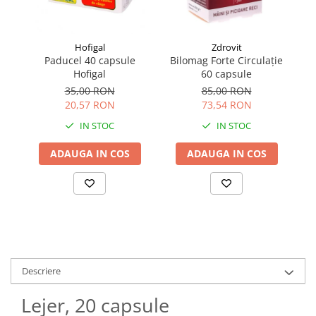
Hofigal
Zdrovit
Paducel 40 capsule
Bilomag Forte Circulație
Ca
Hofigal
60 capsule
35,00 RON
85,00 RON
20,57 RON
73,54 RON
IN STOC
IN STOC
ADAUGA IN COS
ADAUGA IN COS
Descriere
Lejer, 20 capsule