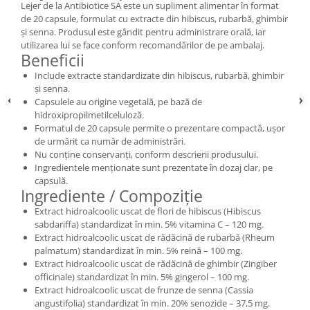
Lejer de la Antibiotice SA este un supliment alimentar în format
de 20 capsule, formulat cu extracte din hibiscus, rubarbă, ghimbir
și senna. Produsul este gândit pentru administrare orală, iar
utilizarea lui se face conform recomandărilor de pe ambalaj.
Beneficii
Include extracte standardizate din hibiscus, rubarbă, ghimbir
și senna.
Capsulele au origine vegetală, pe bază de
hidroxipropilmetilceluloză.
Formatul de 20 capsule permite o prezentare compactă, ușor
de urmărit ca număr de administrări.
Nu conține conservanți, conform descrierii produsului.
Ingredientele menționate sunt prezentate în dozaj clar, pe
capsulă.
Ingrediente / Compoziție
Extract hidroalcoolic uscat de flori de hibiscus (Hibiscus
sabdariffa) standardizat în min. 5% vitamina C – 120 mg.
Extract hidroalcoolic uscat de rădăcină de rubarbă (Rheum
palmatum) standardizat în min. 5% reină – 100 mg.
Extract hidroalcoolic uscat de rădăcină de ghimbir (Zingiber
officinale) standardizat în min. 5% gingerol – 100 mg.
Extract hidroalcoolic uscat de frunze de senna (Cassia
angustifolia) standardizat în min. 20% senozide – 37,5 mg.