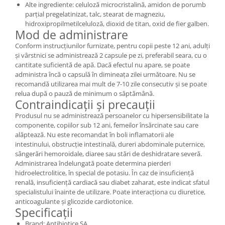
Alte ingrediente: celuloză microcristalină, amidon de porumb
parțial pregelatinizat, talc, stearat de magneziu,
hidroxipropilmetilceluloză, dioxid de titan, oxid de fier galben.
Mod de administrare
Conform instrucțiunilor furnizate, pentru copii peste 12 ani, adulți
și vârstnici se administrează 2 capsule pe zi, preferabil seara, cu o
cantitate suficientă de apă. Dacă efectul nu apare, se poate
administra încă o capsulă în dimineața zilei următoare. Nu se
recomandă utilizarea mai mult de 7-10 zile consecutiv și se poate
relua după o pauză de minimum o săptămână.
Contraindicații și precauții
Produsul nu se administrează persoanelor cu hipersensibilitate la
componente, copiilor sub 12 ani, femeilor însărcinate sau care
alăptează. Nu este recomandat în boli inflamatorii ale
intestinului, obstrucție intestinală, dureri abdominale puternice,
sângerări hemoroidale, diaree sau stări de deshidratare severă.
Administrarea îndelungată poate determina pierderi
hidroelectrolitice, în special de potasiu. În caz de insuficiență
renală, insuficiență cardiacă sau diabet zaharat, este indicat sfatul
specialistului înainte de utilizare. Poate interacționa cu diuretice,
anticoagulante și glicozide cardiotonice.
Specificații
Brand: Antibiotice SA