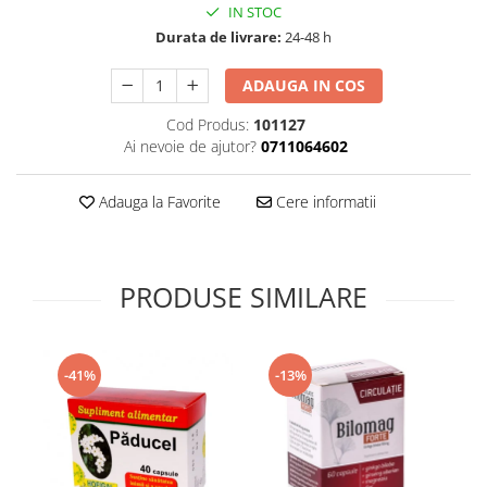
IN STOC
Supliment Vitamina D3
Durata de livrare:
24-48 h
Supliment Vitamina E
ADAUGA IN COS
Supliment Zinc
Tincturi si Gemoderivate
Cod Produs:
101127
Ai nevoie de ajutor?
0711064602
Tuse gat si respiratie
Vitamine si minerale
Adauga la Favorite
Cere informatii
PRODUSE SIMILARE
-41%
-13%