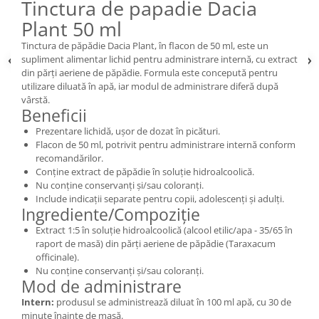
Tinctura de papadie Dacia
Plant 50 ml
Tinctura de păpădie Dacia Plant, în flacon de 50 ml, este un
supliment alimentar lichid pentru administrare internă, cu extract
din părți aeriene de păpădie. Formula este concepută pentru
utilizare diluată în apă, iar modul de administrare diferă după
vârstă.
Beneficii
Prezentare lichidă, ușor de dozat în picături.
Flacon de 50 ml, potrivit pentru administrare internă conform
recomandărilor.
Conține extract de păpădie în soluție hidroalcoolică.
Nu conține conservanți și/sau coloranți.
Include indicații separate pentru copii, adolescenți și adulți.
Ingrediente/Compoziție
Extract 1:5 în soluție hidroalcoolică (alcool etilic/apa - 35/65 în
raport de masă) din părți aeriene de păpădie (Taraxacum
officinale).
Nu conține conservanți și/sau coloranți.
Mod de administrare
Intern:
produsul se administrează diluat în 100 ml apă, cu 30 de
minute înainte de masă.