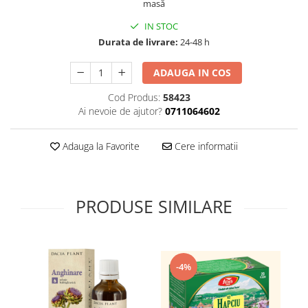
masă
Supliment Vitamina D3
IN STOC
Supliment Vitamina E
Durata de livrare:
24-48 h
Supliment Zinc
ADAUGA IN COS
Tincturi si Gemoderivate
Cod Produs:
58423
Tuse gat si respiratie
Ai nevoie de ajutor?
0711064602
Vitamine si minerale
Adauga la Favorite
Cere informatii
PRODUSE SIMILARE
-4%