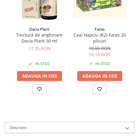
Fares
Dacia Plant
Ceai Hapciu (R2) Fares 20
Tinctură de anghinare
Ge
plicuri
Dacia Plant 50 ml
10,60 RON
17,35 RON
10,18 RON
IN STOC
IN STOC
ADAUGA IN COS
ADAUGA IN COS
Descriere