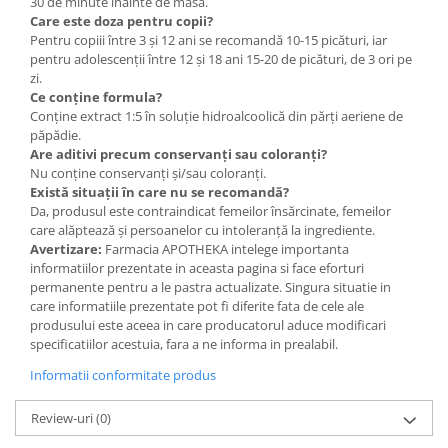
30 de minute înainte de masă.
Care este doza pentru copii?
Pentru copiii între 3 și 12 ani se recomandă 10-15 picături, iar
pentru adolescenții între 12 și 18 ani 15-20 de picături, de 3 ori pe
zi.
Ce conține formula?
Conține extract 1:5 în soluție hidroalcoolică din părți aeriene de
păpădie.
Are aditivi precum conservanți sau coloranți?
Nu conține conservanți și/sau coloranți.
Există situații în care nu se recomandă?
Da, produsul este contraindicat femeilor însărcinate, femeilor
care alăptează și persoanelor cu intoleranță la ingrediente.
Avertizare:
Farmacia APOTHEKA intelege importanta
informatiilor prezentate in aceasta pagina si face eforturi
permanente pentru a le pastra actualizate. Singura situatie in
care informatiile prezentate pot fi diferite fata de cele ale
produsului este aceea in care producatorul aduce modificari
specificatiilor acestuia, fara a ne informa in prealabil.
Informatii conformitate produs
Review-uri
(0)