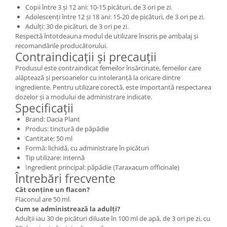
Copii între 3 și 12 ani: 10-15 picături, de 3 ori pe zi.
Adolescenți între 12 și 18 ani: 15-20 de picături, de 3 ori pe zi.
Adulți: 30 de picături, de 3 ori pe zi.
Respectă întotdeauna modul de utilizare înscris pe ambalaj și
recomandările producătorului.
Contraindicații și precauții
Produsul este contraindicat femeilor însărcinate, femeilor care
alăptează și persoanelor cu intoleranță la oricare dintre
ingrediente. Pentru utilizare corectă, este importantă respectarea
dozelor și a modului de administrare indicate.
Specificații
Brand: Dacia Plant
Produs: tinctură de păpădie
Cantitate: 50 ml
Formă: lichidă, cu administrare în picături
Tip utilizare: internă
Ingredient principal: păpădie (Taraxacum officinale)
Întrebări frecvente
Cât conține un flacon?
Flaconul are 50 ml.
Cum se administrează la adulți?
Adulții iau 30 de picături diluate în 100 ml de apă, de 3 ori pe zi, cu