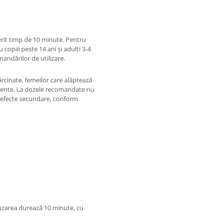
perit timp de 10 minute. Pentru
u copiii peste 14 ani și adulți 3-4
mandărilor de utilizare.
ărcinate, femeilor care alăptează
ediente. La dozele recomandate nu
i efecte secundare, conform
nfuzarea durează 10 minute, cu