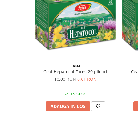
Supliment Vitamina D3
Supliment Vitamina E
Supliment Zinc
Tincturi si Gemoderivate
Tuse gat si respiratie
Vitamine si minerale
Fares
Ceai Hepatocol Fares 20 plicuri
Cea
10,00 RON
8,61 RON
IN STOC
ADAUGA IN COS