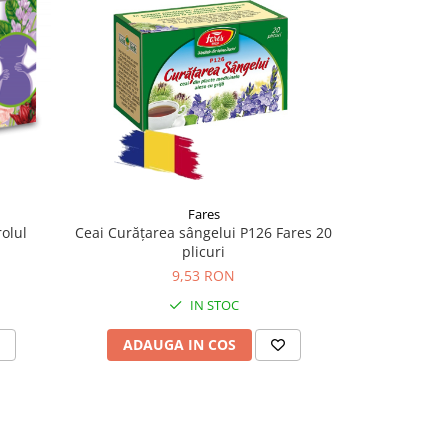
-6%
Fares
Ceai Vezic
rolul
Ceai Curățarea sângelui P126 Fares 20
plicuri
9,
9,53 RON
IN STOC
ADAU
ADAUGA IN COS