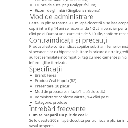
Frunze de eucalipt (Eucalypti folium)
Rizomi de ghimbir (Gingiberis rhizoma)
Mod de administrare
Peste un plic se toarnă 200 ml apă clocotită și se lasă aco
copiii între 3 și 14 ani se recomandă 1-2 căni pe zi, iar pentr
căni pe zi. Durata unei cure este de 5-10 zile, conform reco
Contraindicații și precauții
Produsul este contraindicat copiilor sub 3 ani, femeilor îns
și persoanelor cu hipersensibilitate la oricare dintre ingr
au fost semnalate incompatibilități cu medicamente și nic
informațiilor furnizate.
Specificații
Brand: Fares
Produs: Ceai Hapciu (R2)
Prezentare: 20 plicuri
Mod de preparare: infuzie în apă clocotită
Administrare: conform vârstei, 1-4 căni pe zi
Categorie: produse
Întrebări frecvente
Cum se prepară un plic de ceai?
Se folosește 200 ml apă clocotită pentru fiecare plic, iar i
vasul acoperit.