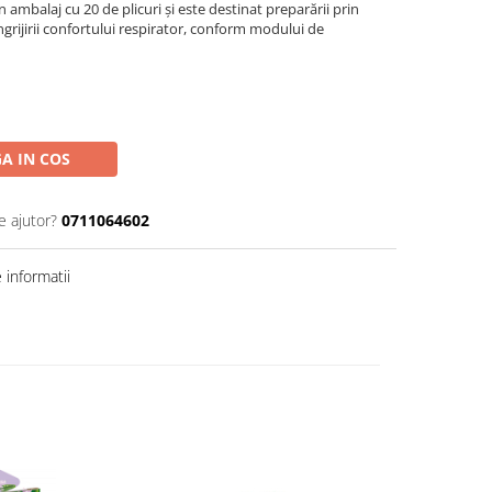
n ambalaj cu 20 de plicuri și este destinat preparării prin
îngrijirii confortului respirator, conform modului de
A IN COS
e ajutor?
0711064602
informatii