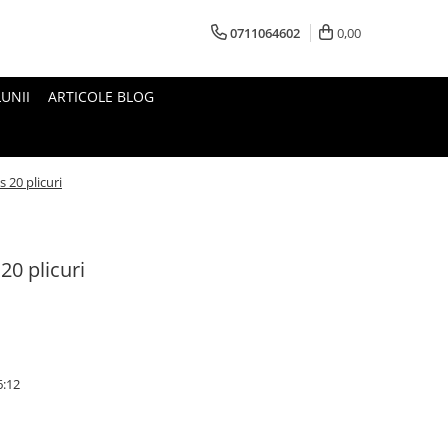
0711064602
0,00
UNII
ARTICOLE BLOG
 20 plicuri
20 plicuri
6:12