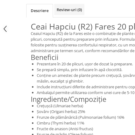
Review-uri
(0)
Descriere
Ceai Hapciu (R2) Fares 20 pl
Ceaiul Hapciu (R2) de la Fares este o combinație de plante
plicuri, concepută pentru preparare prin infuzare. Formula
folosite pentru susținerea confortului respirator, cu un mod
administrare pe termen scurt, conform recomandărilor de
Beneficii
Prezentare în 20 de plicuri, ușor de dozat la preparare.
Se prepară simplu, prin infuzare în apă clocotită.
Conține un amestec de plante precum crețușcă, șovârv
măslin, eucalipt și ghimbir.
Include instrucțiuni diferite de administrare pentru copii
Ambalajul permite utilizarea conform unei cure de 5-10 z
Ingrediente/Compoziție
Crețușcă (Ulmariae herba)
Șovârv (Origani herba) 25%
Frunze de plămânărică (Pulmonariae folium) 16%
Cimbru (Thymi herba) 11%
Fructe de anason (Anisi fructus)
Frunze de măslin (Oleae folium)