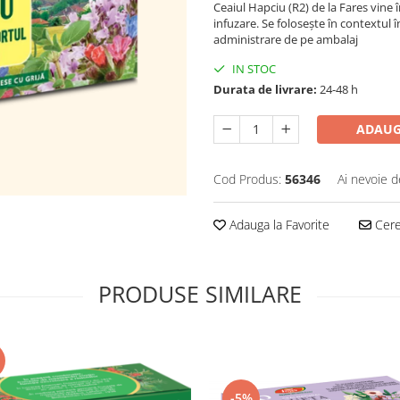
Ceaiul Hapciu (R2) de la Fares vine î
infuzare. Se folosește în contextul 
administrare de pe ambalaj
IN STOC
Durata de livrare:
24-48 h
ADAUG
Cod Produs:
56346
Ai nevoie d
Adauga la Favorite
Cere 
PRODUSE SIMILARE
-5%