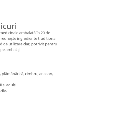
icuri
 medicinale ambalată în 20 de
 reunește ingrediente tradițional
 de utilizare clar, potrivit pentru
 pe ambalaj.
, plămânărică, cimbru, anason,
 și adulți.
ile.