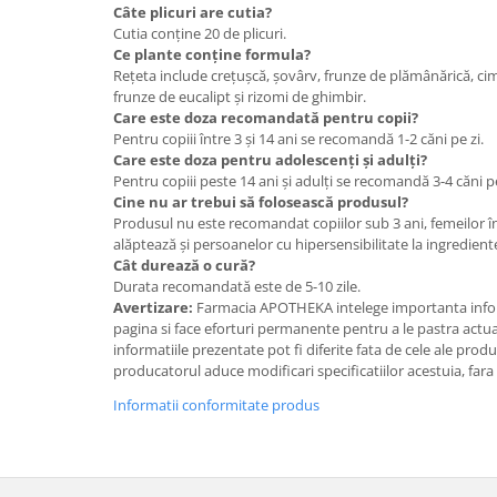
Câte plicuri are cutia?
Cutia conține 20 de plicuri.
Ce plante conține formula?
Rețeta include crețușcă, șovârv, frunze de plămânărică, ci
frunze de eucalipt și rizomi de ghimbir.
Care este doza recomandată pentru copii?
Pentru copiii între 3 și 14 ani se recomandă 1-2 căni pe zi.
Care este doza pentru adolescenți și adulți?
Pentru copiii peste 14 ani și adulți se recomandă 3-4 căni pe
Cine nu ar trebui să folosească produsul?
Produsul nu este recomandat copiilor sub 3 ani, femeilor în
alăptează și persoanelor cu hipersensibilitate la ingredient
Cât durează o cură?
Durata recomandată este de 5-10 zile.
Avertizare:
Farmacia APOTHEKA intelege importanta infor
pagina si face eforturi permanente pentru a le pastra actual
informatiile prezentate pot fi diferite fata de cele ale prod
producatorul aduce modificari specificatiilor acestuia, fara
Informatii conformitate produs