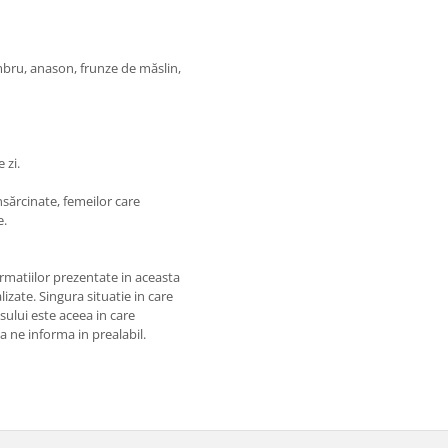
mbru, anason, frunze de măslin,
 zi.
sărcinate, femeilor care
e.
matiilor prezentate in aceasta
izate. Singura situatie in care
usului este aceea in care
 a ne informa in prealabil.