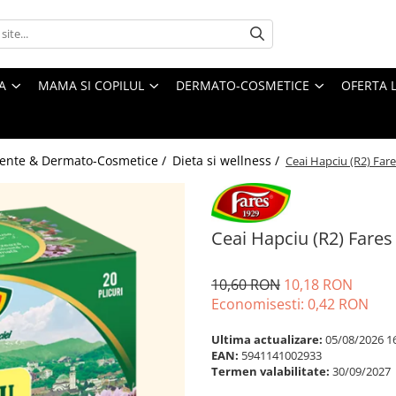
A
MAMA SI COPILUL
DERMATO-COSMETICE
OFERTA L
ente & Dermato-Cosmetice /
Dieta si wellness /
Ceai Hapciu (R2) Fares
Ceai Hapciu (R2) Fares 
10,60 RON
10,18 RON
Economisesti:
0,42
RON
Ultima actualizare:
05/08/2026 1
EAN:
5941141002933
Termen valabilitate:
30/09/2027