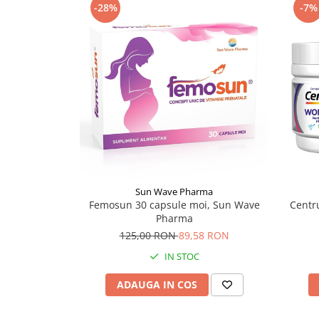
-28%
-7%
Supliment Vitamina D3
Supliment Vitamina E
Supliment Zinc
Tincturi si Gemoderivate
Tuse gat si respiratie
Vitamine si minerale
Sun Wave Pharma
Femosun 30 capsule moi, Sun Wave
Centr
Pharma
125,00 RON
89,58 RON
IN STOC
ADAUGA IN COS