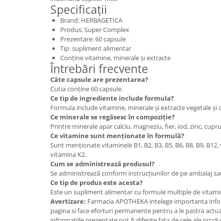
Specificații
Brand: HERBAGETICA
Produs: Super Complex
Prezentare: 60 capsule
Tip: supliment alimentar
Conține vitamine, minerale și extracte
Întrebări frecvente
Câte capsule are prezentarea?
Cutia conține 60 capsule.
Ce tip de ingrediente include formula?
Formula include vitamine, minerale și extracte vegetale și 
Ce minerale se regăsesc în compoziție?
Printre minerale apar calciu, magneziu, fier, iod, zinc, cupr
Ce vitamine sunt menționate în formulă?
Sunt menționate vitaminele B1, B2, B3, B5, B6, B8, B9, B12,
vitamina K2.
Cum se administrează produsul?
Se administrează conform instrucțiunilor de pe ambalaj sa
Ce tip de produs este acesta?
Este un supliment alimentar cu formule multiple de vitamin
Avertizare:
Farmacia APOTHEKA intelege importanta infor
pagina si face eforturi permanente pentru a le pastra actual
informatiile prezentate pot fi diferite fata de cele ale prod