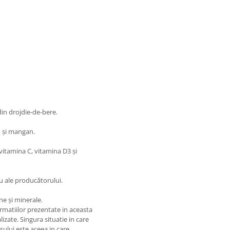
din drojdie-de-bere.
u și mangan.
 vitamina C, vitamina D3 și
u ale producătorului.
e și minerale.
matiilor prezentate in aceasta
izate. Singura situatie in care
usului este aceea in care