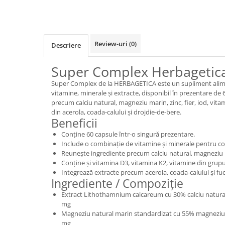
Review-uri
(0)
Descriere
Super Complex Herbagetica
Super Complex de la HERBAGETICA este un supliment alim
vitamine, minerale și extracte, disponibil în prezentare de
precum calciu natural, magneziu marin, zinc, fier, iod, vita
din acerola, coada-calului și drojdie-de-bere.
Beneficii
Conține 60 capsule într-o singură prezentare.
Include o combinație de vitamine și minerale pentru com
Reunește ingrediente precum calciu natural, magneziu mar
Conține și vitamina D3, vitamina K2, vitamine din grupu
Integrează extracte precum acerola, coada-calului și fuc
Ingrediente / Compoziție
Extract Lithothamnium calcareum cu 30% calciu natural
mg
Magneziu natural marin standardizat cu 55% magneziu 
mg