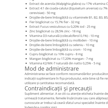
Extract de acerola (Malpighia glabra) cu 17% vitamina C
Extract 4:1 de coada-calului (Equisetum arvense) cu 7%
cerevisiae) - 50 mg
Drojdie-de-bere îmbogățită cu vitaminele B1, B2, B3, B5,
Fier bisglicinat cu 15,7% fier - 32 mg
Extract Fucus vesiculosus cu 0,20% iod - 25 mg
Zinc bisglicinat cu 28,5% zinc - 18 mg
Vitamina D3 naturală (colecalciferol 0,1%) - 10 mg
Drojdie-de-bere îmbogățită cu molibden - 10 mg
Drojdie-de-bere îmbogățită cu seleniu - 10 mg
Drojdie-de-bere îmbogățită cu crom - 10 mg
Cupru bisglicinat cu 10% cupru - 8 mg
Mangan bisglicinat cu 17,20% mangan - 7 mg
Vitamina K2/MK-7 naturală din natto 0,25% - 5 mg
Mod de administrare
Administrarea se face conform recomandărilor producătoru
indicații suplimentare în fișa produsului, este bine să fie r
utilizare și cantitatea recomandată.
Contraindicații și precauții
Supliment alimentar. A se citi cu atenție eticheta înainte de
urmează tratamente, femeile însărcinate sau care alăptează
cunoscute ar trebui să ceară sfatul unui specialist înainte d
îndemâna copiilor mici.