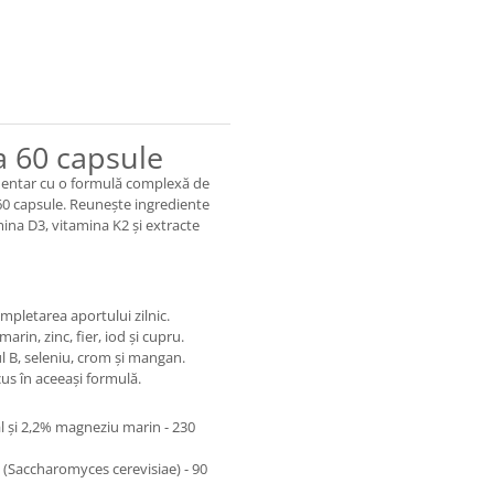
 60 capsule
entar cu o formulă complexă de
 60 capsule. Reunește ingrediente
mina D3, vitamina K2 și extracte
pletarea aportului zilnic.
in, zinc, fier, iod și cupru.
l B, seleniu, crom și mangan.
us în aceeași formulă.
 și 2,2% magneziu marin - 230
(Saccharomyces cerevisiae) - 90