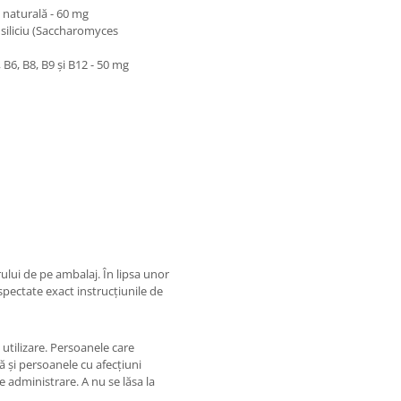
 naturală - 60 mg
 siliciu (Saccharomyces
 B6, B8, B9 și B12 - 50 mg
lui de pe ambalaj. În lipsa unor
espectate exact instrucțiunile de
 utilizare. Persoanele care
 și persoanele cu afecțiuni
e administrare. A nu se lăsa la