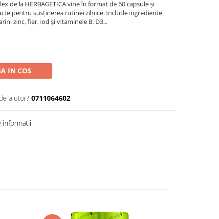
ex de la HERBAGETICA vine în format de 60 capsule și
cte pentru susținerea rutinei zilnice. Include ingrediente
, zinc, fier, iod și vitaminele B, D3...
A IN COS
de ajutor?
0711064602
informatii