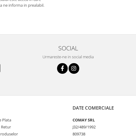
 a ne informa in prealabil.
SOCIAL
Urmareste-ne in social media
DATE COMERCIALE
 Plata
COMAY SRL
e Retur
J32/489/1992
Produselor
809738