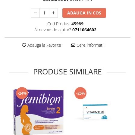
Supliment Vitamina D3
ADAUGA IN COS
Supliment Vitamina E
Cod Produs:
45989
Supliment Zinc
Ai nevoie de ajutor?
0711064602
Tincturi si Gemoderivate
Tuse gat si respiratie
Adauga la Favorite
Cere informatii
Vitamine si minerale
PRODUSE SIMILARE
-24%
-25%