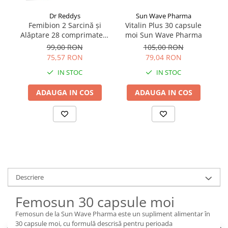
Dr Reddys
Sun Wave Pharma
Femibion 2 Sarcină și
Vitalin Plus 30 capsule
Pe
Alăptare 28 comprimate +
moi Sun Wave Pharma
28 capsule
99,00 RON
105,00 RON
75,57 RON
79,04 RON
IN STOC
IN STOC
ADAUGA IN COS
ADAUGA IN COS
Descriere
Femosun 30 capsule moi
Femosun de la Sun Wave Pharma este un supliment alimentar în
30 capsule moi, cu formulă descrisă pentru perioada