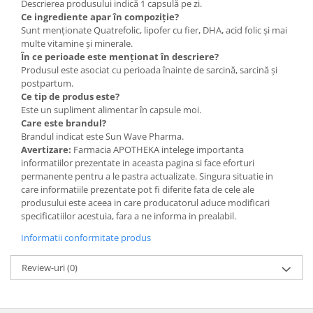
Descrierea produsului indică 1 capsulă pe zi.
Ce ingrediente apar în compoziție?
Sunt menționate Quatrefolic, lipofer cu fier, DHA, acid folic și mai
multe vitamine și minerale.
În ce perioade este menționat în descriere?
Produsul este asociat cu perioada înainte de sarcină, sarcină și
postpartum.
Ce tip de produs este?
Este un supliment alimentar în capsule moi.
Care este brandul?
Brandul indicat este Sun Wave Pharma.
Avertizare:
Farmacia APOTHEKA intelege importanta
informatiilor prezentate in aceasta pagina si face eforturi
permanente pentru a le pastra actualizate. Singura situatie in
care informatiile prezentate pot fi diferite fata de cele ale
produsului este aceea in care producatorul aduce modificari
specificatiilor acestuia, fara a ne informa in prealabil.
Informatii conformitate produs
Review-uri
(0)