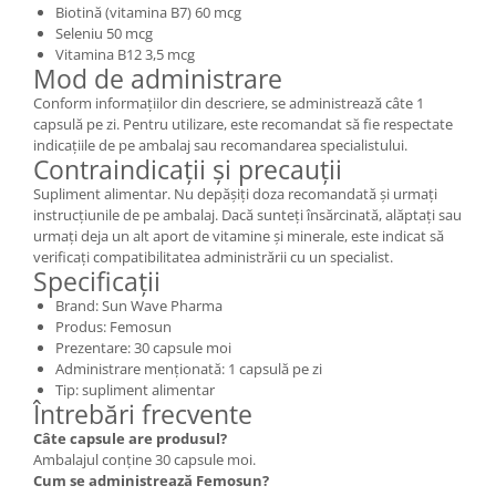
Biotină (vitamina B7) 60 mcg
Seleniu 50 mcg
Vitamina B12 3,5 mcg
Mod de administrare
Conform informațiilor din descriere, se administrează câte 1
capsulă pe zi. Pentru utilizare, este recomandat să fie respectate
indicațiile de pe ambalaj sau recomandarea specialistului.
Contraindicații și precauții
Supliment alimentar. Nu depășiți doza recomandată și urmați
instrucțiunile de pe ambalaj. Dacă sunteți însărcinată, alăptați sau
urmați deja un alt aport de vitamine și minerale, este indicat să
verificați compatibilitatea administrării cu un specialist.
Specificații
Brand: Sun Wave Pharma
Produs: Femosun
Prezentare: 30 capsule moi
Administrare menționată: 1 capsulă pe zi
Tip: supliment alimentar
Întrebări frecvente
Câte capsule are produsul?
Ambalajul conține 30 capsule moi.
Cum se administrează Femosun?