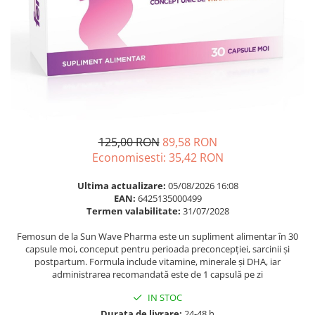
Multivitamine
Ingrijire par
Omega 3
Balsam masca si tratament
Par si unghii
Produse cu SPF Pentru Fata
Probiotice si prebiotice
Repelenti insecte
Prostata
Sanatate urinara
Sistemul respirator
125,00 RON
89,58 RON
Slabire si control greutate
Economisesti:
35,42
RON
Somn stres si anxietate
Ultima actualizare:
05/08/2026 16:08
Supliment Calciu
EAN:
6425135000499
Termen valabilitate:
31/07/2028
Supliment Complexe
Femosun de la Sun Wave Pharma este un supliment alimentar în 30
Supliment Fier
capsule moi, conceput pentru perioada preconcepției, sarcinii și
postpartum. Formula include vitamine, minerale și DHA, iar
Supliment Magneziu
administrarea recomandată este de 1 capsulă pe zi
Supliment Vitamina B
IN STOC
Supliment Vitamina C
Durata de livrare:
24-48 h