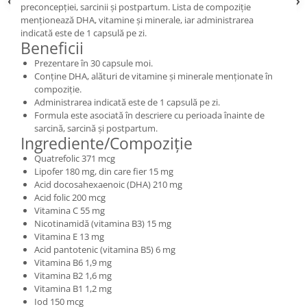
preconcepției, sarcinii și postpartum. Lista de compoziție
menționează DHA, vitamine și minerale, iar administrarea
indicată este de 1 capsulă pe zi.
Beneficii
Prezentare în 30 capsule moi.
Conține DHA, alături de vitamine și minerale menționate în
compoziție.
Administrarea indicată este de 1 capsulă pe zi.
Formula este asociată în descriere cu perioada înainte de
sarcină, sarcină și postpartum.
Ingrediente/Compoziție
Quatrefolic 371 mcg
Lipofer 180 mg, din care fier 15 mg
Acid docosahexaenoic (DHA) 210 mg
Acid folic 200 mcg
Vitamina C 55 mg
Nicotinamidă (vitamina B3) 15 mg
Vitamina E 13 mg
Acid pantotenic (vitamina B5) 6 mg
Vitamina B6 1,9 mg
Vitamina B2 1,6 mg
Vitamina B1 1,2 mg
Iod 150 mcg