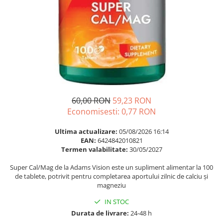
Multivitamine
Ingrijire par
Omega 3
Balsam masca si tratament
Par si unghii
Produse cu SPF Pentru Fata
Probiotice si prebiotice
Repelenti insecte
Prostata
Sanatate urinara
Sistemul respirator
60,00 RON
59,23 RON
Slabire si control greutate
Economisesti:
0,77
RON
Somn stres si anxietate
Ultima actualizare:
05/08/2026 16:14
Supliment Calciu
EAN:
6424842010821
Termen valabilitate:
30/05/2027
Supliment Complexe
Super Cal/Mag de la Adams Vision este un supliment alimentar la 100
Supliment Fier
de tablete, potrivit pentru completarea aportului zilnic de calciu și
magneziu
Supliment Magneziu
Supliment Vitamina B
IN STOC
Durata de livrare:
24-48 h
Supliment Vitamina C