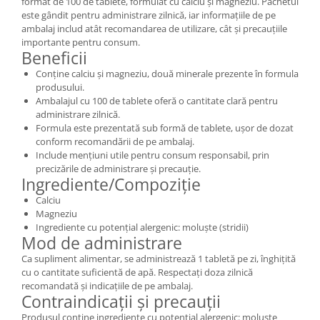
format de 100 de tablete, formulat cu calciu și magneziu. Pachetul
este gândit pentru administrare zilnică, iar informațiile de pe
ambalaj includ atât recomandarea de utilizare, cât și precauțiile
importante pentru consum.
Beneficii
Conține calciu și magneziu, două minerale prezente în formula
produsului.
Ambalajul cu 100 de tablete oferă o cantitate clară pentru
administrare zilnică.
Formula este prezentată sub formă de tablete, ușor de dozat
conform recomandării de pe ambalaj.
Include mențiuni utile pentru consum responsabil, prin
precizările de administrare și precauție.
Ingrediente/Compoziție
Calciu
Magneziu
Ingrediente cu potențial alergenic: moluște (stridii)
Mod de administrare
Ca supliment alimentar, se administrează 1 tabletă pe zi, înghițită
cu o cantitate suficientă de apă. Respectați doza zilnică
recomandată și indicațiile de pe ambalaj.
Contraindicații și precauții
Produsul conține ingrediente cu potențial alergenic: moluște