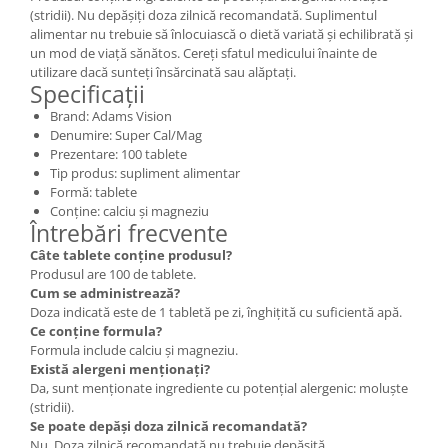
(stridii). Nu depășiți doza zilnică recomandată. Suplimentul
alimentar nu trebuie să înlocuiască o dietă variată și echilibrată și
un mod de viață sănătos. Cereți sfatul medicului înainte de
utilizare dacă sunteți însărcinată sau alăptați.
Specificații
Brand: Adams Vision
Denumire: Super Cal/Mag
Prezentare: 100 tablete
Tip produs: supliment alimentar
Formă: tablete
Conține: calciu și magneziu
Întrebări frecvente
Câte tablete conține produsul?
Produsul are 100 de tablete.
Cum se administrează?
Doza indicată este de 1 tabletă pe zi, înghițită cu suficientă apă.
Ce conține formula?
Formula include calciu și magneziu.
Există alergeni menționați?
Da, sunt menționate ingrediente cu potențial alergenic: moluște
(stridii).
Se poate depăși doza zilnică recomandată?
Nu. Doza zilnică recomandată nu trebuie depășită.