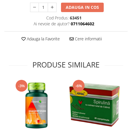
Supliment Vitamina D3
ADAUGA IN COS
Supliment Vitamina E
Cod Produs:
63451
Supliment Zinc
Ai nevoie de ajutor?
0711064602
Tincturi si Gemoderivate
Adauga la Favorite
Cere informatii
Tuse gat si respiratie
Vitamine si minerale
PRODUSE SIMILARE
-3%
-6%