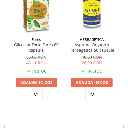
Fares
HERBAGETICA
Glicostat Forte Fares 60
Aspirina Organica
capsule
Herbagetica 60 capsule
H
55,00 RON
48,00 RON
46,11 RON
28,90 RON
IN STOC
IN STOC
ADAUGA IN COS
ADAUGA IN COS