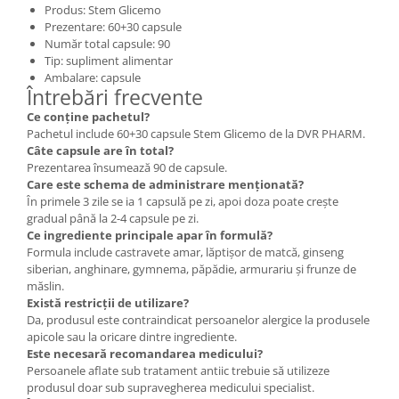
Produs: Stem Glicemo
Prezentare: 60+30 capsule
Număr total capsule: 90
Tip: supliment alimentar
Ambalare: capsule
Întrebări frecvente
Ce conține pachetul?
Pachetul include 60+30 capsule Stem Glicemo de la DVR PHARM.
Câte capsule are în total?
Prezentarea însumează 90 de capsule.
Care este schema de administrare menționată?
În primele 3 zile se ia 1 capsulă pe zi, apoi doza poate crește
gradual până la 2-4 capsule pe zi.
Ce ingrediente principale apar în formulă?
Formula include castravete amar, lăptișor de matcă, ginseng
siberian, anghinare, gymnema, păpădie, armurariu și frunze de
măslin.
Există restricții de utilizare?
Da, produsul este contraindicat persoanelor alergice la produsele
apicole sau la oricare dintre ingrediente.
Este necesară recomandarea medicului?
Persoanele aflate sub tratament antiic trebuie să utilizeze
produsul doar sub supravegherea medicului specialist.