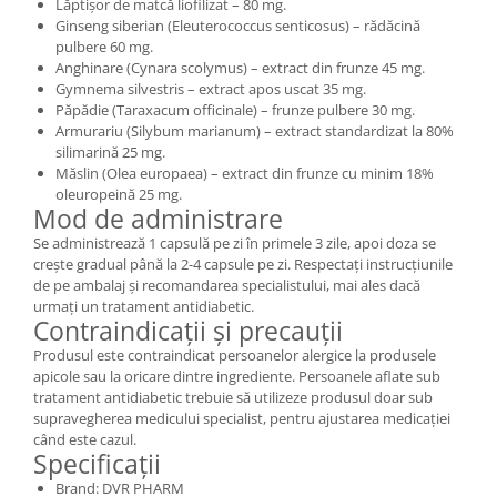
Lăptișor de matcă liofilizat – 80 mg.
Ginseng siberian (Eleuterococcus senticosus) – rădăcină
pulbere 60 mg.
Anghinare (Cynara scolymus) – extract din frunze 45 mg.
Gymnema silvestris – extract apos uscat 35 mg.
Păpădie (Taraxacum officinale) – frunze pulbere 30 mg.
Armurariu (Silybum marianum) – extract standardizat la 80%
silimarină 25 mg.
Măslin (Olea europaea) – extract din frunze cu minim 18%
oleuropeină 25 mg.
Mod de administrare
Se administrează 1 capsulă pe zi în primele 3 zile, apoi doza se
crește gradual până la 2-4 capsule pe zi. Respectați instrucțiunile
de pe ambalaj și recomandarea specialistului, mai ales dacă
urmați un tratament antidiabetic.
Contraindicații și precauții
Produsul este contraindicat persoanelor alergice la produsele
apicole sau la oricare dintre ingrediente. Persoanele aflate sub
tratament antidiabetic trebuie să utilizeze produsul doar sub
supravegherea medicului specialist, pentru ajustarea medicației
când este cazul.
Specificații
Brand: DVR PHARM