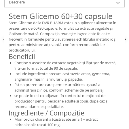
Descriere
Stem Glicemo 60+30 capsule
Stem Glicemo de la DVR PHARM este un supliment alimentar în
prezentare de 60+30 capsule, formulat cu extracte vegetale și
lăptișor de matcă. Compoziția reunește ingrediente folosite
frecvent în formulele pentru susținerea echilibrului metabolic și
pentru administrare adjuvantă, conform recomandărilor
producătorului.
Beneficii
Conține o asociere de extracte vegetale și lăptișor de matcă,
într-un format total de 90 de capsule.
Include ingrediente precum castravete amar, gymnema,
anghinare, măslin, armurariu și păpădie.
Este o prezentare care permite urmărirea ușoară a
administrării zilnice, conform schemei de pe ambalaj.
se poate folosi ca adjuvant în contextul menționat de
producător pentru persoane adulte și copii, după caz și
recomandare de specialitate.
Ingrediente / Compoziție
Momordica charantia (castravete amar) – extract
hidroalcoolic uscat 100 mg.