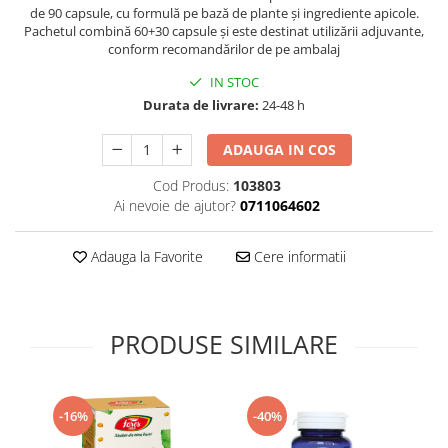
de 90 capsule, cu formulă pe bază de plante și ingrediente apicole.
Supliment Vitamina D3
Pachetul combină 60+30 capsule și este destinat utilizării adjuvante,
Supliment Vitamina E
conform recomandărilor de pe ambalaj
Supliment Zinc
IN STOC
Durata de livrare:
24-48 h
Tincturi si Gemoderivate
Tuse gat si respiratie
ADAUGA IN COS
Vitamine si minerale
Cod Produs:
103803
Ai nevoie de ajutor?
0711064602
Adauga la Favorite
Cere informatii
PRODUSE SIMILARE
-16%
-40%