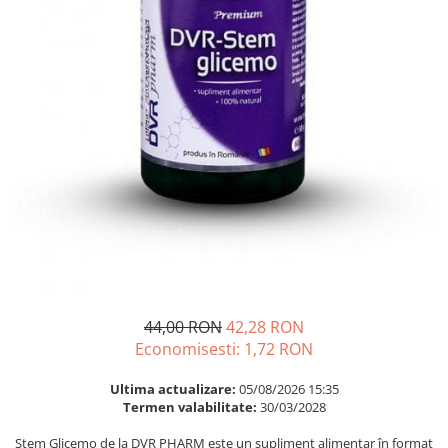
Multivitamine
Ingrijire par
Omega 3
Balsam masca si tratament
Par si unghii
Produse cu SPF Pentru Fata
Probiotice si prebiotice
Repelenti insecte
Prostata
Sanatate urinara
Sistemul respirator
Slabire si control greutate
Somn stres si anxietate
Supliment Calciu
Supliment Complexe
44,00 RON
42,28 RON
Supliment Fier
Economisesti:
1,72
RON
Supliment Magneziu
Ultima actualizare:
05/08/2026 15:35
Supliment Vitamina B
Termen valabilitate:
30/03/2028
Supliment Vitamina C
Stem Glicemo de la DVR PHARM este un supliment alimentar în format