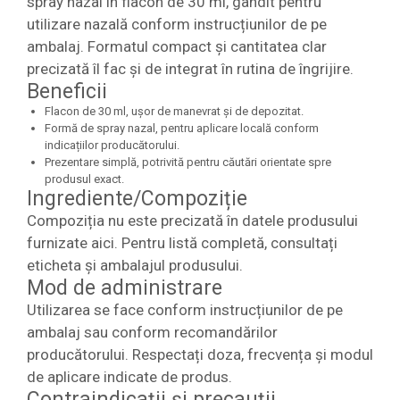
spray nazal în flacon de 30 ml, gândit pentru
utilizare nazală conform instrucțiunilor de pe
ambalaj. Formatul compact și cantitatea clar
precizată îl fac și de integrat în rutina de îngrijire.
Beneficii
Flacon de 30 ml, ușor de manevrat și de depozitat.
Formă de spray nazal, pentru aplicare locală conform
indicațiilor producătorului.
Prezentare simplă, potrivită pentru căutări orientate spre
produsul exact.
Ingrediente/Compoziție
Compoziția nu este precizată în datele produsului
furnizate aici. Pentru listă completă, consultați
eticheta și ambalajul produsului.
Mod de administrare
Utilizarea se face conform instrucțiunilor de pe
ambalaj sau conform recomandărilor
producătorului. Respectați doza, frecvența și modul
de aplicare indicate de produs.
Contraindicații și precauții