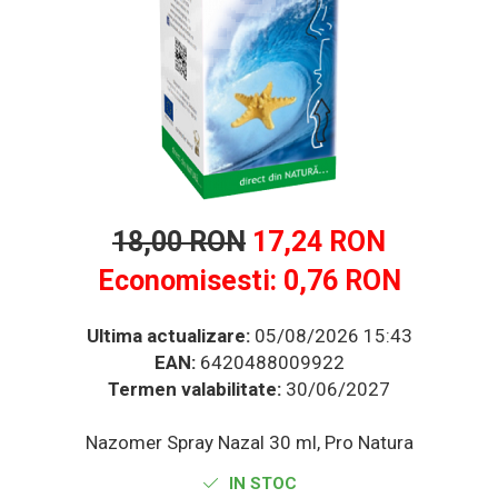
Multivitamine
Ingrijire par
Omega 3
Balsam masca si tratament
Produse cu SPF Pentru Fata
Par si unghii
Repelenti insecte
Probiotice si prebiotice
Prostata
Sanatate urinara
Sistemul respirator
18,00 RON
17,24 RON
Slabire si control greutate
Economisesti:
0,76
RON
Somn stres si anxietate
Supliment Calciu
Ultima actualizare:
05/08/2026 15:43
Supliment Complexe
EAN:
6420488009922
Supliment Fier
Termen valabilitate:
30/06/2027
Supliment Magneziu
Nazomer Spray Nazal 30 ml, Pro Natura
Supliment Vitamina B
IN STOC
Supliment Vitamina C