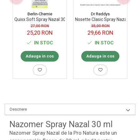
Berlin-Chemie
Dr Reddys
Quixx Soft Spray Nazal 30 ml, BERLIN CHEMIE
Nosette Clasic Spray Nazal 30 ml
N
27,00 RON
35,00 RON
25,20 RON
29,66 RON
IN STOC
IN STOC
Adauga in cos
Adauga in cos
Descriere
Nazomer Spray Nazal 30 ml
Nazomer Spray Nazal de la Pro Natura este un