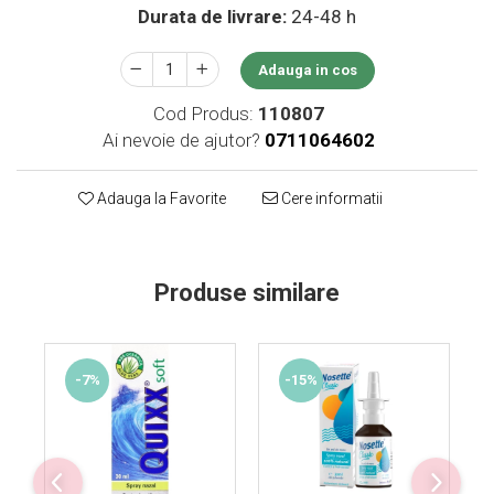
Durata de livrare:
24-48 h
Supliment Vitamina D3
Supliment Vitamina E
Adauga in cos
Supliment Zinc
Cod Produs:
110807
Tincturi si Gemoderivate
Ai nevoie de ajutor?
0711064602
Tuse gat si respiratie
Vitamine si minerale
Adauga la Favorite
Cere informatii
Produse similare
-7%
-15%