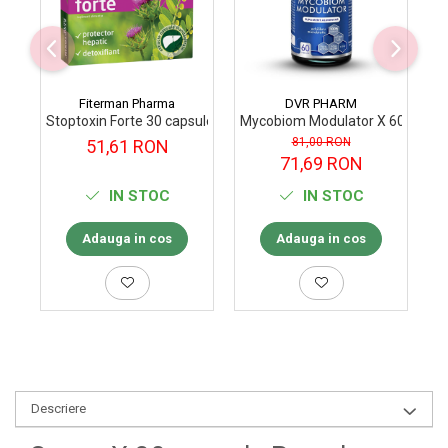
Fiterman Pharma
DVR PHARM
Stoptoxin Forte 30 capsule Fiterman Pharma
Mycobiom Modulator X 60 capsu
Co
81,00 RON
51,61 RON
71,69 RON
IN STOC
IN STOC
Adauga in cos
Adauga in cos
Descriere