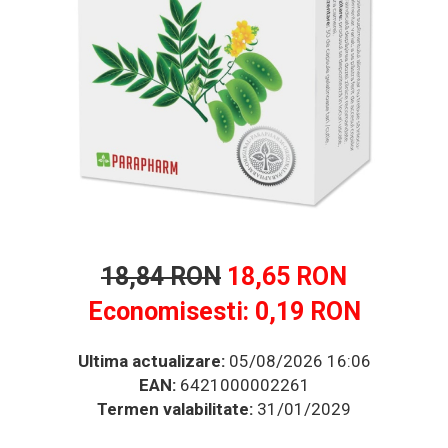
Multivitamine
Ingrijire par
Omega 3
Balsam masca si tratament
Produse cu SPF Pentru Fata
Par si unghii
Repelenti insecte
Probiotice si prebiotice
Prostata
Sanatate urinara
Sistemul respirator
Slabire si control greutate
Somn stres si anxietate
18,84 RON
18,65 RON
Supliment Calciu
Economisesti:
0,19
RON
Supliment Complexe
Supliment Fier
Ultima actualizare:
05/08/2026 16:06
Supliment Magneziu
EAN:
6421000002261
Supliment Vitamina B
Termen valabilitate:
31/01/2029
Supliment Vitamina C