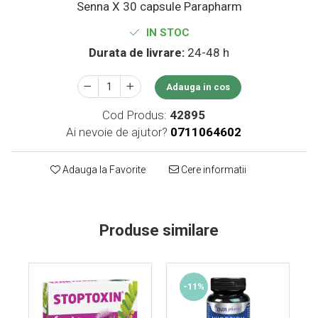
Senna X 30 capsule Parapharm
Supliment Vitamina D3
IN STOC
Supliment Vitamina E
Durata de livrare:
24-48 h
Supliment Zinc
Tincturi si Gemoderivate
Adauga in cos
Tuse gat si respiratie
Cod Produs:
42895
Vitamine si minerale
Ai nevoie de ajutor?
0711064602
Adauga la Favorite
Cere informatii
Produse similare
-11%