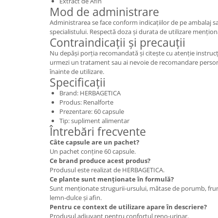
Extract de Afin
Mod de administrare
Administrarea se face conform indicațiilor de pe ambalaj
specialistului. Respectă doza și durata de utilizare mențio
Contraindicații și precauții
Nu depăși porția recomandată și citește cu atenție instruc
urmezi un tratament sau ai nevoie de recomandare personali
înainte de utilizare.
Specificații
Brand: HERBAGETICA
Produs: Renalforte
Prezentare: 60 capsule
Tip: supliment alimentar
Întrebări frecvente
Câte capsule are un pachet?
Un pachet conține 60 capsule.
Ce brand produce acest produs?
Produsul este realizat de HERBAGETICA.
Ce plante sunt menționate în formulă?
Sunt menționate strugurii-ursului, mătase de porumb, frun
lemn-dulce și afin.
Pentru ce context de utilizare apare în descriere?
Produsul adjuvant pentru confortul reno-urinar.