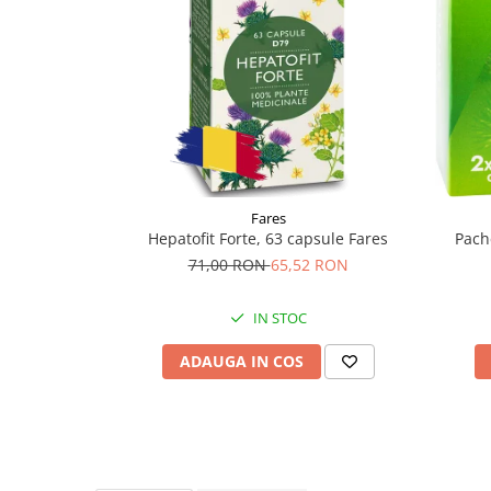
Supliment Vitamina D3
Supliment Vitamina E
Supliment Zinc
Tincturi si Gemoderivate
Tuse gat si respiratie
Vitamine si minerale
Fares
Hepatofit Forte, 63 capsule Fares
Pach
71,00 RON
65,52 RON
IN STOC
ADAUGA IN COS