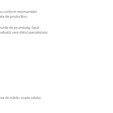
 sau conform recomandării
nate de producător.
țiunile de pe ambalaj. Dacă
zată, cere sfatul specialistului
ze de măslin, coada calului,