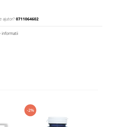
e ajutor?
0711064602
informatii
-2%