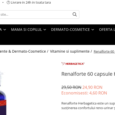
 🕐 Livrare in 24h in toata tara
A
MAMA SI COPILUL
DERMATO-COSMETICE
OFERTA L
ente & Dermato-Cosmetice /
Vitamine si suplimente /
Renalforte 60
Renalforte 60 capsule
29,50 RON
24,90 RON
Economisesti:
4,60
RON
Renalforte Herbagetica este un sup
susținerea confortului reno-urinar și a