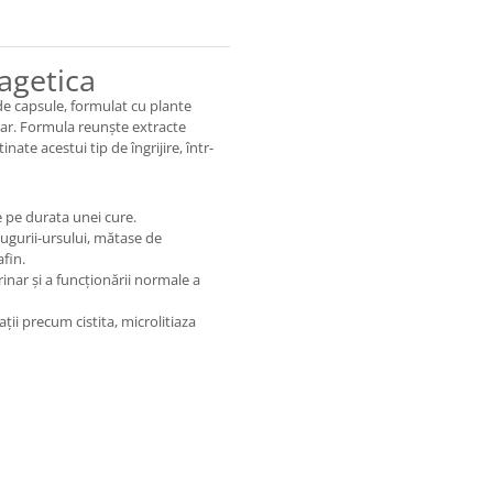
agetica
de capsule, formulat cu plante
nar. Formula reunște extracte
ate acestui tip de îngrijire, într-
 pe durata unei cure.
ugurii-ursului, mătase de
fin.
inar și a funcționării normale a
ații precum cistita, microlitiaza