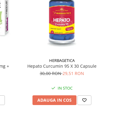
-28%
HERBAGETICA
 mg +
Hepato Curcumin 95 X 30 Capsule
Berberina 
30,00 RON
29,51 RON
134,
IN STOC
ADAUGA IN COS
ADAU