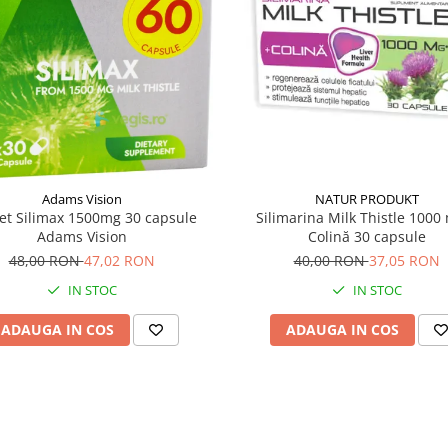
Adams Vision
NATUR PRODUKT
et Silimax 1500mg 30 capsule
Silimarina Milk Thistle 1000
Adams Vision
Colină 30 capsule
48,00 RON
47,02 RON
40,00 RON
37,05 RON
IN STOC
IN STOC
ADAUGA IN COS
ADAUGA IN COS