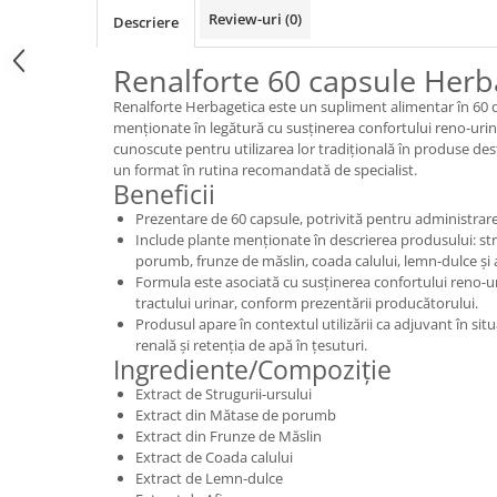
Review-uri
(0)
Descriere
Renalforte 60 capsule Herb
Renalforte Herbagetica este un supliment alimentar în 60 
menționate în legătură cu susținerea confortului reno-uri
cunoscute pentru utilizarea lor tradițională în produse destin
un format în rutina recomandată de specialist.
Beneficii
Prezentare de 60 capsule, potrivită pentru administrare
Include plante menționate în descrierea produsului: str
porumb, frunze de măslin, coada calului, lemn-dulce și a
Formula este asociată cu susținerea confortului reno-ur
tractului urinar, conform prezentării producătorului.
Produsul apare în contextul utilizării ca adjuvant în situ
renală și retenția de apă în țesuturi.
Ingrediente/Compoziție
Extract de Strugurii-ursului
Extract din Mătase de porumb
Extract din Frunze de Măslin
Extract de Coada calului
Extract de Lemn-dulce