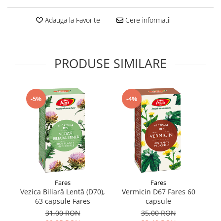
Supliment Vitamina D3
Adauga la Favorite
Cere informatii
Supliment Vitamina E
Supliment Zinc
Tincturi si Gemoderivate
PRODUSE SIMILARE
Tuse gat si respiratie
Vitamine si minerale
-5%
-4%
Fares
Fares
Vezica Biliară Lentă (D70),
Vermicin D67 Fares 60
C
63 capsule Fares
capsule
31,00 RON
35,00 RON