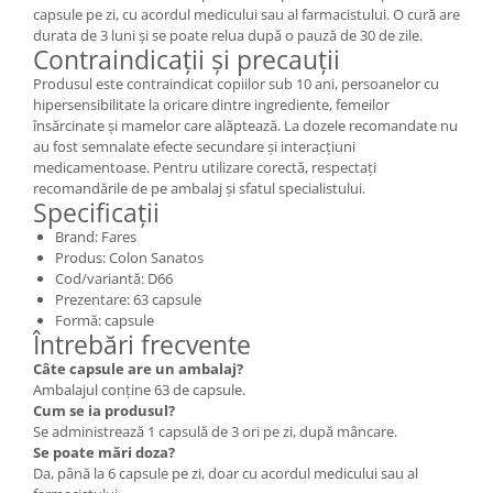
capsule pe zi, cu acordul medicului sau al farmacistului. O cură are
durata de 3 luni și se poate relua după o pauză de 30 de zile.
Contraindicații și precauții
Produsul este contraindicat copiilor sub 10 ani, persoanelor cu
hipersensibilitate la oricare dintre ingrediente, femeilor
însărcinate și mamelor care alăptează. La dozele recomandate nu
au fost semnalate efecte secundare și interacțiuni
medicamentoase. Pentru utilizare corectă, respectați
recomandările de pe ambalaj și sfatul specialistului.
Specificații
Brand: Fares
Produs: Colon Sanatos
Cod/variantă: D66
Prezentare: 63 capsule
Formă: capsule
Întrebări frecvente
Câte capsule are un ambalaj?
Ambalajul conține 63 de capsule.
Cum se ia produsul?
Se administrează 1 capsulă de 3 ori pe zi, după mâncare.
Se poate mări doza?
Da, până la 6 capsule pe zi, doar cu acordul medicului sau al