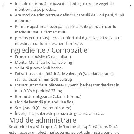
Include o formulă pe bază de plante și extracte vegetale
menționate pe produs.
Are mod de administrare definit: 1 capsulă de 3 ori pe zi, după
mâncare.
Permite ajustarea dozei până la 6 capsule pe zi, cu acordul
medicului sau al farmacistului.
produs pentru susținerea confortului digestiv și a tranzitului
intestinal, conform descrierii furnizate.
Ingrediente / Compoziție
Frunze de măslin (Oleae folium)
Mentă (Menthae herba) 55,5 mg
Volbură (Convolvuli herba)
Extract uscat de rădăcină de valeriană (Valerianae radix)
standardizat în min. 20% valtrați
Extract uscat de sunătoare (Hyperici herba) standardizat în
min. 0,3% hipericină 37 mg
Rizomi de obligeană (Calami rhizoma)
Flori de lavandă (Lavandulae flos)
Scorțișoară (Cinnamomi cortex)
Învelișul capsulei este pe bază de gelatină animală.
Mod de administrare
Se administrează 1 capsulă de 3 ori pe zi, după mâncare. Dacă
este necesar un efect mai puternic, se pot administra până la 6