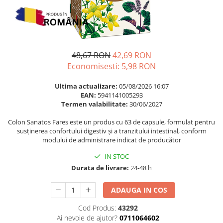
Multivitamine
Ingrijire par
Omega 3
Balsam masca si tratament
Par si unghii
Produse cu SPF Pentru Fata
Probiotice si prebiotice
Repelenti insecte
48,67 RON
42,69 RON
Prostata
Economisesti:
5,98
RON
Sanatate urinara
Ultima actualizare:
05/08/2026 16:07
Sistemul respirator
EAN:
5941141005293
Termen valabilitate:
30/06/2027
Slabire si control greutate
Colon Sanatos Fares este un produs cu 63 de capsule, formulat pentru
Somn stres si anxietate
susținerea confortului digestiv și a tranzitului intestinal, conform
Supliment Calciu
modului de administrare indicat de producător
Supliment Complexe
IN STOC
Durata de livrare:
24-48 h
Supliment Fier
Supliment Magneziu
ADAUGA IN COS
Supliment Vitamina B
Cod Produs:
43292
Supliment Vitamina C
Ai nevoie de ajutor?
0711064602