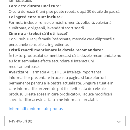
farmacistului.
Care este durata unei cure?
O cură durează 3 luni și se poate repeta după 30 de zile de pauză.
Ce ingrediente sunt incluse?
Formula include frunze de măslin, mentă, volbură, valeriană,
sunătoare, obligeană, lavandă și scorțișoară.
Cine nu ar trebui să îl utilizeze?
Copiii sub 10 ani, femeile însărcinate, mamele care alăptează și
persoanele sensibile la ingrediente.
Există reacții menționate la dozele recomandate?
În textul produsului se menționează că la dozele recomandate nu
au fost semnalate efecte secundare și interacțiuni
medicamentoase.
Avertizare:
Farmacia APOTHEKA intelege importanta
informatiilor prezentate in aceasta pagina si face eforturi
permanente pentru a le pastra actualizate. Singura situatie in
care informatiile prezentate pot fi diferite fata de cele ale
produsului este aceea in care producatorul aduce modificari
specificatiilor acestuia, fara a ne informa in prealabil.
Informatii conformitate produs
Review-uri
(0)