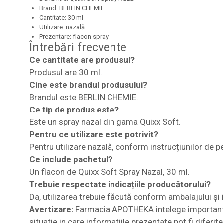
Brand: BERLIN CHEMIE
Cantitate: 30 ml
Utilizare: nazală
Prezentare: flacon spray
Întrebări frecvente
Ce cantitate are produsul?
Produsul are 30 ml.
Cine este brandul produsului?
Brandul este BERLIN CHEMIE.
Ce tip de produs este?
Este un spray nazal din gama Quixx Soft.
Pentru ce utilizare este potrivit?
Pentru utilizare nazală, conform instrucțiunilor de p
Ce include pachetul?
Un flacon de Quixx Soft Spray Nazal, 30 ml.
Trebuie respectate indicațiile producătorului?
Da, utilizarea trebuie făcută conform ambalajului și i
Avertizare:
Farmacia APOTHEKA intelege importanta i
situatie in care informatiile prezentate pot fi diferi