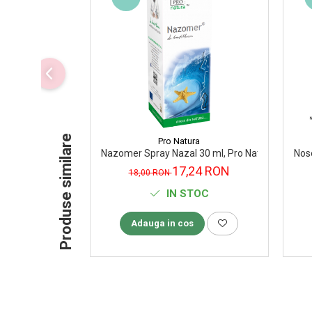
Supliment Vitamina D3
Supliment Vitamina E
Supliment Zinc
Tincturi si Gemoderivate
Tuse gat si respiratie
Vitamine si minerale
Produse similare
Pro Natura
Nazomer Spray Nazal 30 ml, Pro Natura
Nose
17,24 RON
18,00 RON
IN STOC
Adauga in cos