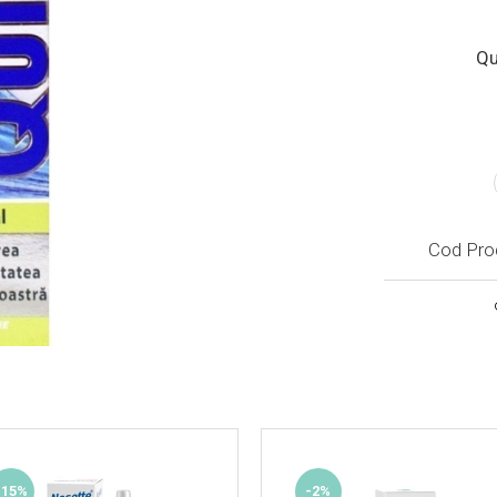
Qu
Cod Pro
-15%
-2%