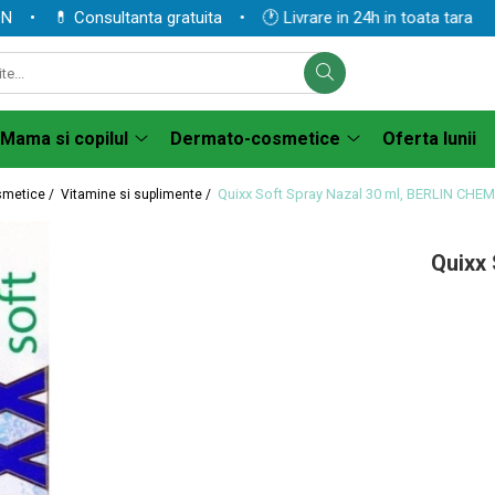
 💊 Consultanta gratuita • 🕐 Livrare in 24h in toata tara
Mama si copilul
Dermato-cosmetice
Oferta lunii
Quixx Soft Spray Nazal 30 ml, BERLIN CHEM
smetice /
Vitamine si suplimente /
Quixx