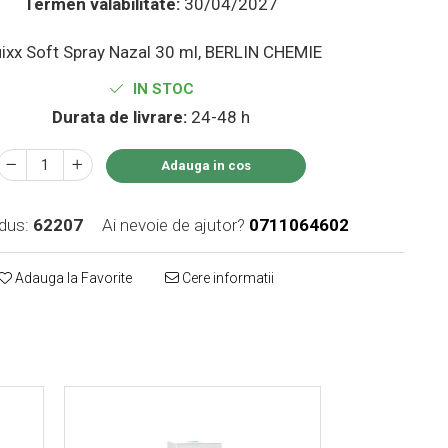
Termen valabilitate:
30/04/2027
ixx Soft Spray Nazal 30 ml, BERLIN CHEMIE
IN STOC
Durata de livrare:
24-48 h
Adauga in cos
dus:
62207
Ai nevoie de ajutor?
0711064602
Adauga la Favorite
Cere informatii