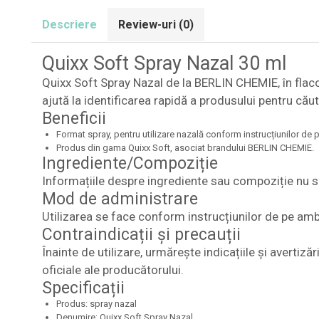
Descriere
Review-uri
(0)
Quixx Soft Spray Nazal 30 ml
Quixx Soft Spray Nazal de la BERLIN CHEMIE, în flac
ajută la identificarea rapidă a produsului pentru cău
Beneficii
Format spray, pentru utilizare nazală conform instrucțiunilor de 
Produs din gama Quixx Soft, asociat brandului BERLIN CHEMIE.
Ingrediente/Compoziție
Informațiile despre ingrediente sau compoziție nu su
Mod de administrare
Utilizarea se face conform instrucțiunilor de pe amb
Contraindicații și precauții
Înainte de utilizare, urmărește indicațiile și avertiz
oficiale ale producătorului.
Specificații
Produs: spray nazal
Denumire: Quixx Soft Spray Nazal