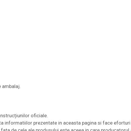
e ambalaj.
nstrucțiunilor oficiale.
nformatiilor prezentate in aceasta pagina si face eforturi 
te fata de cele ale produsului este aceea in care producatorul 