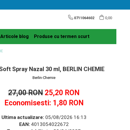
0711064602
0,00
Articole blog
Produse cu termen scurt
IE
 Soft Spray Nazal 30 ml, BERLIN CHEMIE
Berlin-Chemie
27,00 RON
25,20 RON
Economisesti:
1,80
RON
Ultima actualizare:
05/08/2026 16:13
EAN:
4013054022672