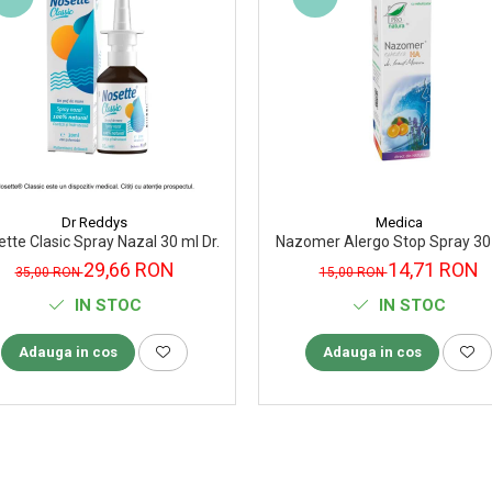
Dr Reddys
Medica
tte Clasic Spray Nazal 30 ml Dr.Reddys
Nazomer Alergo Stop Spray 
29,66 RON
14,71 RON
35,00 RON
15,00 RON
IN STOC
IN STOC
Adauga in cos
Adauga in cos