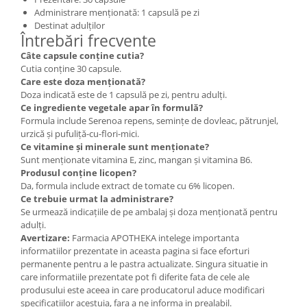
Administrare menționată: 1 capsulă pe zi
Destinat adulților
Întrebări frecvente
Câte capsule conține cutia?
Cutia conține 30 capsule.
Care este doza menționată?
Doza indicată este de 1 capsulă pe zi, pentru adulți.
Ce ingrediente vegetale apar în formulă?
Formula include Serenoa repens, semințe de dovleac, pătrunjel,
urzică și pufuliță-cu-flori-mici.
Ce vitamine și minerale sunt menționate?
Sunt menționate vitamina E, zinc, mangan și vitamina B6.
Produsul conține licopen?
Da, formula include extract de tomate cu 6% licopen.
Ce trebuie urmat la administrare?
Se urmează indicațiile de pe ambalaj și doza menționată pentru
adulți.
Avertizare:
Farmacia APOTHEKA intelege importanta
informatiilor prezentate in aceasta pagina si face eforturi
permanente pentru a le pastra actualizate. Singura situatie in
care informatiile prezentate pot fi diferite fata de cele ale
produsului este aceea in care producatorul aduce modificari
specificatiilor acestuia, fara a ne informa in prealabil.