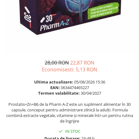
Multivitamine
Ingrijire par
Omega 3
Balsam masca si tratament
Par si unghii
Produse cu SPF Pentru Fata
Probiotice si prebiotice
Repelenti insecte
Prostata
Sanatate urinara
Sistemul respirator
28,00 RON
22,87 RON
Slabire si control greutate
Economisesti:
5,13
RON
Somn stres si anxietate
Ultima actualizare:
05/08/2026 15:36
Supliment Calciu
EAN:
0634474465227
Termen valabilitate:
30/04/2027
Supliment Complexe
Prostatis+Zn+B6 de la Pharm A-Z este un supliment alimentar în 30
Supliment Fier
capsule, conceput pentru administrare zilnică la adulți. Formula
combină extracte vegetale, vitamine și minerale într-un pentru rutina
Supliment Magneziu
de îngrijire
Supliment Vitamina B
IN STOC
Supliment Vitamina C
Durata de livrare:
24-48 h