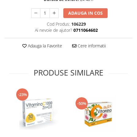
Supliment Vitamina D3
ADAUGA IN COS
Supliment Vitamina E
Cod Produs:
106229
Supliment Zinc
Ai nevoie de ajutor?
0711064602
Tincturi si Gemoderivate
Tuse gat si respiratie
Adauga la Favorite
Cere informatii
Vitamine si minerale
PRODUSE SIMILARE
-23%
-50%