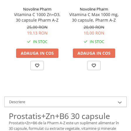
Novoline Pharm
Novoline Pharm
Vitamina C 1000 Zn+D3,
Vitamina C Max 1000 mg,
Ca
30 capsule Pharm A-Z
30 capsule, Pharm A-Z
25,00 RON
20,00 RON
19,13 RON
10,00 RON
IN STOC
IN STOC
ADAUGA IN COS
ADAUGA IN COS
Descriere
Prostatis+Zn+B6 30 capsule
Prostatis+Zn+B6 de la Pharm A-Z este un supliment alimentar în
30 capsule, formulat cu extracte vegetale, vitamine și minerale