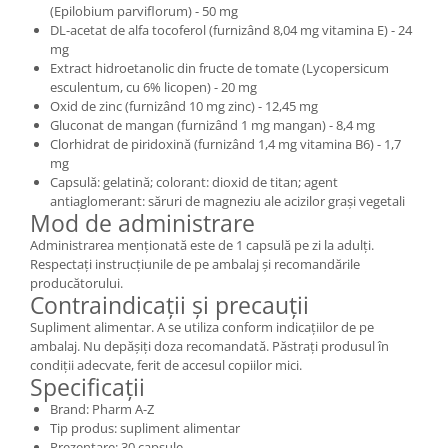
(Epilobium parviflorum) - 50 mg
DL-acetat de alfa tocoferol (furnizând 8,04 mg vitamina E) - 24
mg
Extract hidroetanolic din fructe de tomate (Lycopersicum
esculentum, cu 6% licopen) - 20 mg
Oxid de zinc (furnizând 10 mg zinc) - 12,45 mg
Gluconat de mangan (furnizând 1 mg mangan) - 8,4 mg
Clorhidrat de piridoxină (furnizând 1,4 mg vitamina B6) - 1,7
mg
Capsulă: gelatină; colorant: dioxid de titan; agent
antiaglomerant: săruri de magneziu ale acizilor grași vegetali
Mod de administrare
Administrarea menționată este de 1 capsulă pe zi la adulți.
Respectați instrucțiunile de pe ambalaj și recomandările
producătorului.
Contraindicații și precauții
Supliment alimentar. A se utiliza conform indicațiilor de pe
ambalaj. Nu depășiți doza recomandată. Păstrați produsul în
condiții adecvate, ferit de accesul copiilor mici.
Specificații
Brand: Pharm A-Z
Tip produs: supliment alimentar
Prezentare: 30 capsule