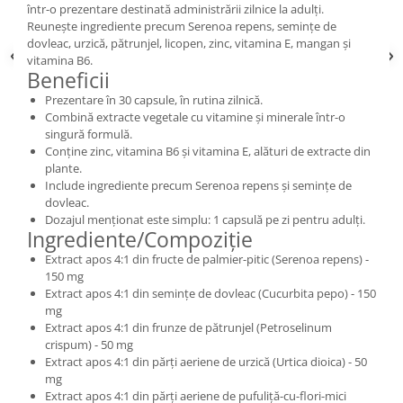
într-o prezentare destinată administrării zilnice la adulți.
Reunește ingrediente precum Serenoa repens, semințe de
dovleac, urzică, pătrunjel, licopen, zinc, vitamina E, mangan și
vitamina B6.
Beneficii
Prezentare în 30 capsule, în rutina zilnică.
Combină extracte vegetale cu vitamine și minerale într-o
singură formulă.
Conține zinc, vitamina B6 și vitamina E, alături de extracte din
plante.
Include ingrediente precum Serenoa repens și semințe de
dovleac.
Dozajul menționat este simplu: 1 capsulă pe zi pentru adulți.
Ingrediente/Compoziție
Extract apos 4:1 din fructe de palmier-pitic (Serenoa repens) -
150 mg
Extract apos 4:1 din semințe de dovleac (Cucurbita pepo) - 150
mg
Extract apos 4:1 din frunze de pătrunjel (Petroselinum
crispum) - 50 mg
Extract apos 4:1 din părți aeriene de urzică (Urtica dioica) - 50
mg
Extract apos 4:1 din părți aeriene de pufuliță-cu-flori-mici