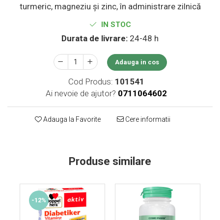
turmeric, magneziu și zinc, în administrare zilnică
Supliment Vitamina D3
IN STOC
Supliment Vitamina E
Durata de livrare:
24-48 h
Supliment Zinc
Tincturi si Gemoderivate
Adauga in cos
Tuse gat si respiratie
Cod Produs:
101541
Vitamine si minerale
Ai nevoie de ajutor?
0711064602
Adauga la Favorite
Cere informatii
Produse similare
-12%