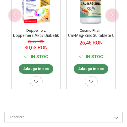
Doppelherz
Cosmo Pharm
Doppelherz Aktiv Diabetiker Vitamine+Minerale 30 comprimate
Cal-Mag-Zinc 30 tablete Cosmo
Pr
35,00 RON
26,46 RON
30,63 RON
IN STOC
IN STOC
Adauga in cos
Adauga in cos
Descriere