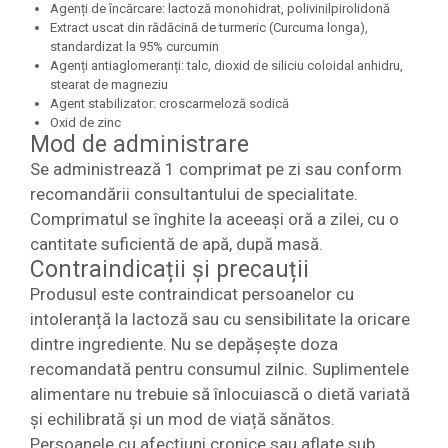
Agenți de încărcare: lactoză monohidrat, polivinilpirolidonă
Extract uscat din rădăcină de turmeric (Curcuma longa),
standardizat la 95% curcumin
Agenți antiaglomeranți: talc, dioxid de siliciu coloidal anhidru,
stearat de magneziu
Agent stabilizator: croscarmeloză sodică
Oxid de zinc
Mod de administrare
Se administrează 1 comprimat pe zi sau conform
recomandării consultantului de specialitate.
Comprimatul se înghite la aceeași oră a zilei, cu o
cantitate suficientă de apă, după masă.
Contraindicații și precauții
Produsul este contraindicat persoanelor cu
intoleranță la lactoză sau cu sensibilitate la oricare
dintre ingrediente. Nu se depășește doza
recomandată pentru consumul zilnic. Suplimentele
alimentare nu trebuie să înlocuiască o dietă variată
și echilibrată și un mod de viață sănătos.
Persoanele cu afecțiuni cronice sau aflate sub