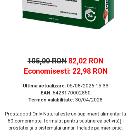
Multivitamine
Ingrijire par
Omega 3
Balsam masca si tratament
Produse cu SPF Pentru Fata
Par si unghii
Repelenti insecte
Probiotice si prebiotice
Prostata
Sanatate urinara
Sistemul respirator
105,00 RON
82,02 RON
Slabire si control greutate
Economisesti:
22,98
RON
Somn stres si anxietate
Supliment Calciu
Ultima actualizare:
05/08/2026 15:33
Supliment Complexe
EAN:
6423170002850
Termen valabilitate:
30/04/2028
Supliment Fier
Supliment Magneziu
Prostagood Only Natural este un supliment alimentar la
Supliment Vitamina B
60 comprimate, formulat pentru susținerea activității
prostatei și a sistemului urinar. Include palmier-pitic,
Supliment Vitamina C