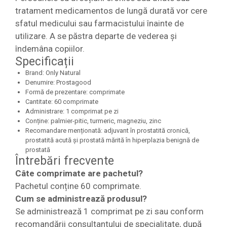
tratament medicamentos de lungă durată vor cere
sfatul medicului sau farmacistului înainte de
utilizare. A se păstra departe de vederea și
îndemâna copiilor.
Specificații
Brand: Only Natural
Denumire: Prostagood
Formă de prezentare: comprimate
Cantitate: 60 comprimate
Administrare: 1 comprimat pe zi
Conține: palmier-pitic, turmeric, magneziu, zinc
Recomandare menționată: adjuvant în prostatită cronică,
prostatită acută și prostată mărită în hiperplazia benignă de
prostată
Întrebări frecvente
Câte comprimate are pachetul?
Pachetul conține 60 comprimate.
Cum se administrează produsul?
Se administrează 1 comprimat pe zi sau conform
recomandării consultantului de specialitate, după