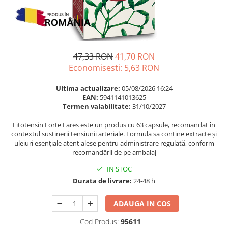
Multivitamine
Ingrijire par
Omega 3
Balsam masca si tratament
Par si unghii
Produse cu SPF Pentru Fata
Probiotice si prebiotice
Repelenti insecte
47,33 RON
41,70 RON
Prostata
Economisesti:
5,63
RON
Sanatate urinara
Ultima actualizare:
05/08/2026 16:24
Sistemul respirator
EAN:
5941141013625
Termen valabilitate:
31/10/2027
Slabire si control greutate
Fitotensin Forte Fares este un produs cu 63 capsule, recomandat în
Somn stres si anxietate
contextul susținerii tensiunii arteriale. Formula sa conține extracte și
Supliment Calciu
uleiuri esențiale atent alese pentru administrare regulată, conform
recomandării de pe ambalaj
Supliment Complexe
IN STOC
Supliment Fier
Durata de livrare:
24-48 h
Supliment Magneziu
ADAUGA IN COS
Supliment Vitamina B
Supliment Vitamina C
Cod Produs:
95611