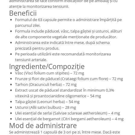
administrarea se face conform indicațiilor de pe ambalaj și cu
atenție la monitorizarea tensiunii.
Beneficii
Formatul de 63 capsule permite o administrare împărțită pe
parcursul zilei.
Formula include păducel, vâsc, talpa gâștei și usturoi, alături
de alte componente vegetale menționate de producător.
Administrarea este indicată între mese, după schema
precizată pentru produs.
Pe perioada utilizării este recomandată monitorizarea
tensiunii arteriale.
Ingrediente/Compoziție
Vâsc (Visci folium cum stipites) – 72 mg
Frunze și flori de păducel (Crataegi folium cum flore) – 72 mg
Tarhon (Dracunculi herba) – 72 mg
Extract uscat de păducel standardizat în minimum 0,3%
vitexină și proantocianidine oligomerice – 54 mg
Talpa gâștei (Leonuri herba) – 54 mg
Usturoi (Allii sativi bulbus) – 28 mg
Ulei esențial de serlai (Salviae sclareae aetheroleum) – 4 mg
Ulei esențial de bergamot (Citri bergami aetheroleum) – 4 mg
Mod de administrare
Se administrează 1 capsulă de 3 ori pe zi, între mese. Dacă este