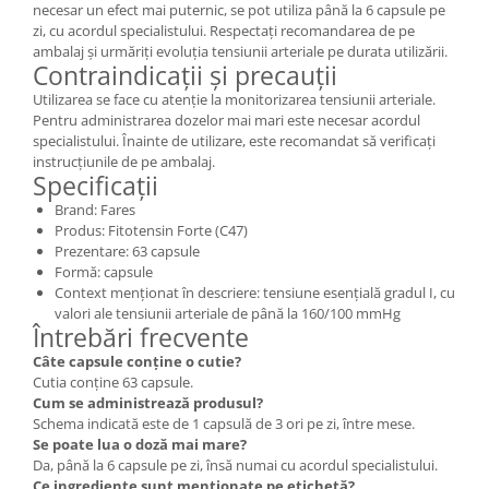
necesar un efect mai puternic, se pot utiliza până la 6 capsule pe
zi, cu acordul specialistului. Respectați recomandarea de pe
ambalaj și urmăriți evoluția tensiunii arteriale pe durata utilizării.
Contraindicații și precauții
Utilizarea se face cu atenție la monitorizarea tensiunii arteriale.
Pentru administrarea dozelor mai mari este necesar acordul
specialistului. Înainte de utilizare, este recomandat să verificați
instrucțiunile de pe ambalaj.
Specificații
Brand: Fares
Produs: Fitotensin Forte (C47)
Prezentare: 63 capsule
Formă: capsule
Context menționat în descriere: tensiune esențială gradul I, cu
valori ale tensiunii arteriale de până la 160/100 mmHg
Întrebări frecvente
Câte capsule conține o cutie?
Cutia conține 63 capsule.
Cum se administrează produsul?
Schema indicată este de 1 capsulă de 3 ori pe zi, între mese.
Se poate lua o doză mai mare?
Da, până la 6 capsule pe zi, însă numai cu acordul specialistului.
Ce ingrediente sunt menționate pe etichetă?