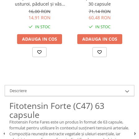
usturoi, păducel și vâsc
30 capsule
Parapharm 30 capsule
16,00 RON
71,14 RON
14,91 RON
60,48 RON
IN STOC
IN STOC
ADAUGA IN COS
ADAUGA IN COS
Descriere
Fitotensin Forte (C47) 63
capsule
Fitotensin Forte Fares este un produs în format de 63 capsule,
formulat pentru utilizare în contextul susținerii tensiunii arteriale.
Compoziția reunește extracte vegetale și uleiuri esențiale, iar