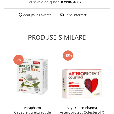
Ai nevoie de ajutor?
0711064602
Supliment Vitamina D3
Supliment Vitamina E
Adauga la Favorite
Cere informatii
Supliment Zinc
Tincturi si Gemoderivate
PRODUSE SIMILARE
Tuse gat si respiratie
Vitamine si minerale
-15%
-7%
Parapharm
Adya Green Pharma
Capsule cu extract de
Arteroprotect Colesterol X
Le