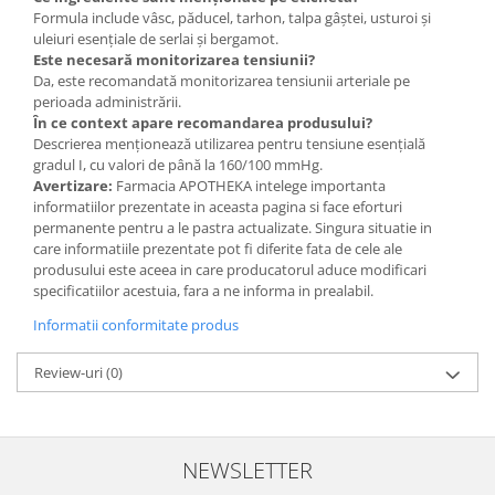
Formula include vâsc, păducel, tarhon, talpa gâștei, usturoi și
uleiuri esențiale de serlai și bergamot.
Este necesară monitorizarea tensiunii?
Da, este recomandată monitorizarea tensiunii arteriale pe
perioada administrării.
În ce context apare recomandarea produsului?
Descrierea menționează utilizarea pentru tensiune esențială
gradul I, cu valori de până la 160/100 mmHg.
Avertizare:
Farmacia APOTHEKA intelege importanta
informatiilor prezentate in aceasta pagina si face eforturi
permanente pentru a le pastra actualizate. Singura situatie in
care informatiile prezentate pot fi diferite fata de cele ale
produsului este aceea in care producatorul aduce modificari
specificatiilor acestuia, fara a ne informa in prealabil.
Informatii conformitate produs
Review-uri
(0)
NEWSLETTER