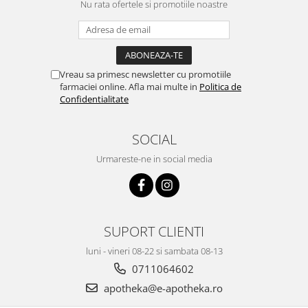
Nu rata ofertele si promotiile noastre
Vreau sa primesc newsletter cu promotiile
farmaciei online. Afla mai multe in
Politica de
Confidentialitate
SOCIAL
Urmareste-ne in social media
SUPORT CLIENTI
luni - vineri 08-22 si sambata 08-13
0711064602
apotheka@e-apotheka.ro