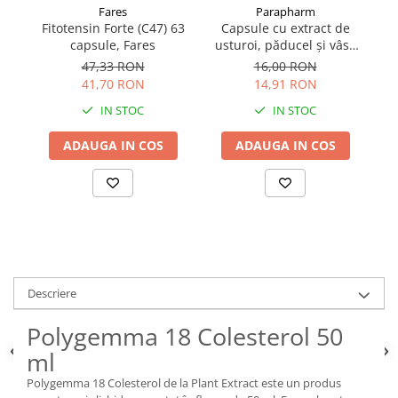
Fares
Parapharm
Fitotensin Forte (C47) 63
Capsule cu extract de
Ar
capsule, Fares
usturoi, păducel și vâsc
Parapharm 30 capsule
47,33 RON
16,00 RON
41,70 RON
14,91 RON
IN STOC
IN STOC
ADAUGA IN COS
ADAUGA IN COS
Descriere
Polygemma 18 Colesterol 50
ml
Polygemma 18 Colesterol de la Plant Extract este un produs