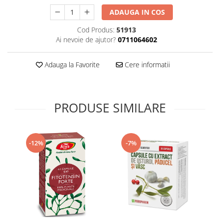
Supliment Vitamina D3
ADAUGA IN COS
Supliment Vitamina E
Cod Produs:
51913
Supliment Zinc
Ai nevoie de ajutor?
0711064602
Tincturi si Gemoderivate
Adauga la Favorite
Cere informatii
Tuse gat si respiratie
Vitamine si minerale
PRODUSE SIMILARE
-12%
-7%