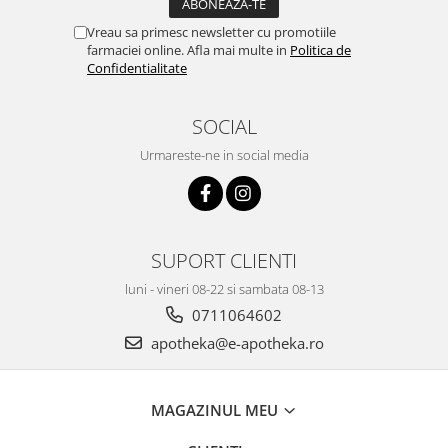
Vreau sa primesc newsletter cu promotiile
farmaciei online. Afla mai multe in
Politica de
Confidentialitate
SOCIAL
Urmareste-ne in social media
SUPORT CLIENTI
luni - vineri 08-22 si sambata 08-13
0711064602
apotheka@e-apotheka.ro
MAGAZINUL MEU