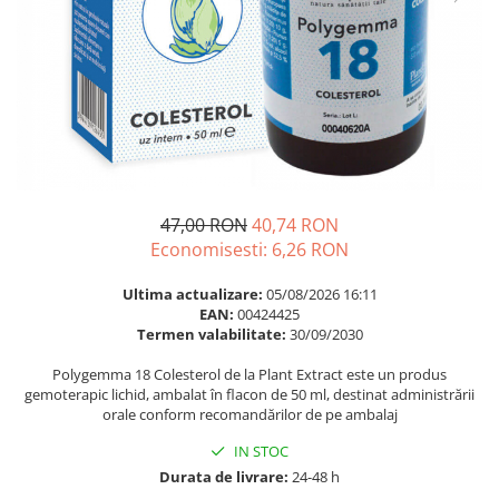
Multivitamine
Ingrijire par
Omega 3
Balsam masca si tratament
Par si unghii
Produse cu SPF Pentru Fata
Probiotice si prebiotice
Repelenti insecte
Prostata
Sanatate urinara
Sistemul respirator
47,00 RON
40,74 RON
Slabire si control greutate
Economisesti:
6,26
RON
Somn stres si anxietate
Ultima actualizare:
05/08/2026 16:11
Supliment Calciu
EAN:
00424425
Termen valabilitate:
30/09/2030
Supliment Complexe
Polygemma 18 Colesterol de la Plant Extract este un produs
Supliment Fier
gemoterapic lichid, ambalat în flacon de 50 ml, destinat administrării
orale conform recomandărilor de pe ambalaj
Supliment Magneziu
Supliment Vitamina B
IN STOC
Durata de livrare:
24-48 h
Supliment Vitamina C