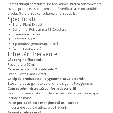
Pentru situații particulare, inclusiv administrarea concomitentă
cu alte produse, este recomandată verificarea recomandărilor
producătorului sau consultarea unui specialist.
Specificații
Brand: Plant Extract
Denumire: Polygemma 18 Colesterol
Prezentare: flacon
Cantitate: 50 ml
Tip produs: gemoterapic lichid
Administrare: orală
Întrebări frecvente
Cât conține flaconul?
Flaconul are 50 ml.
Care este brandul produsului?
Brandul este Plant Extract.
Ce tip de produs este Polygemma 18 Colesterol?
Este un produs gemoterapic lichid din gama Polygemma.
Cum se administrează conform descrierii?
Se administrează câte 2 ml de 2 ori pe zi, diluați în puțină apă,
înainte de masă.
Pe ce perioadă este menționată utilizarea?
În descriere apare o utilizare de 3-6 luni.
Se poate relua cura?