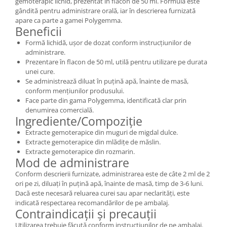
gemoterapic lichid, prezentat în flacon de 50 ml. Formula este
gândită pentru administrare orală, iar în descrierea furnizată
apare ca parte a gamei Polygemma.
Beneficii
Formă lichidă, ușor de dozat conform instrucțiunilor de
administrare.
Prezentare în flacon de 50 ml, utilă pentru utilizare pe durata
unei cure.
Se administrează diluat în puțină apă, înainte de masă,
conform mențiunilor produsului.
Face parte din gama Polygemma, identificată clar prin
denumirea comercială.
Ingrediente/Compoziție
Extracte gemoterapice din muguri de migdal dulce.
Extracte gemoterapice din mlădițe de măslin.
Extracte gemoterapice din rozmarin.
Mod de administrare
Conform descrierii furnizate, administrarea este de câte 2 ml de 2
ori pe zi, diluați în puțină apă, înainte de masă, timp de 3-6 luni.
Dacă este necesară reluarea curei sau apar neclarități, este
indicată respectarea recomandărilor de pe ambalaj.
Contraindicații și precauții
Utilizarea trebuie făcută conform instrucțiunilor de pe ambalaj.