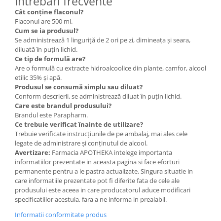
Întrebări frecvente
Cât conține flaconul?
Flaconul are 500 ml.
Cum se ia produsul?
Se administrează 1 linguriță de 2 ori pe zi, dimineața și seara,
diluată în puțin lichid.
Ce tip de formulă are?
Are o formulă cu extracte hidroalcoolice din plante, camfor, alcool
etilic 35% și apă.
Produsul se consumă simplu sau diluat?
Conform descrierii, se administrează diluat în puțin lichid.
Care este brandul produsului?
Brandul este Parapharm.
Ce trebuie verificat înainte de utilizare?
Trebuie verificate instrucțiunile de pe ambalaj, mai ales cele
legate de administrare și conținutul de alcool.
Avertizare:
Farmacia APOTHEKA intelege importanta
informatiilor prezentate in aceasta pagina si face eforturi
permanente pentru a le pastra actualizate. Singura situatie in
care informatiile prezentate pot fi diferite fata de cele ale
produsului este aceea in care producatorul aduce modificari
specificatiilor acestuia, fara a ne informa in prealabil.
Informatii conformitate produs