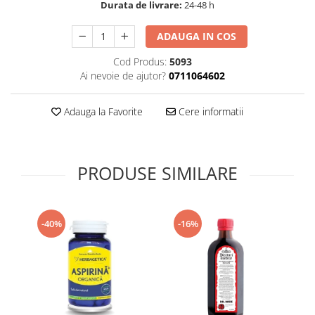
Durata de livrare:
24-48 h
Supliment Vitamina D3
Supliment Vitamina E
ADAUGA IN COS
Supliment Zinc
Cod Produs:
5093
Ai nevoie de ajutor?
0711064602
Tincturi si Gemoderivate
Tuse gat si respiratie
Adauga la Favorite
Cere informatii
Vitamine si minerale
PRODUSE SIMILARE
-40%
-16%