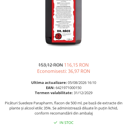
Multivitamine
Ingrijire par
Omega 3
Balsam masca si tratament
Par si unghii
Produse cu SPF Pentru Fata
Probiotice si prebiotice
Repelenti insecte
Prostata
Sanatate urinara
Sistemul respirator
Slabire si control greutate
153,12 RON
116,15 RON
Somn stres si anxietate
Economisesti:
36,97
RON
Supliment Calciu
Ultima actualizare:
05/08/2026 16:10
EAN:
6421971000150
Supliment Complexe
Termen valabilitate:
31/12/2029
Supliment Fier
Picături Suedeze Parapharm, flacon de 500 ml, pe bază de extracte din
Supliment Magneziu
plante și alcool etilic 35%. Se administrează diluate în puțin lichid,
conform recomandării din ambalaj
Supliment Vitamina B
IN STOC
Supliment Vitamina C