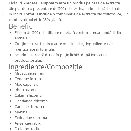
Picături Suedeze Parapharm este un produs pe bază de extracte
din plante, cu prezentare de 500 ml, destinat administrării diluate
în lichid. Formula include o combinație de extracte hidroalcoolice,
camfor, alcool etilic 35% și apă.
Beneficii
Flacon de 500 ml, utilizare repetată conform recomandării din
ambalaj.
Conține extracte din plante medicinale și ingrediente clar
menționate în formulă.
Se administrează diluat în puțin lichid, după indicațiile
producătorului.
Ingrediente/Compoziție
Mrysticae semen
Cynarae folium
Aloe capensis
Rhei rhizoma
Calami rhizoma
Gentianae rhizoma
Carlinae rhizoma
Myrrha
Zedoariae rhizoma
Angelicae radix
Dictamni radix