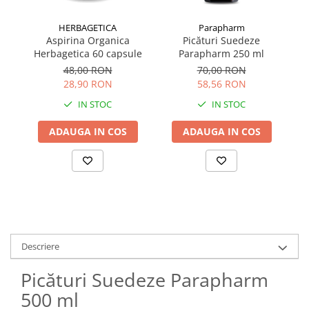
HERBAGETICA
Parapharm
Aspirina Organica
Picături Suedeze
T
Herbagetica 60 capsule
Parapharm 250 ml
48,00 RON
70,00 RON
28,90 RON
58,56 RON
IN STOC
IN STOC
ADAUGA IN COS
ADAUGA IN COS
Descriere
Picături Suedeze Parapharm
500 ml