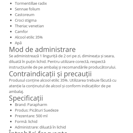
Tormentillae radix
Sennae folium
Castoreum
Croci stigma
Theriac venetian
Camfor
Alcool etilic 35%
Apă
Mod de administrare
Se administrează 1 linguriță de 2 ori pe zi, dimineața și seara,
diluată în puțin lichid. Pentru utilizare corectă, respectă
instrucțiunile de pe ambalaj și recomandările producătorului.
Contraindicații și precauții
Produsul conține alcool etilic 35%. Utilizarea trebuie făcută cu
atenție la conținutul de alcool și conform indicațiilor de pe
ambalaj.
Specificații
Brand: Parapharm
Produs: Picături Suedeze
Prezentare: 500 ml
Formă: lichid
Administrare: diluată în lichid