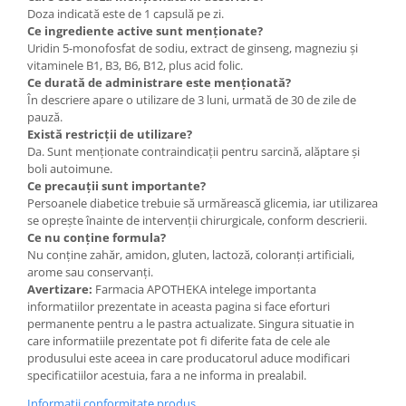
Doza indicată este de 1 capsulă pe zi.
Ce ingrediente active sunt menționate?
Uridin 5-monofosfat de sodiu, extract de ginseng, magneziu și
vitaminele B1, B3, B6, B12, plus acid folic.
Ce durată de administrare este menționată?
În descriere apare o utilizare de 3 luni, urmată de 30 de zile de
pauză.
Există restricții de utilizare?
Da. Sunt menționate contraindicații pentru sarcină, alăptare și
boli autoimune.
Ce precauții sunt importante?
Persoanele diabetice trebuie să urmărească glicemia, iar utilizarea
se oprește înainte de intervenții chirurgicale, conform descrierii.
Ce nu conține formula?
Nu conține zahăr, amidon, gluten, lactoză, coloranți artificiali,
arome sau conservanți.
Avertizare:
Farmacia APOTHEKA intelege importanta
informatiilor prezentate in aceasta pagina si face eforturi
permanente pentru a le pastra actualizate. Singura situatie in
care informatiile prezentate pot fi diferite fata de cele ale
produsului este aceea in care producatorul aduce modificari
specificatiilor acestuia, fara a ne informa in prealabil.
Informatii conformitate produs