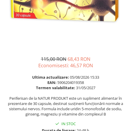
Multivitamine
Ingrijire par
Omega 3
Balsam masca si tratament
Par si unghii
Produse cu SPF Pentru Fata
Probiotice si prebiotice
Repelenti insecte
Prostata
Sanatate urinara
Sistemul respirator
115,00 RON
68,43 RON
Slabire si control greutate
Economisesti:
46,57
RON
Somn stres si anxietate
Ultima actualizare:
05/08/2026 15:33
Supliment Calciu
EAN:
5906204019358
Termen valabilitate:
31/05/2027
Supliment Complexe
Periferisan de la NATUR PRODUKT este un supliment alimentar în
Supliment Fier
prezentare de 30 capsule, destinat susținerii funcționării normale a
sistemului nervos. Formula include uridin 5-monofosfat de sodiu,
Supliment Magneziu
ginseng, magneziu și vitamine din complexul B
Supliment Vitamina B
IN STOC
Supliment Vitamina C
Durata de livrare:
24-48 h