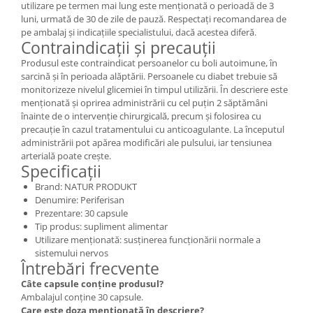
utilizare pe termen mai lung este menționată o perioadă de 3
luni, urmată de 30 de zile de pauză. Respectați recomandarea de
pe ambalaj și indicațiile specialistului, dacă acestea diferă.
Contraindicații și precauții
Produsul este contraindicat persoanelor cu boli autoimune, în
sarcină și în perioada alăptării. Persoanele cu diabet trebuie să
monitorizeze nivelul glicemiei în timpul utilizării. În descriere este
menționată și oprirea administrării cu cel puțin 2 săptămâni
înainte de o intervenție chirurgicală, precum și folosirea cu
precauție în cazul tratamentului cu anticoagulante. La începutul
administrării pot apărea modificări ale pulsului, iar tensiunea
arterială poate crește.
Specificații
Brand: NATUR PRODUKT
Denumire: Periferisan
Prezentare: 30 capsule
Tip produs: supliment alimentar
Utilizare menționată: susținerea funcționării normale a
sistemului nervos
Întrebări frecvente
Câte capsule conține produsul?
Ambalajul conține 30 capsule.
Care este doza menționată în descriere?