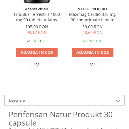
Adams Vision
NATUR PRODUKT
Tribulus Terrestris 1000
Maximag Cardio 375 mg
B
mg 90 tablete Adams
30 comprimate filmate
Vision
105,00 RON
59,00 RON
98,17 RON
48,60 RON
IN STOC
IN STOC
ADAUGA IN COS
ADAUGA IN COS
Descriere
Periferisan Natur Produkt 30
capsule