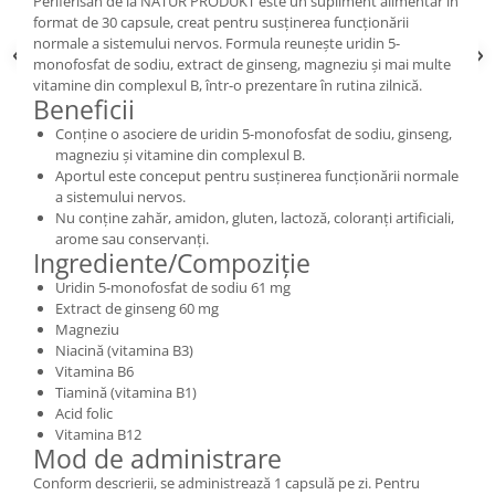
Periferisan de la NATUR PRODUKT este un supliment alimentar în
format de 30 capsule, creat pentru susținerea funcționării
normale a sistemului nervos. Formula reunește uridin 5-
monofosfat de sodiu, extract de ginseng, magneziu și mai multe
vitamine din complexul B, într-o prezentare în rutina zilnică.
Beneficii
Conține o asociere de uridin 5-monofosfat de sodiu, ginseng,
magneziu și vitamine din complexul B.
Aportul este conceput pentru susținerea funcționării normale
a sistemului nervos.
Nu conține zahăr, amidon, gluten, lactoză, coloranți artificiali,
arome sau conservanți.
Ingrediente/Compoziție
Uridin 5-monofosfat de sodiu 61 mg
Extract de ginseng 60 mg
Magneziu
Niacină (vitamina B3)
Vitamina B6
Tiamină (vitamina B1)
Acid folic
Vitamina B12
Mod de administrare
Conform descrierii, se administrează 1 capsulă pe zi. Pentru