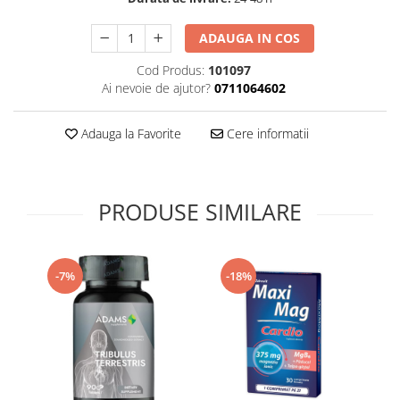
Supliment Vitamina D3
ADAUGA IN COS
Supliment Vitamina E
Cod Produs:
101097
Supliment Zinc
Ai nevoie de ajutor?
0711064602
Tincturi si Gemoderivate
Tuse gat si respiratie
Adauga la Favorite
Cere informatii
Vitamine si minerale
PRODUSE SIMILARE
-7%
-18%