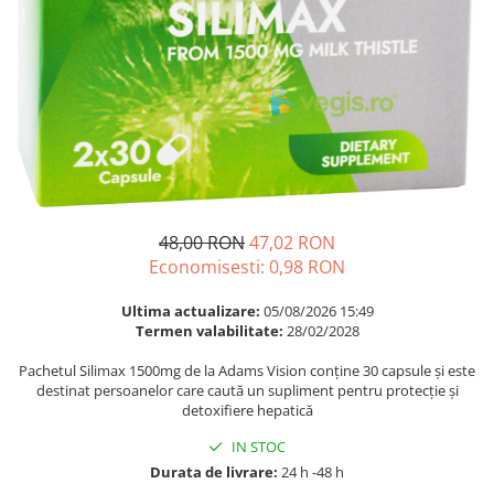
Multivitamine
Ingrijire par
Omega 3
Balsam masca si tratament
Par si unghii
Produse cu SPF Pentru Fata
Probiotice si prebiotice
Repelenti insecte
Prostata
Sanatate urinara
Sistemul respirator
Slabire si control greutate
48,00 RON
47,02 RON
Economisesti:
0,98
RON
Somn stres si anxietate
Supliment Calciu
Ultima actualizare:
05/08/2026 15:49
Termen valabilitate:
28/02/2028
Supliment Complexe
Pachetul Silimax 1500mg de la Adams Vision conține 30 capsule și este
Supliment Fier
destinat persoanelor care caută un supliment pentru protecție și
detoxifiere hepatică
Supliment Magneziu
Supliment Vitamina B
IN STOC
Durata de livrare:
24 h -48 h
Supliment Vitamina C