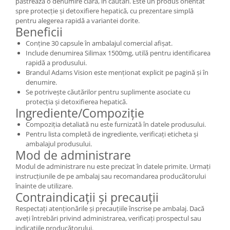
păstrează o denumire clară, în căutări. Este un produs orientat
spre protecție și detoxifiere hepatică, cu prezentare simplă
pentru alegerea rapidă a variantei dorite.
Beneficii
Conține 30 capsule în ambalajul comercial afișat.
Include denumirea Silimax 1500mg, utilă pentru identificarea
rapidă a produsului.
Brandul Adams Vision este menționat explicit pe pagină și în
denumire.
Se potrivește căutărilor pentru suplimente asociate cu
protecția și detoxifierea hepatică.
Ingrediente/Compoziție
Compoziția detaliată nu este furnizată în datele produsului.
Pentru lista completă de ingrediente, verificați eticheta și
ambalajul produsului.
Mod de administrare
Modul de administrare nu este precizat în datele primite. Urmați
instrucțiunile de pe ambalaj sau recomandarea producătorului
înainte de utilizare.
Contraindicații și precauții
Respectați atenționările și precauțiile înscrise pe ambalaj. Dacă
aveți întrebări privind administrarea, verificați prospectul sau
indicațiile producătorului.