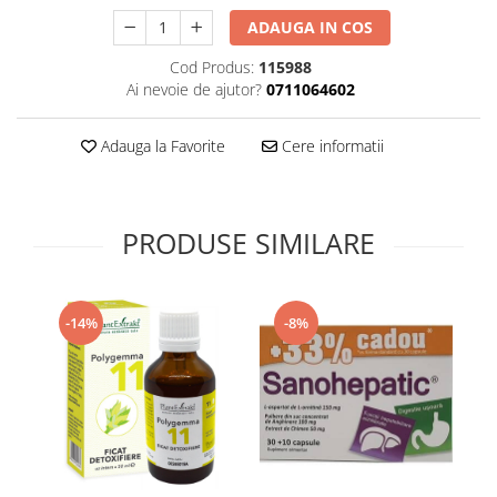
Supliment Vitamina D3
ADAUGA IN COS
Supliment Vitamina E
Cod Produs:
115988
Supliment Zinc
Ai nevoie de ajutor?
0711064602
Tincturi si Gemoderivate
Adauga la Favorite
Cere informatii
Tuse gat si respiratie
Vitamine si minerale
PRODUSE SIMILARE
-14%
-8%