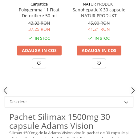
Carpatica
NATUR PRODUKT
Polygemma 11 Ficat
Sanohepatic X 30 capsule
S
Detoxifiere 50 ml
NATUR PRODUKT
1
ca
43,33 RON
45,00 RON
37,25 RON
41,21 RON
IN STOC
IN STOC
ADAUGA IN COS
ADAUGA IN COS
Descriere
Pachet Silimax 1500mg 30
capsule Adams Vision
Silimax 1500mg de la Adams Vision vine în pachet de 30 capsule și