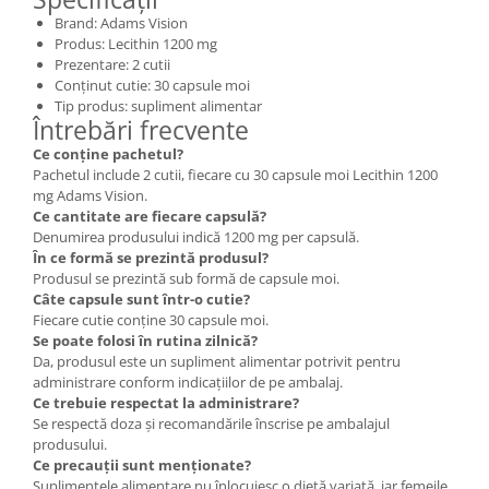
Brand: Adams Vision
Produs: Lecithin 1200 mg
Prezentare: 2 cutii
Conținut cutie: 30 capsule moi
Tip produs: supliment alimentar
Întrebări frecvente
Ce conține pachetul?
Pachetul include 2 cutii, fiecare cu 30 capsule moi Lecithin 1200
mg Adams Vision.
Ce cantitate are fiecare capsulă?
Denumirea produsului indică 1200 mg per capsulă.
În ce formă se prezintă produsul?
Produsul se prezintă sub formă de capsule moi.
Câte capsule sunt într-o cutie?
Fiecare cutie conține 30 capsule moi.
Se poate folosi în rutina zilnică?
Da, produsul este un supliment alimentar potrivit pentru
administrare conform indicațiilor de pe ambalaj.
Ce trebuie respectat la administrare?
Se respectă doza și recomandările înscrise pe ambalajul
produsului.
Ce precauții sunt menționate?
Suplimentele alimentare nu înlocuiesc o dietă variată, iar femeile