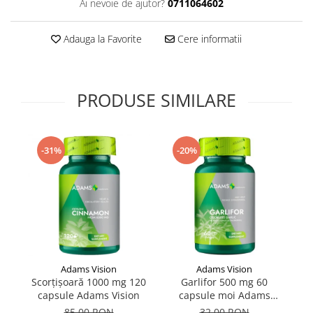
Ai nevoie de ajutor?
0711064602
Supliment Vitamina D3
Supliment Vitamina E
Adauga la Favorite
Cere informatii
Supliment Zinc
Tincturi si Gemoderivate
PRODUSE SIMILARE
Tuse gat si respiratie
Vitamine si minerale
-31%
-20%
Adams Vision
Adams Vision
Scorțișoară 1000 mg 120
Garlifor 500 mg 60
capsule Adams Vision
capsule moi Adams
Vision
85,00 RON
32,00 RON