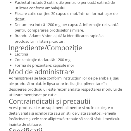
Pachetul include 2 cutii, utile pentru o perioadă extinsă de
utilizare conform ambalajului.
Fiecare cutie conține 30 capsule moi, într-un format ușor de
dozat.
Denumirea indică 1200 mg per capsulă, informație relevantă
pentru compararea produselor similare.
Brandul Adams Vision ajută la identificarea rapidă a
produsului în listări și căutări.
Ingrediente/Compoziție
Lecitină
Concentrație declarată: 1200 mg
Formă de prezentare: capsule moi
Mod de administrare
Administrarea se face conform instrucțiunilor de pe ambalaj sau
ale producătorului. În lipsa unor indicații suplimentare în
descrierea produsului, este recomandată respectarea modului de
utilizare menționat pe cutie.
Contraindicații și precauții
Acest produs este un supliment alimentar și nu înlocuiește o
dietă variată și echilibrată sau un stil de viață sănătos. Femeile
însărcinate și cele care alăptează trebuie să ceară sfatul medicului
înainte de utilizare.
Specificații