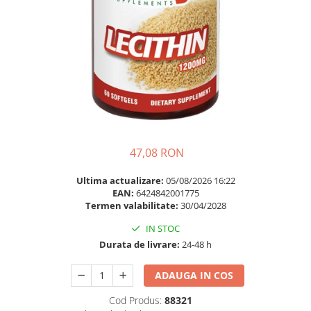
Multivitamine
Ingrijire par
Omega 3
Balsam masca si tratament
Par si unghii
Produse cu SPF Pentru Fata
Probiotice si prebiotice
Repelenti insecte
Prostata
Sanatate urinara
Sistemul respirator
Slabire si control greutate
47,08 RON
Somn stres si anxietate
Ultima actualizare:
05/08/2026 16:22
EAN:
6424842001775
Supliment Calciu
Termen valabilitate:
30/04/2028
Supliment Complexe
IN STOC
Supliment Fier
Durata de livrare:
24-48 h
Supliment Magneziu
ADAUGA IN COS
Supliment Vitamina B
Cod Produs:
88321
Supliment Vitamina C