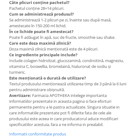
Câte plicuri conține pachetul?
Pachetul conține 28+14 plicuri.
Cum se administrează produsul?
Se administrează 1-2 plicuri pe zi, înainte sau după masă,
amestecate în 150-200 ml lichid.
În ce lichide poate fi amestecat?
Poate fi adăugat în apă, suc de fructe, smoothie sau shake.
Care este doza maximă zilnică?
Doza maximă zilnică menționată este de 4 plicuri.
Ce ingrediente principale include?
Include colagen hidrolizat, glucozamină, condroitină, magneziu,
vitamina C, boswellia, bromelaină, hialuronat de sodiu și
turmeric.
Este menționată o durată de utilizare?
Textul produsului menționează utilizarea timp de 3 până la 6 luni
pentru administrare obișnuită.
Avertizare:
Farmacia APOTHEKA intelege importanta
informatiilor prezentate in aceasta pagina si face eforturi
permanente pentru a le pastra actualizate. Singura situatie in
care informatiile prezentate pot fi diferite fata de cele ale
produsului este aceea in care producatorul aduce modificari
specificatiilor acestuia, fara a ne informa in prealabil.
Informatii conformitate produs