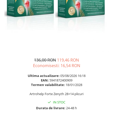
Multivitamine
Ingrijire par
Omega 3
Balsam masca si tratament
Par si unghii
Produse cu SPF Pentru Fata
Probiotice si prebiotice
Repelenti insecte
Prostata
Sanatate urinara
Sistemul respirator
Slabire si control greutate
136,00 RON
119,46 RON
Somn stres si anxietate
Economisesti:
16,54
RON
Supliment Calciu
Ultima actualizare:
05/08/2026 16:18
Supliment Complexe
EAN:
5941872400909
Termen valabilitate:
18/01/2028
Supliment Fier
Artrohelp Forte Zenyth 28+14 plicuri
Supliment Magneziu
Supliment Vitamina B
IN STOC
Durata de livrare:
24-48 h
Supliment Vitamina C