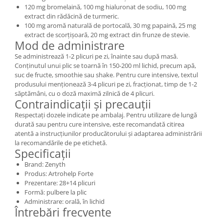
120 mg bromelaină, 100 mg hialuronat de sodiu, 100 mg
extract din rădăcină de turmeric.
100 mg aromă naturală de portocală, 30 mg papaină, 25 mg
extract de scorțișoară, 20 mg extract din frunze de stevie.
Mod de administrare
Se administrează 1-2 plicuri pe zi, înainte sau după masă.
Conținutul unui plic se toarnă în 150-200 ml lichid, precum apă,
suc de fructe, smoothie sau shake. Pentru cure intensive, textul
produsului menționează 3-4 plicuri pe zi, fracționat, timp de 1-2
săptămâni, cu o doză maximă zilnică de 4 plicuri.
Contraindicații și precauții
Respectați dozele indicate pe ambalaj. Pentru utilizare de lungă
durată sau pentru cure intensive, este recomandată citirea
atentă a instrucțiunilor producătorului și adaptarea administrării
la recomandările de pe etichetă.
Specificații
Brand: Zenyth
Produs: Artrohelp Forte
Prezentare: 28+14 plicuri
Formă: pulbere la plic
Administrare: orală, în lichid
Întrebări frecvente