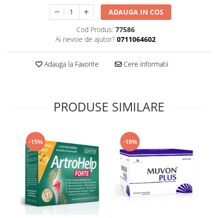
Supliment Vitamina D3
ADAUGA IN COS
Supliment Vitamina E
Cod Produs:
77586
Supliment Zinc
Ai nevoie de ajutor?
0711064602
Tincturi si Gemoderivate
Adauga la Favorite
Cere informatii
Tuse gat si respiratie
Vitamine si minerale
PRODUSE SIMILARE
-15%
-18%