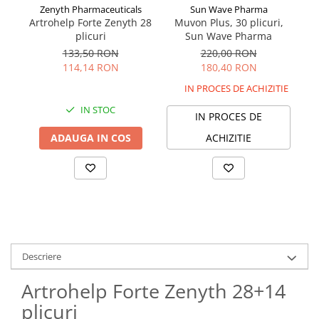
Sun Wave Pharma
Zenyth Pharmaceuticals
Muvon Plus, 30 plicuri,
Artrohelp Forte Zenyth 28
Sun Wave Pharma
plicuri
W
220,00 RON
133,50 RON
180,40 RON
114,14 RON
IN PROCES DE ACHIZITIE
IN STOC
IN PROCES DE
ACHIZITIE
ADAUGA IN COS
Descriere
Artrohelp Forte Zenyth 28+14
plicuri