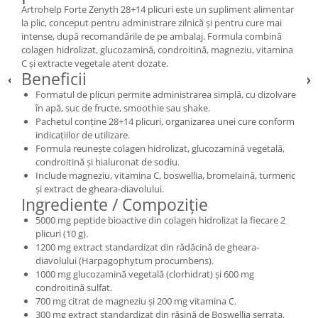
Artrohelp Forte Zenyth 28+14 plicuri este un supliment alimentar
la plic, conceput pentru administrare zilnică și pentru cure mai
intense, după recomandările de pe ambalaj. Formula combină
colagen hidrolizat, glucozamină, condroitină, magneziu, vitamina
C și extracte vegetale atent dozate.
Beneficii
Formatul de plicuri permite administrarea simplă, cu dizolvare
în apă, suc de fructe, smoothie sau shake.
Pachetul conține 28+14 plicuri, organizarea unei cure conform
indicațiilor de utilizare.
Formula reunește colagen hidrolizat, glucozamină vegetală,
condroitină și hialuronat de sodiu.
Include magneziu, vitamina C, boswellia, bromelaină, turmeric
și extract de gheara-diavolului.
Ingrediente / Compoziție
5000 mg peptide bioactive din colagen hidrolizat la fiecare 2
plicuri (10 g).
1200 mg extract standardizat din rădăcină de gheara-
diavolului (Harpagophytum procumbens).
1000 mg glucozamină vegetală (clorhidrat) și 600 mg
condroitină sulfat.
700 mg citrat de magneziu și 200 mg vitamina C.
300 mg extract standardizat din rășină de Boswellia serrata.