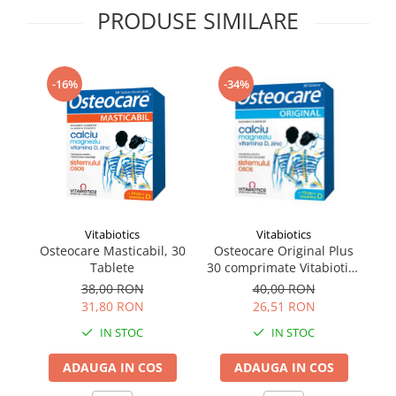
PRODUSE SIMILARE
Supliment Vitamina D3
Supliment Vitamina E
Supliment Zinc
-16%
-34%
Tincturi si Gemoderivate
Tuse gat si respiratie
Vitamine si minerale
Vitabiotics
Vitabiotics
Osteocare Masticabil, 30
Osteocare Original Plus
R
Tablete
30 comprimate Vitabiotics
c
Ltd
38,00 RON
40,00 RON
31,80 RON
26,51 RON
IN STOC
IN STOC
ADAUGA IN COS
ADAUGA IN COS