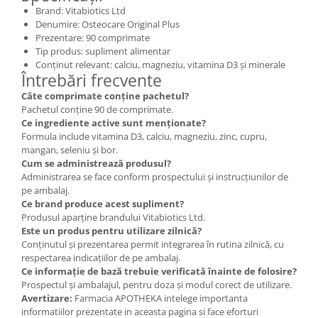
Brand: Vitabiotics Ltd
Denumire: Osteocare Original Plus
Prezentare: 90 comprimate
Tip produs: supliment alimentar
Conținut relevant: calciu, magneziu, vitamina D3 și minerale
Întrebări frecvente
Câte comprimate conține pachetul?
Pachetul conține 90 de comprimate.
Ce ingrediente active sunt menționate?
Formula include vitamina D3, calciu, magneziu, zinc, cupru,
mangan, seleniu și bor.
Cum se administrează produsul?
Administrarea se face conform prospectului și instrucțiunilor de
pe ambalaj.
Ce brand produce acest supliment?
Produsul aparține brandului Vitabiotics Ltd.
Este un produs pentru utilizare zilnică?
Conținutul și prezentarea permit integrarea în rutina zilnică, cu
respectarea indicațiilor de pe ambalaj.
Ce informație de bază trebuie verificată înainte de folosire?
Prospectul și ambalajul, pentru doza și modul corect de utilizare.
Avertizare:
Farmacia APOTHEKA intelege importanta
informatiilor prezentate in aceasta pagina si face eforturi