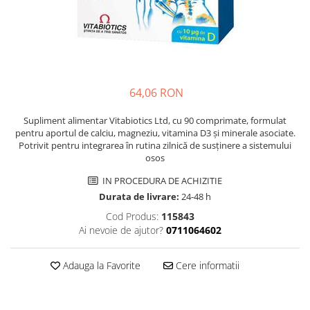
Multivitamine
Ingrijire par
Omega 3
Balsam masca si tratament
Par si unghii
Produse cu SPF Pentru Fata
Probiotice si prebiotice
Repelenti insecte
Prostata
64,06 RON
Sanatate urinara
Supliment alimentar Vitabiotics Ltd, cu 90 comprimate, formulat
Sistemul respirator
pentru aportul de calciu, magneziu, vitamina D3 și minerale asociate.
Potrivit pentru integrarea în rutina zilnică de susținere a sistemului
Slabire si control greutate
osos
Somn stres si anxietate
IN PROCEDURA DE ACHIZITIE
Supliment Calciu
Durata de livrare:
24-48 h
Supliment Complexe
Cod Produs:
115843
Ai nevoie de ajutor?
0711064602
Supliment Fier
Supliment Magneziu
Adauga la Favorite
Cere informatii
Supliment Vitamina B
Supliment Vitamina C