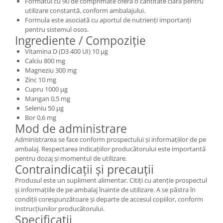
Formatul cu 90 de comprimate oferă o cantitate clară pentru
utilizare constantă, conform ambalajului.
Formula este asociată cu aportul de nutrienți importanți
pentru sistemul osos.
Ingrediente / Compoziție
Vitamina D (D3 400 UI) 10 µg
Calciu 800 mg
Magneziu 300 mg
Zinc 10 mg
Cupru 1000 µg
Mangan 0,5 mg
Seleniu 50 µg
Bor 0,6 mg
Mod de administrare
Administrarea se face conform prospectului și informațiilor de pe
ambalaj. Respectarea indicațiilor producătorului este importantă
pentru dozaj și momentul de utilizare.
Contraindicații și precauții
Produsul este un supliment alimentar. Citiți cu atenție prospectul
și informațiile de pe ambalaj înainte de utilizare. A se păstra în
condiții corespunzătoare și departe de accesul copiilor, conform
instrucțiunilor producătorului.
Specificații