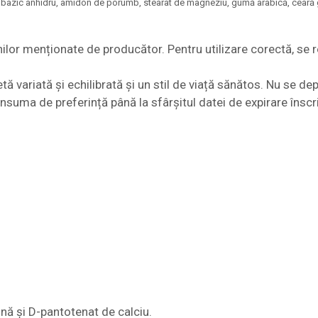
u dibazic anhidru, amidon de porumb, stearat de magneziu, gumă arabică, ceară 
ilor menționate de producător. Pentru utilizare corectă, se
etă variată și echilibrată și un stil de viață sănătos. Nu se
nsuma de preferință până la sfârșitul datei de expirare înscr
cină și D-pantotenat de calciu.