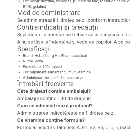
Excipienți: dextrină, zaharoză, pulbere de talc, fosfat de calci
E110, gelatină
Mod de administrare
Se administrează 1 drajeu pe zi, conform instrucțiun
Contraindicații și precauții
Suplimentul alimentar nu trebuie să înlocuiască o di
A nu se lăsa la îndemâna și vederea copiilor. A se co
Specificații
Brand: Hebei Long Hai Pharmaceutical
Nume: 9Vita
Prezentare: 100 drajeuri
Tip: supliment alimentar cu multivitamine
Administrare indicată: 1 drajeu pe zi
Întrebări frecvente
Câte drajeuri conține ambalajul?
Ambalajul conține 100 de drajeuri.
Cum se administrează produsul?
Administrarea indicată este de 1 drajeu pe zi.
Ce vitamine conține formula?
Formula include vitaminele A, B1, B2, B6, C, D, E, nia