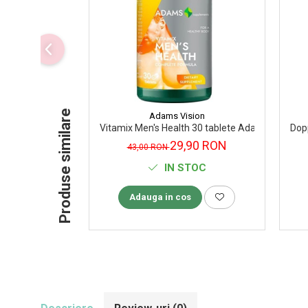
Supliment Vitamina D3
Supliment Vitamina E
Supliment Zinc
Tincturi si Gemoderivate
Tuse gat si respiratie
Produse similare
Adams Vision
Vitamine si minerale
Vitamix Men's Health 30 tablete Adams Vision
Dop
29,90 RON
43,00 RON
IN STOC
Adauga in cos