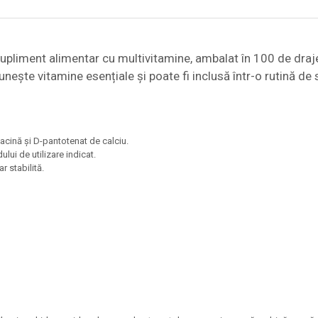
pliment alimentar cu multivitamine, ambalat în 100 de drajeu
ește vitamine esențiale și poate fi inclusă într-o rutină de 
iacină și D-pantotenat de calciu.
lui de utilizare indicat.
r stabilită.