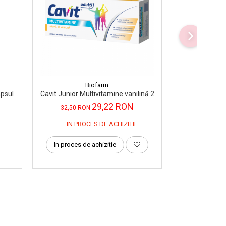
Biofarm
apsule, Pharm A-Z
Cavit Junior Multivitamine vanilină 20 tablete masticabile
Cavit Adulti M
29,22 RON
30
32,50 RON
IN PROCES DE ACHIZITIE
In proces de achizitie
Adauga