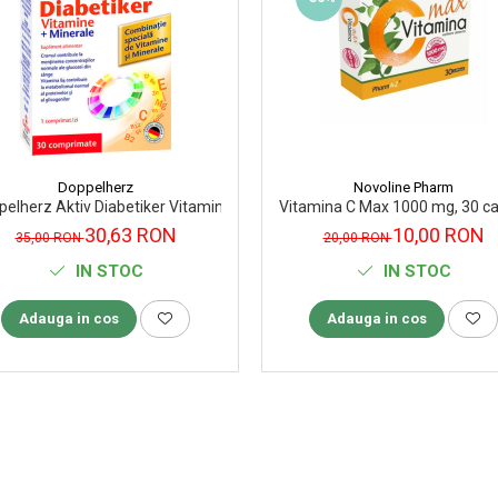
Doppelherz
Novoline Pharm
pelherz Aktiv Diabetiker Vitamine+Minerale 30 comprimate
Vitamina C Max 1000 mg, 30 c
30,63 RON
10,00 RON
35,00 RON
20,00 RON
IN STOC
IN STOC
Adauga in cos
Adauga in cos