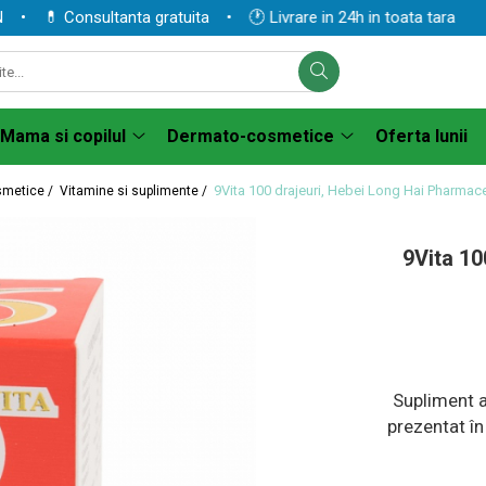
 💊 Consultanta gratuita • 🕐 Livrare in 24h in toata tara
Mama si copilul
Dermato-cosmetice
Oferta lunii
9Vita 100 drajeuri, Hebei Long Hai Pharmace
smetice /
Vitamine si suplimente /
9Vita 10
Supliment a
prezentat în