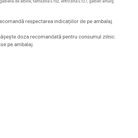
galbenă de albine, tartrazină E102, eritrozină E127, galben amurg
 recomandă respectarea indicațiilor de pe ambalaj.
 depășește doza recomandată pentru consumul zilnic.
ise pe ambalaj.