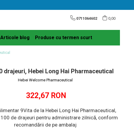
0711064602
0,00
Articole blog
Produse cu termen scurt
utical
0 drajeuri, Hebei Long Hai Pharmaceutical
Hebei Welcome Pharmaceutical
322,67 RON
limentar 9Vita de la Hebei Long Hai Pharmaceutical,
 100 de drajeuri pentru administrare zilnică, conform
recomandării de pe ambalaj