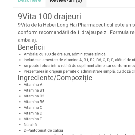
Descriere
Review-uri
(0)
9Vita 100 drajeuri
9Vita de la Hebei Long Hai Pharmaceutical este un su
conform recomandării de 1 drajeu pe zi. Formula reun
ambalaj.
Beneficii
Ambalaj cu 100 de drajeuri, administrare zilnică.
Include un amestec de vitamine A, B1, B2, B6, C, D, E, alături de n
se poate folosi într-o rutină de supliment alimentar conform modu
Prezentarea în drajeuri permite o administrare simplă, cu doză cla
Ingrediente/Compoziție
Vitamina A
Vitamina B1
Vitamina B2
Vitamina B6
Vitamina C
Vitamina D
Vitamina E
Niacină
D-Pantotenat de calciu