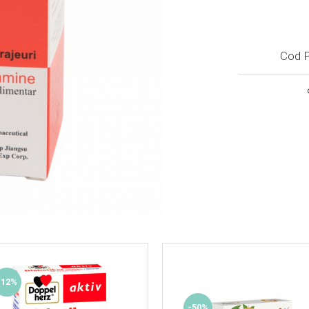
Cod P
-12%
-50%