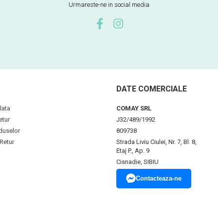
Urmareste-ne in social media
DATE COMERCIALE
lata
COMAY SRL
etur
J32/489/1992
duselor
809738
Retur
Strada Liviu Ciulei, Nr. 7, Bl. 8,
Etaj P., Ap. 9
Cisnadie, SIBIU
Contacteaza-ne