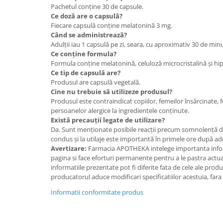
Pachetul conține 30 de capsule.
Ce doză are o capsulă?
Fiecare capsulă conține melatonină 3 mg.
Când se administrează?
Adulții iau 1 capsulă pe zi, seara, cu aproximativ 30 de min
Ce conține formula?
Formula conține melatonină, celuloză microcristalină și h
Ce tip de capsulă are?
Produsul are capsulă vegetală.
Cine nu trebuie să utilizeze produsul?
Produsul este contraindicat copiilor, femeilor însărcinate, 
persoanelor alergice la ingredientele conținute.
Există precauții legate de utilizare?
Da. Sunt menționate posibile reacții precum somnolență diu
condus și la utilaje este importantă în primele ore după ad
Avertizare:
Farmacia APOTHEKA intelege importanta infor
pagina si face eforturi permanente pentru a le pastra actual
informatiile prezentate pot fi diferite fata de cele ale prod
producatorul aduce modificari specificatiilor acestuia, fara
Informatii conformitate produs