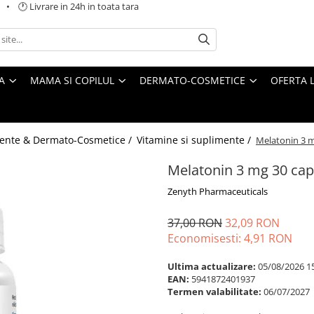
 🕐 Livrare in 24h in toata tara
A
MAMA SI COPILUL
DERMATO-COSMETICE
OFERTA L
ente & Dermato-Cosmetice /
Vitamine si suplimente /
Melatonin 3 m
Melatonin 3 mg 30 cap
Zenyth Pharmaceuticals
37,00 RON
32,09 RON
Economisesti:
4,91
RON
Ultima actualizare:
05/08/2026 1
EAN:
5941872401937
Termen valabilitate:
06/07/2027