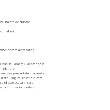
ute înainte de culcare.
ipromeloză.
femeilor care alăptează și
rnă sau amețeli, iar atenția la
ministrare.
matiilor prezentate in aceasta
izate. Singura situatie in care
usului este aceea in care
 a ne informa in prealabil.