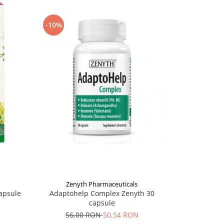
-10%
-17%
Zenyth Pharmaceuticals
Zeny
Adaptohelp Complex Zenyth 30
Gaba 750 
capsule
capsule
55,
56,00 RON
50,54 RON