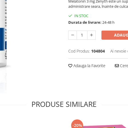
Melatonin 3 mg Zenyth este un supl
administrare seara, înainte de culc
IN STOC
Durata de livrare:
24-48 h
ADAUG
Cod Produs:
104804
Ai nevoie 
Adauga la Favorite
Cere 
PRODUSE SIMILARE
-20%