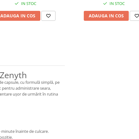
IN STOC
IN STOC
ADAUGA IN COS
ADAUGA IN COS
 Zenyth
e capsule, cu formulă simplă, pe
t pentru administrare seara,
entare ușor de urmărit în rutina
 minute înainte de culcare.
oziție.