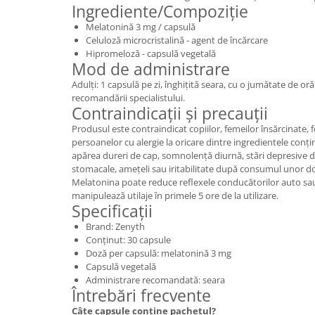
Ingrediente/Compoziție
Melatonină 3 mg / capsulă
Celuloză microcristalină - agent de încărcare
Hipromeloză - capsulă vegetală
Mod de administrare
Adulți: 1 capsulă pe zi, înghițită seara, cu o jumătate de o
recomandării specialistului.
Contraindicații și precauții
Produsul este contraindicat copiilor, femeilor însărcinate, 
persoanelor cu alergie la oricare dintre ingredientele conț
apărea dureri de cap, somnolență diurnă, stări depresive 
stomacale, amețeli sau iritabilitate după consumul unor d
Melatonina poate reduce reflexele conducătorilor auto sau
manipulează utilaje în primele 5 ore de la utilizare.
Specificații
Brand: Zenyth
Conținut: 30 capsule
Doză per capsulă: melatonină 3 mg
Capsulă vegetală
Administrare recomandată: seara
Întrebări frecvente
Câte capsule conține pachetul?