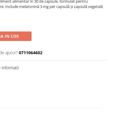
iment alimentar în 30 de capsule, formulat pentru
are. Include melatonină 3 mg per capsulă și capsulă vegetală
A IN COS
de ajutor?
0711064602
informatii