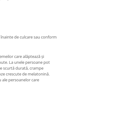
ră înainte de culcare sau conform
femeilor care alăptează și
inute. La unele persoane pot
de scurtă durată, crampe
oze crescute de melatonină.
 ale persoanelor care