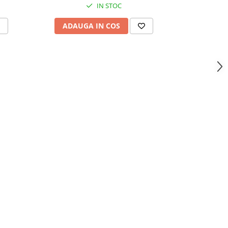
IN STOC
ADAUGA IN COS
ADAU