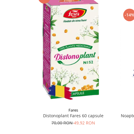
Supliment Vitamina D3
Supliment Vitamina E
-14
Supliment Zinc
Tincturi si Gemoderivate
Tuse gat si respiratie
Vitamine si minerale
Fares
Distonoplant Fares 60 capsule
Noapte
70,00 RON
49,92 RON