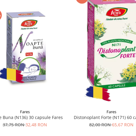
%
Fares
Fares
 Buna (N136) 30 capsule Fares
Distonoplant Forte (N171) 60 
37,75 RON
32,48 RON
82,00 RON
65,67 RON