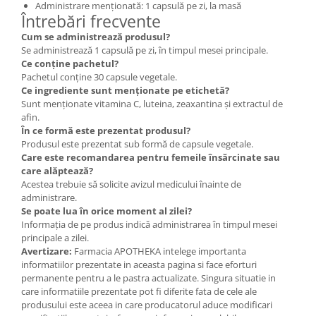
Administrare menționată: 1 capsulă pe zi, la masă
Întrebări frecvente
Cum se administrează produsul?
Se administrează 1 capsulă pe zi, în timpul mesei principale.
Ce conține pachetul?
Pachetul conține 30 capsule vegetale.
Ce ingrediente sunt menționate pe etichetă?
Sunt menționate vitamina C, luteina, zeaxantina și extractul de
afin.
În ce formă este prezentat produsul?
Produsul este prezentat sub formă de capsule vegetale.
Care este recomandarea pentru femeile însărcinate sau
care alăptează?
Acestea trebuie să solicite avizul medicului înainte de
administrare.
Se poate lua în orice moment al zilei?
Informația de pe produs indică administrarea în timpul mesei
principale a zilei.
Avertizare:
Farmacia APOTHEKA intelege importanta
informatiilor prezentate in aceasta pagina si face eforturi
permanente pentru a le pastra actualizate. Singura situatie in
care informatiile prezentate pot fi diferite fata de cele ale
produsului este aceea in care producatorul aduce modificari