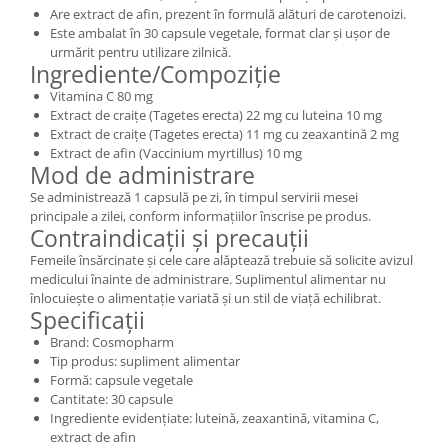
Are extract de afin, prezent în formulă alături de carotenoizi.
Este ambalat în 30 capsule vegetale, format clar și ușor de
urmărit pentru utilizare zilnică.
Ingrediente/Compoziție
Vitamina C 80 mg
Extract de craițe (Tagetes erecta) 22 mg cu luteina 10 mg
Extract de craițe (Tagetes erecta) 11 mg cu zeaxantină 2 mg
Extract de afin (Vaccinium myrtillus) 10 mg
Mod de administrare
Se administrează 1 capsulă pe zi, în timpul servirii mesei
principale a zilei, conform informațiilor înscrise pe produs.
Contraindicații și precauții
Femeile însărcinate și cele care alăptează trebuie să solicite avizul
medicului înainte de administrare. Suplimentul alimentar nu
înlocuiește o alimentație variată și un stil de viață echilibrat.
Specificații
Brand: Cosmopharm
Tip produs: supliment alimentar
Formă: capsule vegetale
Cantitate: 30 capsule
Ingrediente evidențiate: luteină, zeaxantină, vitamina C,
extract de afin