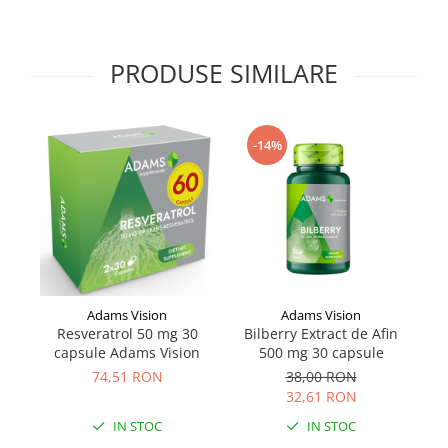
Supliment Vitamina D3
Supliment Vitamina E
PRODUSE SIMILARE
Supliment Zinc
Tincturi si Gemoderivate
Tuse gat si respiratie
-14%
Vitamine si minerale
Adams Vision
Adams Vision
Resveratrol 50 mg 30
Bilberry Extract de Afin
Bi
capsule Adams Vision
500 mg 30 capsule
74,51 RON
38,00 RON
32,61 RON
IN STOC
IN STOC