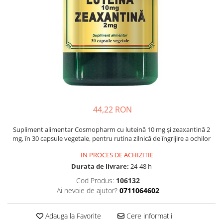
Multivitamine
Ingrijire par
Omega 3
Balsam masca si tratament
Par si unghii
Produse cu SPF Pentru Fata
Probiotice si prebiotice
Repelenti insecte
Prostata
Sanatate urinara
Sistemul respirator
Slabire si control greutate
44,22 RON
Somn stres si anxietate
Supliment alimentar Cosmopharm cu luteină 10 mg și zeaxantină 2
mg, în 30 capsule vegetale, pentru rutina zilnică de îngrijire a ochilor
Supliment Calciu
Supliment Complexe
IN PROCES DE ACHIZITIE
Durata de livrare:
24-48 h
Supliment Fier
Cod Produs:
106132
Supliment Magneziu
Ai nevoie de ajutor?
0711064602
Supliment Vitamina B
Adauga la Favorite
Cere informatii
Supliment Vitamina C