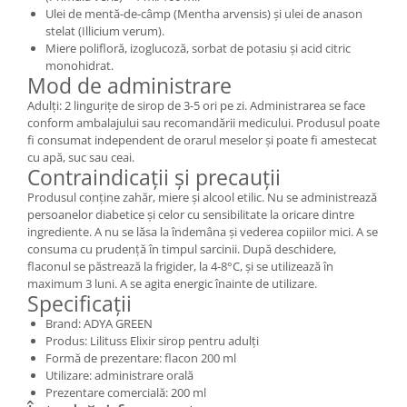
Ulei de mentă-de-câmp (Mentha arvensis) și ulei de anason
stelat (Illicium verum).
Miere polifloră, izoglucoză, sorbat de potasiu și acid citric
monohidrat.
Mod de administrare
Adulți: 2 lingurițe de sirop de 3-5 ori pe zi. Administrarea se face
conform ambalajului sau recomandării medicului. Produsul poate
fi consumat independent de orarul meselor și poate fi amestecat
cu apă, suc sau ceai.
Contraindicații și precauții
Produsul conține zahăr, miere și alcool etilic. Nu se administrează
persoanelor diabetice și celor cu sensibilitate la oricare dintre
ingrediente. A nu se lăsa la îndemâna și vederea copiilor mici. A se
consuma cu prudență în timpul sarcinii. După deschidere,
flaconul se păstrează la frigider, la 4-8°C, și se utilizează în
maximum 3 luni. A se agita energic înainte de utilizare.
Specificații
Brand: ADYA GREEN
Produs: Lilituss Elixir sirop pentru adulți
Formă de prezentare: flacon 200 ml
Utilizare: administrare orală
Prezentare comercială: 200 ml