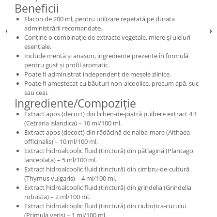
Beneficii
Flacon de 200 ml, pentru utilizare repetată pe durata
administrării recomandate.
Conține o combinație de extracte vegetale, miere și uleiuri
esențiale.
Include mentă și anason, ingrediente prezente în formulă
pentru gust și profil aromatic.
Poate fi administrat independent de mesele zilnice.
Poate fi amestecat cu băuturi non-alcoolice, precum apă, suc
sau ceai.
Ingrediente/Compoziție
Extract apos (decoct) din lichen-de-piatră pulbere extract 4:1
(Cetraria islandica) – 10 ml/100 ml.
Extract apos (decoct) din rădăcină de nalba-mare (Althaea
officinalis) – 10 ml/100 ml.
Extract hidroalcoolic fluid (tinctură) din pătlagină (Plantago
lanceolata) – 5 ml/100 ml.
Extract hidroalcoolic fluid (tinctură) din cimbru-de-cultură
(Thymus vulgaris) – 4 ml/100 ml.
Extract hidroalcoolic fluid (tinctură) din grindelia (Grindelia
robusta) – 2 ml/100 ml.
Extract hidroalcoolic fluid (tinctură) din ciuboțica-cucului
(Primula veris) – 1 ml/100 ml.