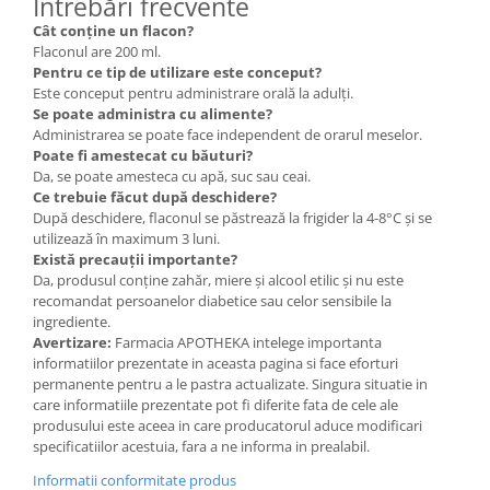
Întrebări frecvente
Cât conține un flacon?
Flaconul are 200 ml.
Pentru ce tip de utilizare este conceput?
Este conceput pentru administrare orală la adulți.
Se poate administra cu alimente?
Administrarea se poate face independent de orarul meselor.
Poate fi amestecat cu băuturi?
Da, se poate amesteca cu apă, suc sau ceai.
Ce trebuie făcut după deschidere?
După deschidere, flaconul se păstrează la frigider la 4-8°C și se
utilizează în maximum 3 luni.
Există precauții importante?
Da, produsul conține zahăr, miere și alcool etilic și nu este
recomandat persoanelor diabetice sau celor sensibile la
ingrediente.
Avertizare:
Farmacia APOTHEKA intelege importanta
informatiilor prezentate in aceasta pagina si face eforturi
permanente pentru a le pastra actualizate. Singura situatie in
care informatiile prezentate pot fi diferite fata de cele ale
produsului este aceea in care producatorul aduce modificari
specificatiilor acestuia, fara a ne informa in prealabil.
Informatii conformitate produs