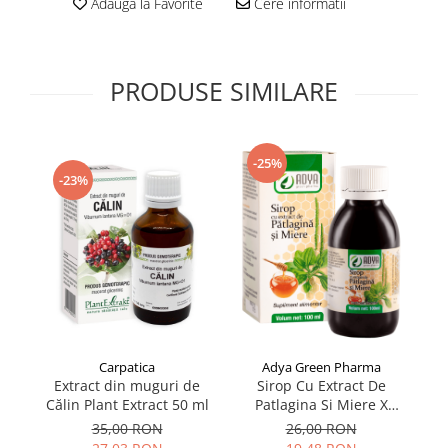
Adauga la Favorite
Cere informatii
Supliment Vitamina D3
Supliment Vitamina E
Supliment Zinc
PRODUSE SIMILARE
Tincturi si Gemoderivate
Tuse gat si respiratie
-25%
Vitamine si minerale
-23%
Carpatica
Adya Green Pharma
Extract din muguri de
L
Sirop Cu Extract De
Călin Plant Extract 50 ml
Patlagina Si Miere X
100Ml
35,00 RON
26,00 RON