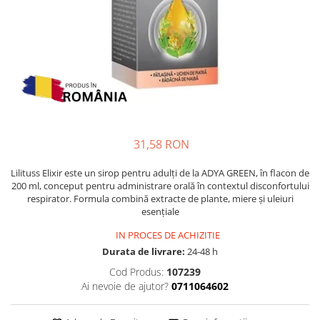
Multivitamine
Ingrijire par
Omega 3
Balsam masca si tratament
Par si unghii
Produse cu SPF Pentru Fata
Probiotice si prebiotice
Repelenti insecte
Prostata
Sanatate urinara
Sistemul respirator
31,58 RON
Slabire si control greutate
Lilituss Elixir este un sirop pentru adulți de la ADYA GREEN, în flacon de
Somn stres si anxietate
200 ml, conceput pentru administrare orală în contextul disconfortului
respirator. Formula combină extracte de plante, miere și uleiuri
Supliment Calciu
esențiale
Supliment Complexe
IN PROCES DE ACHIZITIE
Supliment Fier
Durata de livrare:
24-48 h
Supliment Magneziu
Cod Produs:
107239
Ai nevoie de ajutor?
0711064602
Supliment Vitamina B
Supliment Vitamina C