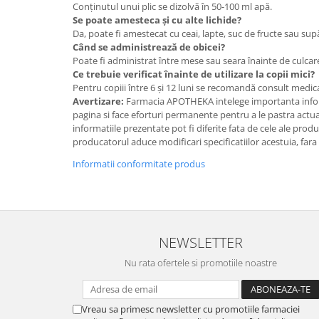
Conținutul unui plic se dizolvă în 50-100 ml apă.
Se poate amesteca și cu alte lichide?
Da, poate fi amestecat cu ceai, lapte, suc de fructe sau sup
Când se administrează de obicei?
Poate fi administrat între mese sau seara înainte de culcare
Ce trebuie verificat înainte de utilizare la copii mici?
Pentru copiii între 6 și 12 luni se recomandă consult medical
Avertizare:
Farmacia APOTHEKA intelege importanta infor
pagina si face eforturi permanente pentru a le pastra actual
informatiile prezentate pot fi diferite fata de cele ale prod
producatorul aduce modificari specificatiilor acestuia, fara
Informatii conformitate produs
NEWSLETTER
Nu rata ofertele si promotiile noastre
Vreau sa primesc newsletter cu promotiile farmaciei