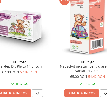
-16%
Dr. Phyto
Dr. Phyto
iardep Dr. Phyto 14 plicuri
Nausolvit picături pentru gre
vărsături 20 ml
62,00 RON
57,87 RON
65,00 RON
54,42 RON
IN STOC
IN STOC
ADAUGA IN COS
ADAUGA IN COS