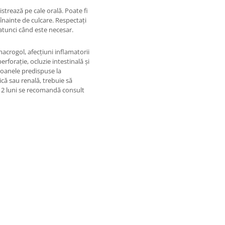
strează pe cale orală. Poate fi
înainte de culcare. Respectați
 atunci când este necesar.
macrogol, afecțiuni inflamatorii
rforație, ocluzie intestinală și
oanele predispuse la
tică sau renală, trebuie să
i 12 luni se recomandă consult