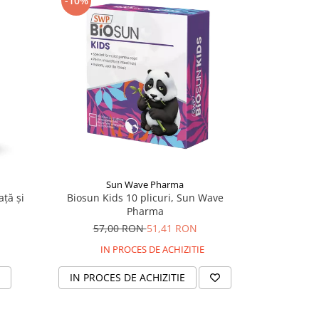
-10%
Sun Wave Pharma
C
ață și
Biosun Kids 10 plicuri, Sun Wave
Casen Fibra
Pharma
57,00 RON
51,41 RON
IN PROCES DE ACHIZITIE
IN PROCES DE ACHIZITIE
ADAU