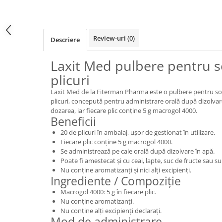
Review-uri
(0)
Descriere
Laxit Med pulbere pentru so
plicuri
Laxit Med de la Fiterman Pharma este o pulbere pentru sol
plicuri, concepută pentru administrare orală după dizolvare
dozarea, iar fiecare plic conține 5 g macrogol 4000.
Beneficii
20 de plicuri în ambalaj, ușor de gestionat în utilizare.
Fiecare plic conține 5 g macrogol 4000.
Se administrează pe cale orală după dizolvare în apă.
Poate fi amestecat și cu ceai, lapte, suc de fructe sau s
Nu conține aromatizanți și nici alți excipienți.
Ingrediente / Compoziție
Macrogol 4000: 5 g în fiecare plic.
Nu conține aromatizanți.
Nu conține alți excipienți declarați.
Mod de administrare