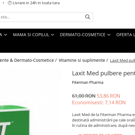
 🕐 Livrare in 24h in toata tara
A
MAMA SI COPILUL
DERMATO-COSMETICE
OFERTA L
ente & Dermato-Cosmetice /
Vitamine si suplimente /
Laxit Med pulb
Laxit Med pulbere pentr
Fiterman Pharma
61,00 RON
53,86 RON
Economisesti:
7,14
RON
Laxit Med de la Fiterman Pharma est
destinată administrării pe cale ora
în rutina de administrare, după nev