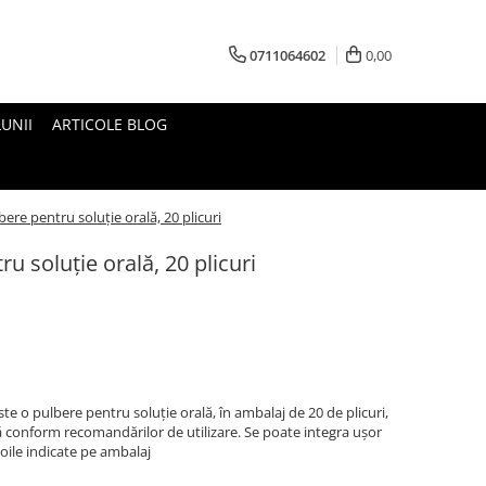
0711064602
0,00
UNII
ARTICOLE BLOG
ere pentru soluție orală, 20 plicuri
u soluție orală, 20 plicuri
e o pulbere pentru soluție orală, în ambalaj de 20 de plicuri,
lă conform recomandărilor de utilizare. Se poate integra ușor
oile indicate pe ambalaj