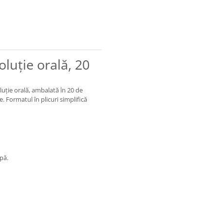
luție orală, 20
uție orală, ambalată în 20 de
. Formatul în plicuri simplifică
upă.