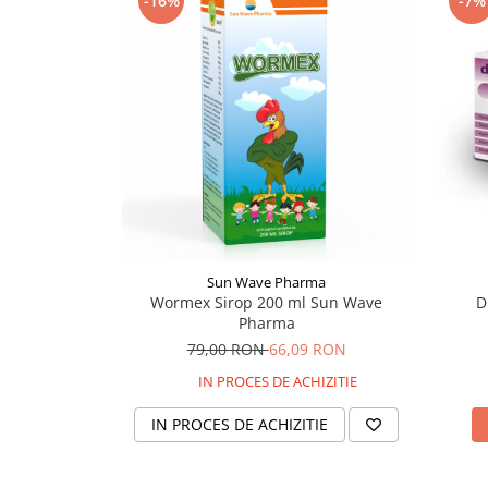
-16%
-7%
Supliment Vitamina D3
Supliment Vitamina E
Supliment Zinc
Tincturi si Gemoderivate
Tuse gat si respiratie
Vitamine si minerale
Sun Wave Pharma
Wormex Sirop 200 ml Sun Wave
D
Pharma
79,00 RON
66,09 RON
IN PROCES DE ACHIZITIE
IN PROCES DE ACHIZITIE