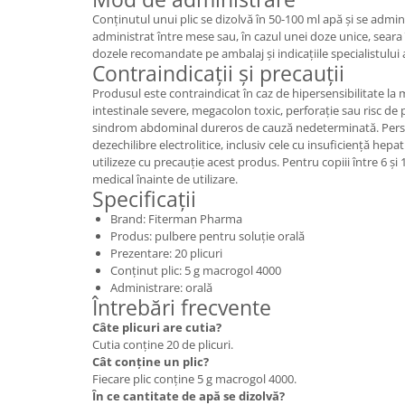
Conținutul unui plic se dizolvă în 50-100 ml apă și se admini
administrat între mese sau, în cazul unei doze unice, seara 
dozele recomandate pe ambalaj și indicațiile specialistului
Contraindicații și precauții
Produsul este contraindicat în caz de hipersensibilitate la 
intestinale severe, megacolon toxic, perforație sau risc de pe
sindrom abdominal dureros de cauză nedeterminată. Pers
dezechilibre electrolitice, inclusiv cele cu insuficiență hepa
utilizeze cu precauție acest produs. Pentru copiii între 6 ș
medical înainte de utilizare.
Specificații
Brand: Fiterman Pharma
Produs: pulbere pentru soluție orală
Prezentare: 20 plicuri
Conținut plic: 5 g macrogol 4000
Administrare: orală
Întrebări frecvente
Câte plicuri are cutia?
Cutia conține 20 de plicuri.
Cât conține un plic?
Fiecare plic conține 5 g macrogol 4000.
În ce cantitate de apă se dizolvă?