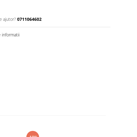
e ajutor?
0711064602
informatii