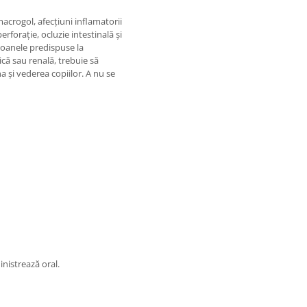
macrogol, afecțiuni inflamatorii
rforație, ocluzie intestinală și
oanele predispuse la
tică sau renală, trebuie să
a și vederea copiilor. A nu se
inistrează oral.