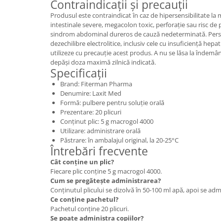
Contraindicații și precauții
Produsul este contraindicat în caz de hipersensibilitate la 
intestinale severe, megacolon toxic, perforație sau risc de pe
sindrom abdominal dureros de cauză nedeterminată. Pers
dezechilibre electrolitice, inclusiv cele cu insuficiență hepa
utilizeze cu precauție acest produs. A nu se lăsa la îndemân
depăși doza maximă zilnică indicată.
Specificații
Brand: Fiterman Pharma
Denumire: Laxit Med
Formă: pulbere pentru soluție orală
Prezentare: 20 plicuri
Conținut plic: 5 g macrogol 4000
Utilizare: administrare orală
Păstrare: în ambalajul original, la 20-25°C
Întrebări frecvente
Cât conține un plic?
Fiecare plic conține 5 g macrogol 4000.
Cum se pregătește administrarea?
Conținutul plicului se dizolvă în 50-100 ml apă, apoi se adm
Ce conține pachetul?
Pachetul conține 20 plicuri.
Se poate administra copiilor?