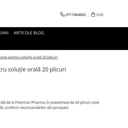
0711064602
0,00
UNII
ARTICOLE BLOG
ere pentru soluție orală 20 plicuri
u soluție orală 20 plicuri
ală de la Fiterman Pharma, în prezentare de 20 plicuri, este
lă, conform recomandărilor din prospect