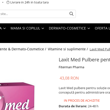
 🕐 Livrare in 24h in toata tara
A
MAMA SI COPILUL
DERMATO-COSMETICE
OFERTA L
ente & Dermato-Cosmetice /
Vitamine si suplimente /
Laxit Med Pulb
Laxit Med Pulbere pentr
Fiterman Pharma
43,08 RON
Laxit Med pulbere pentru soluție or
concepută pentru administrare ora
IN PROCES DE ACHIZITIE
Durata de livrare:
24-48 h