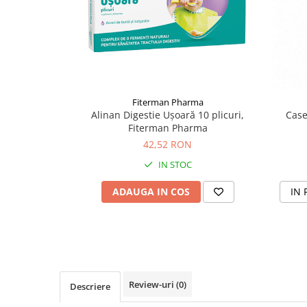
Supliment Vitamina D3
Supliment Vitamina E
Supliment Zinc
Tincturi si Gemoderivate
Tuse gat si respiratie
Fiterman Pharma
Alinan Digestie Ușoară 10 plicuri,
Case
Vitamine si minerale
Fiterman Pharma
42,52 RON
IN STOC
ADAUGA IN COS
IN 
Review-uri
(0)
Descriere