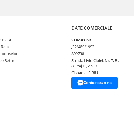
DATE COMERCIALE
 Plata
COMAY SRL
e Retur
J32/489/1992
Produselor
809738
de Retur
Strada Liviu Ciulei, Nr. 7, Bl.
8, Etaj P., Ap. 9
Cisnadie, SIBIU
Contacteaza-ne