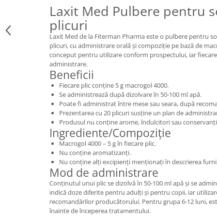
Laxit Med Pulbere pentru so
plicuri
Laxit Med de la Fiterman Pharma este o pulbere pentru sol
plicuri, cu administrare orală și compoziție pe bază de ma
conceput pentru utilizare conform prospectului, iar fiecare 
administrare.
Beneficii
Fiecare plic conține 5 g macrogol 4000.
Se administrează după dizolvare în 50-100 ml apă.
Poate fi administrat între mese sau seara, după recom
Prezentarea cu 20 plicuri susține un plan de administrar
Produsul nu conține arome, îndulcitori sau conservanți
Ingrediente/Compoziție
Macrogol 4000 – 5 g în fiecare plic.
Nu conține aromatizanți.
Nu conține alți excipienți menționați în descrierea furni
Mod de administrare
Conținutul unui plic se dizolvă în 50-100 ml apă și se admin
indică doze diferite pentru adulți și pentru copii, iar utili
recomandărilor producătorului. Pentru grupa 6-12 luni, es
înainte de începerea tratamentului.