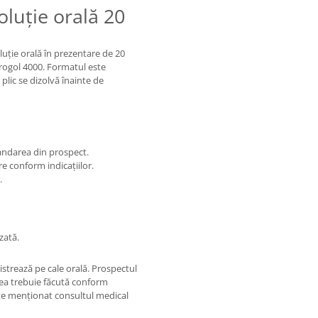
luție orală 20
uție orală în prezentare de 20
crogol 4000. Formatul este
plic se dizolvă înainte de
andarea din prospect.
e conform indicațiilor.
.
zată.
istrează pe cale orală. Prospectul
zarea trebuie făcută conform
te menționat consultul medical