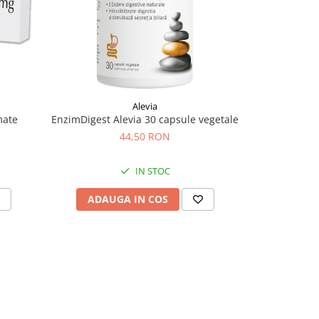
-15%
Alevia
mate
EnzimDigest Alevia 30 capsule vegetale
Kebene An
44,50 RON
56,
IN STOC
ADAUGA IN COS
ADAU