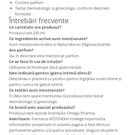
Conține parfum
Testat dermatologic și ginecologic, conform descrierii
furnizate
Întrebări frecvente
Ce cantitate are produsul?
Produsul are 250 ml.
Ce ingrediente active sunt menționate?
Sunt menționate inulina și Alpha-Glucan Oligosaccharide.
Are parfum?
Da, în descriere este menționat parfum.
Ce se face în caz de iritație?
Utilizarea se întrerupe dacă apare iritație.
Este indicată pentru igiena intimă zilnică?
Descrierea o prezintă ca produs pentru îngrijirea zonei intime și
pentru rutina de igienă intimă.
Ce testări sunt menționate?
În descriere apare mențiunea că produsul este testat
dermatologic și ginecologic.
Ce brand este asociat produsului?
Produsul este asociat brandului Omega Pharma.
Avertizare:
Farmacia APOTHEKA intelege importanta
informatiilor prezentate in aceasta pagina si face eforturi
permanente pentru a le pastra actualizate. Singura situatie in