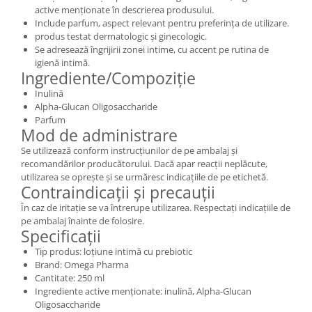
active menționate în descrierea produsului.
Include parfum, aspect relevant pentru preferința de utilizare.
produs testat dermatologic și ginecologic.
Se adresează îngrijirii zonei intime, cu accent pe rutina de
igienă intimă.
Ingrediente/Compoziție
Inulină
Alpha-Glucan Oligosaccharide
Parfum
Mod de administrare
Se utilizează conform instrucțiunilor de pe ambalaj și
recomandărilor producătorului. Dacă apar reacții neplăcute,
utilizarea se oprește și se urmăresc indicațiile de pe etichetă.
Contraindicații și precauții
În caz de iritație se va întrerupe utilizarea. Respectați indicațiile de
pe ambalaj înainte de folosire.
Specificații
Tip produs: loțiune intimă cu prebiotic
Brand: Omega Pharma
Cantitate: 250 ml
Ingrediente active menționate: inulină, Alpha-Glucan
Oligosaccharide