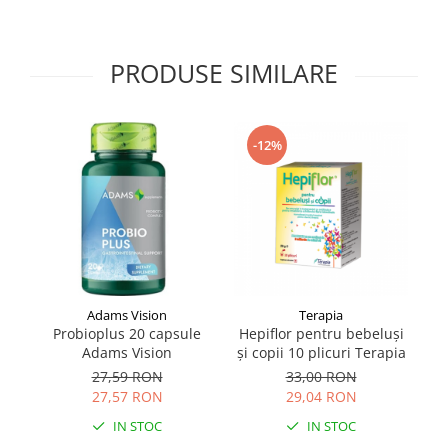
Supliment Vitamina D3
Supliment Vitamina E
PRODUSE SIMILARE
Supliment Zinc
Tincturi si Gemoderivate
Tuse gat si respiratie
-12%
Vitamine si minerale
Adams Vision
Terapia
Probioplus 20 capsule
Hepiflor pentru bebeluși
Adams Vision
și copii 10 plicuri Terapia
27,59 RON
33,00 RON
27,57 RON
29,04 RON
IN STOC
IN STOC