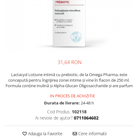
Multivitamine
Ingrijire par
Omega 3
Balsam masca si tratament
Par si unghii
Produse cu SPF Pentru Fata
Probiotice si prebiotice
Repelenti insecte
Prostata
Sanatate urinara
Sistemul respirator
31,64 RON
Slabire si control greutate
Lactacyd Loțiune intimă cu prebiotic, de la Omega Pharma, este
Somn stres si anxietate
concepută pentru îngrijirea zonei intime și vine în flacon de 250 ml.
Formula conține inulină și Alpha-Glucan Oligosaccharide și are parfum
Supliment Calciu
Supliment Complexe
IN PROCES DE ACHIZITIE
Durata de livrare:
24-48 h
Supliment Fier
Cod Produs:
102118
Supliment Magneziu
Ai nevoie de ajutor?
0711064602
Supliment Vitamina B
Adauga la Favorite
Cere informatii
Supliment Vitamina C