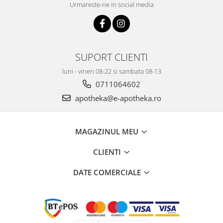
Urmareste-ne in social media
SUPORT CLIENTI
luni - vineri 08-22 si sambata 08-13
0711064602
apotheka@e-apotheka.ro
MAGAZINUL MEU
CLIENTI
DATE COMERCIALE