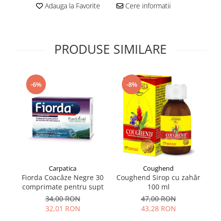
Adauga la Favorite
Cere informatii
Supliment Vitamina D3
Supliment Vitamina E
Supliment Zinc
PRODUSE SIMILARE
Tincturi si Gemoderivate
Tuse gat si respiratie
-6%
-8%
Vitamine si minerale
Carpatica
Coughend
Fiorda Coacăze Negre 30
Coughend Sirop cu zahăr
comprimate pentru supt
100 ml
34,00 RON
47,00 RON
32,01 RON
43,28 RON