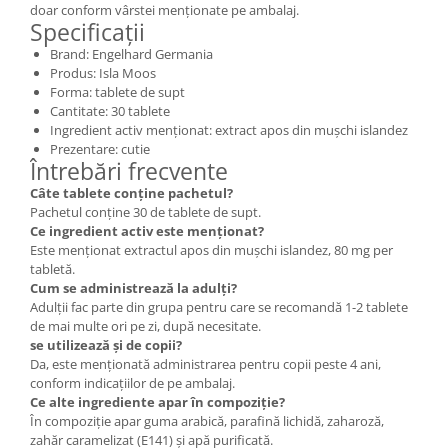
doar conform vârstei menționate pe ambalaj.
Specificații
Brand: Engelhard Germania
Produs: Isla Moos
Forma: tablete de supt
Cantitate: 30 tablete
Ingredient activ menționat: extract apos din mușchi islandez
Prezentare: cutie
Întrebări frecvente
Câte tablete conține pachetul?
Pachetul conține 30 de tablete de supt.
Ce ingredient activ este menționat?
Este menționat extractul apos din mușchi islandez, 80 mg per
tabletă.
Cum se administrează la adulți?
Adulții fac parte din grupa pentru care se recomandă 1-2 tablete
de mai multe ori pe zi, după necesitate.
se utilizează și de copii?
Da, este menționată administrarea pentru copii peste 4 ani,
conform indicațiilor de pe ambalaj.
Ce alte ingrediente apar în compoziție?
În compoziție apar guma arabică, parafină lichidă, zaharoză,
zahăr caramelizat (E141) și apă purificată.