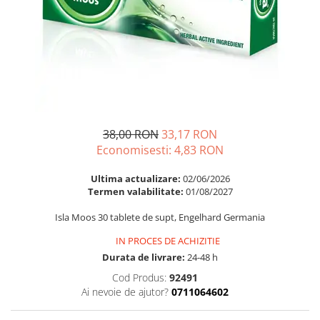
Multivitamine
Ingrijire par
Omega 3
Balsam masca si tratament
Par si unghii
Produse cu SPF Pentru Fata
Probiotice si prebiotice
Repelenti insecte
Prostata
Sanatate urinara
38,00 RON
33,17 RON
Sistemul respirator
Economisesti:
4,83
RON
Slabire si control greutate
Somn stres si anxietate
Ultima actualizare:
02/06/2026
Termen valabilitate:
01/08/2027
Supliment Calciu
Isla Moos 30 tablete de supt, Engelhard Germania
Supliment Complexe
IN PROCES DE ACHIZITIE
Supliment Fier
Durata de livrare:
24-48 h
Supliment Magneziu
Cod Produs:
92491
Supliment Vitamina B
Ai nevoie de ajutor?
0711064602
Supliment Vitamina C