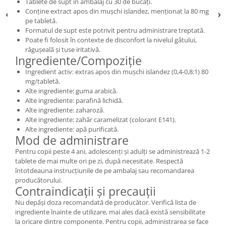
Tablete de supt în ambalaj cu 30 de bucăți.
Conține extract apos din mușchi islandez, menționat la 80 mg
pe tabletă.
Formatul de supt este potrivit pentru administrare treptată.
Poate fi folosit în contexte de disconfort la nivelul gâtului,
răgușeală și tuse iritativă.
Ingrediente/Compoziție
Ingredient activ: extras apos din mușchi islandez (0,4-0,8:1) 80
mg/tabletă.
Alte ingrediente: guma arabică.
Alte ingrediente: parafină lichidă.
Alte ingrediente: zaharoză.
Alte ingrediente: zahăr caramelizat (colorant E141).
Alte ingrediente: apă purificată.
Mod de administrare
Pentru copii peste 4 ani, adolescenți și adulți se administrează 1-2
tablete de mai multe ori pe zi, după necesitate. Respectă
întotdeauna instrucțiunile de pe ambalaj sau recomandarea
producătorului.
Contraindicații și precauții
Nu depăși doza recomandată de producător. Verifică lista de
ingrediente înainte de utilizare, mai ales dacă există sensibilitate
la oricare dintre componente. Pentru copii, administrarea se face