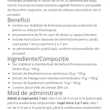
fitoterapic prezentat în flacon de 50 ml, cu administrare după
vârstă. Formula reunește extracte vegetale folosite în perioadele
de disconfort respirator, iar modul de utilizare este indicat clar în
prospect.
Beneficii
conține suc stabilizat de Echinacea purpurea și extracte de
plante cu utilizare fitoterapică;
are prezentare de 50 ml, ușor de dozat cu capacul dozator;
include instrucțiuni separate de administrare pentru adulți,
copii peste 7 ani și copii între 2 și 7 ani;
se administrează în puțină apă, conform recomandărilor din
prospect.
Ingrediente/Compoziție
Suc stabilizat și standardizat de herba Echinacea purpurea
recens 60 g / 100 g;
Extract de Eleutherococcus senticosus 20 g / 100 g;
Extract de Pelargonium sidoides (Umckaloabo) 10 g / 100 g;
Extract de Eupatorium perfoliatum 10 g / 100 g;
Conține alcool etilic de cereale 30% vol.
Mod de administrare
Adulți și copii peste 7 ani:
câte 2 ml, de 3 ori pe zi, în puțină apă,
până la ameliorarea simptomelor.
Copii între 2 și 7 ani:
câte 1
ml, de 3 ori pe zi, în puțină apă, până la ameliorarea simptomelor.