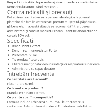
Respectă indicațiile de pe ambalaj și recomandarea medicului sau
farmacistului atunci când este cazul.
Contraindicații și precauții
Pot apărea reacții adverse la persoanele alergice la polenul
plantelor din familia Asteraceae, precum mușețelul, păpădia sau
gălbenelele. În această situație se recomandă întreruperea
administrării și consult medical. Produsul conține alcool etilic de
cereale 30% vol.
Specificații
Brand: Plant Extract
Denumire: Imunorezistan Forte
Prezentare: 50 ml
Tip produs: fitoterapic
Utilizare menționată: debutul infecțiilor respiratorii superioare
Administrare cu capac dozator
Întrebări frecvente
Ce cantitate are flaconul?
Flaconul are 50 ml.
Ce brand are produsul?
Brandul este Plant Extract.
Ce plante apar în compoziție?
Formula include Echinacea purpurea, Eleutherococcus
senticosus, Pelargonium sidoides și Eupatorium perfoliatum.