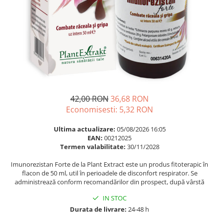
Multivitamine
Ingrijire par
Omega 3
Balsam masca si tratament
Par si unghii
Produse cu SPF Pentru Fata
Probiotice si prebiotice
Repelenti insecte
Prostata
Sanatate urinara
Sistemul respirator
42,00 RON
36,68 RON
Slabire si control greutate
Economisesti:
5,32
RON
Somn stres si anxietate
Ultima actualizare:
05/08/2026 16:05
Supliment Calciu
EAN:
00212025
Termen valabilitate:
30/11/2028
Supliment Complexe
Imunorezistan Forte de la Plant Extract este un produs fitoterapic în
Supliment Fier
flacon de 50 ml, util în perioadele de disconfort respirator. Se
administrează conform recomandărilor din prospect, după vârstă
Supliment Magneziu
Supliment Vitamina B
IN STOC
Durata de livrare:
24-48 h
Supliment Vitamina C