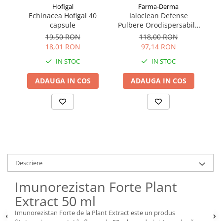
Hofigal
Farma-Derma
Echinacea Hofigal 40
Ialoclean Defense
capsule
Pulbere Orodispersabilă
14 plicuri
19,50 RON
118,00 RON
18,01 RON
97,14 RON
IN STOC
IN STOC
ADAUGA IN COS
ADAUGA IN COS
Descriere
Imunorezistan Forte Plant
Extract 50 ml
Imunorezistan Forte de la Plant Extract este un produs