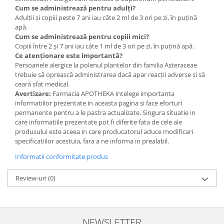
Cum se administrează pentru adulți?
Adulții și copiii peste 7 ani iau câte 2 ml de 3 ori pe zi, în puțină
apă.
Cum se administrează pentru copiii mici?
Copiii între 2 și 7 ani iau câte 1 ml de 3 ori pe zi, în puțină apă.
Ce atenționare este importantă?
Persoanele alergice la polenul plantelor din familia Asteraceae
trebuie să oprească administrarea dacă apar reacții adverse și să
ceară sfat medical.
Avertizare:
Farmacia APOTHEKA intelege importanta
informatiilor prezentate in aceasta pagina si face eforturi
permanente pentru a le pastra actualizate. Singura situatie in
care informatiile prezentate pot fi diferite fata de cele ale
produsului este aceea in care producatorul aduce modificari
specificatiilor acestuia, fara a ne informa in prealabil.
Informatii conformitate produs
Review-uri
(0)
NEWSLETTER