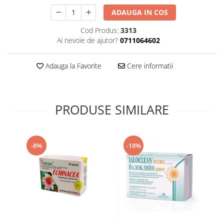
Supliment Vitamina D3
ADAUGA IN COS
Supliment Vitamina E
Cod Produs:
3313
Supliment Zinc
Ai nevoie de ajutor?
0711064602
Tincturi si Gemoderivate
Adauga la Favorite
Cere informatii
Tuse gat si respiratie
Vitamine si minerale
PRODUSE SIMILARE
-8%
-18%