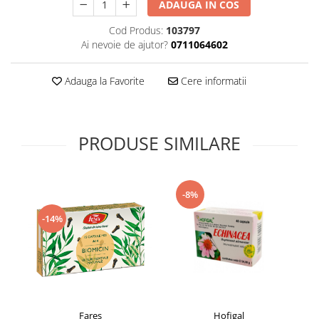
ADAUGA IN COS
Supliment Vitamina D3
Cod Produs:
103797
Supliment Vitamina E
Ai nevoie de ajutor?
0711064602
Supliment Zinc
Tincturi si Gemoderivate
Adauga la Favorite
Cere informatii
Tuse gat si respiratie
Vitamine si minerale
PRODUSE SIMILARE
-8%
-14%
Fares
Hofigal