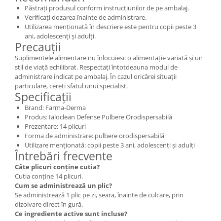
Păstrați produsul conform instrucțiunilor de pe ambalaj.
Verificați dozarea înainte de administrare.
Utilizarea menționată în descriere este pentru copii peste 3
ani, adolescenți și adulți.
Precauții
Suplimentele alimentare nu înlocuiesc o alimentație variată și un
stil de viață echilibrat. Respectați întotdeauna modul de
administrare indicat pe ambalaj. În cazul oricărei situații
particulare, cereți sfatul unui specialist.
Specificații
Brand: Farma-Derma
Produs: Ialoclean Defense Pulbere Orodispersabilă
Prezentare: 14 plicuri
Forma de administrare: pulbere orodispersabilă
Utilizare menționată: copii peste 3 ani, adolescenți și adulți
Întrebări frecvente
Câte plicuri conține cutia?
Cutia conține 14 plicuri.
Cum se administrează un plic?
Se administrează 1 plic pe zi, seara, înainte de culcare, prin
dizolvare direct în gură.
Ce ingrediente active sunt incluse?