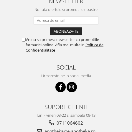
NEWSLETTER
Nu rata ofertele si promotiile noastre
Vreau sa primesc newsletter cu promotiile
farmaciei online. Afla mai multe in
Politica de
Confidentialitate
SOCIAL
Urmareste-ne in social media
SUPORT CLIENTI
luni - vineri 08-22 si sambata 08-13
0711064602
apotheka@e-apotheka.ro