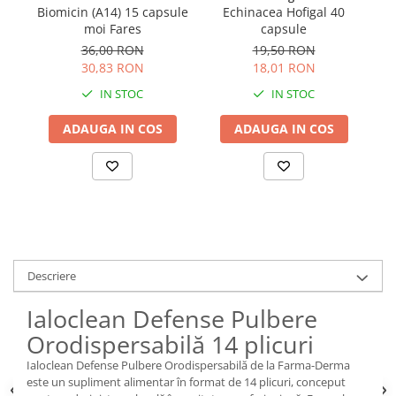
Biomicin (A14) 15 capsule
Echinacea Hofigal 40
Im
moi Fares
capsule
36,00 RON
19,50 RON
30,83 RON
18,01 RON
IN STOC
IN STOC
ADAUGA IN COS
ADAUGA IN COS
Descriere
Ialoclean Defense Pulbere
Orodispersabilă 14 plicuri
Ialoclean Defense Pulbere Orodispersabilă de la Farma-Derma
este un supliment alimentar în format de 14 plicuri, conceput