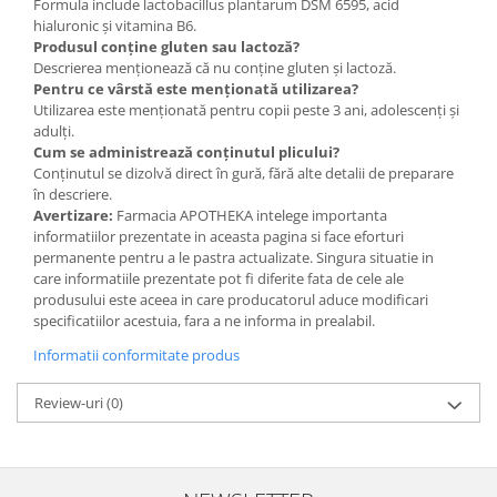
Formula include lactobacillus plantarum DSM 6595, acid
hialuronic și vitamina B6.
Produsul conține gluten sau lactoză?
Descrierea menționează că nu conține gluten și lactoză.
Pentru ce vârstă este menționată utilizarea?
Utilizarea este menționată pentru copii peste 3 ani, adolescenți și
adulți.
Cum se administrează conținutul plicului?
Conținutul se dizolvă direct în gură, fără alte detalii de preparare
în descriere.
Avertizare:
Farmacia APOTHEKA intelege importanta
informatiilor prezentate in aceasta pagina si face eforturi
permanente pentru a le pastra actualizate. Singura situatie in
care informatiile prezentate pot fi diferite fata de cele ale
produsului este aceea in care producatorul aduce modificari
specificatiilor acestuia, fara a ne informa in prealabil.
Informatii conformitate produs
Review-uri
(0)