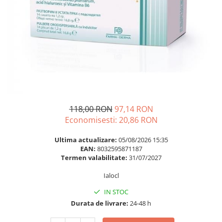
Multivitamine
Ingrijire par
Omega 3
Balsam masca si tratament
Par si unghii
Produse cu SPF Pentru Fata
Probiotice si prebiotice
Repelenti insecte
Prostata
Sanatate urinara
Sistemul respirator
Slabire si control greutate
118,00 RON
97,14 RON
Economisesti:
20,86
RON
Somn stres si anxietate
Supliment Calciu
Ultima actualizare:
05/08/2026 15:35
EAN:
8032595871187
Supliment Complexe
Termen valabilitate:
31/07/2027
Supliment Fier
Ialocl
Supliment Magneziu
IN STOC
Supliment Vitamina B
Durata de livrare:
24-48 h
Supliment Vitamina C