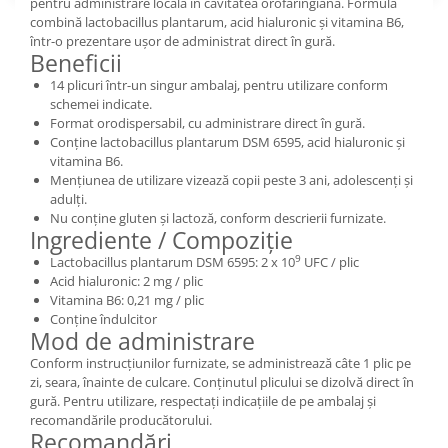
pentru administrare locală în cavitatea orofaringiană. Formula
combină lactobacillus plantarum, acid hialuronic și vitamina B6,
într-o prezentare ușor de administrat direct în gură.
Beneficii
14 plicuri într-un singur ambalaj, pentru utilizare conform
schemei indicate.
Format orodispersabil, cu administrare direct în gură.
Conține lactobacillus plantarum DSM 6595, acid hialuronic și
vitamina B6.
Mențiunea de utilizare vizează copii peste 3 ani, adolescenți și
adulți.
Nu conține gluten și lactoză, conform descrierii furnizate.
Ingrediente / Compoziție
9
Lactobacillus plantarum DSM 6595: 2 x 10
UFC / plic
Acid hialuronic: 2 mg / plic
Vitamina B6: 0,21 mg / plic
Conține îndulcitor
Mod de administrare
Conform instrucțiunilor furnizate, se administrează câte 1 plic pe
zi, seara, înainte de culcare. Conținutul plicului se dizolvă direct în
gură. Pentru utilizare, respectați indicațiile de pe ambalaj și
recomandările producătorului.
Recomandări