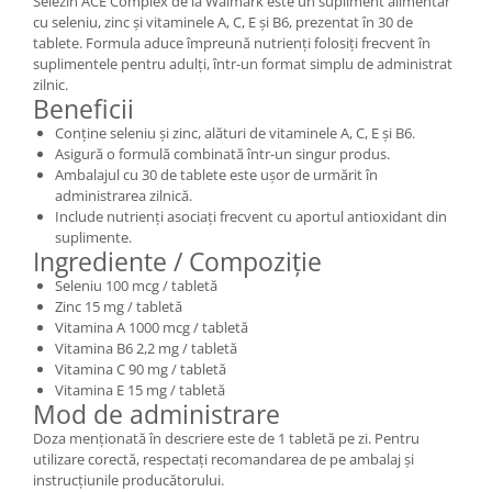
Selezin ACE Complex de la Walmark este un supliment alimentar
cu seleniu, zinc și vitaminele A, C, E și B6, prezentat în 30 de
tablete. Formula aduce împreună nutrienți folosiți frecvent în
suplimentele pentru adulți, într-un format simplu de administrat
zilnic.
Beneficii
Conține seleniu și zinc, alături de vitaminele A, C, E și B6.
Asigură o formulă combinată într-un singur produs.
Ambalajul cu 30 de tablete este ușor de urmărit în
administrarea zilnică.
Include nutrienți asociați frecvent cu aportul antioxidant din
suplimente.
Ingrediente / Compoziție
Seleniu 100 mcg / tabletă
Zinc 15 mg / tabletă
Vitamina A 1000 mcg / tabletă
Vitamina B6 2,2 mg / tabletă
Vitamina C 90 mg / tabletă
Vitamina E 15 mg / tabletă
Mod de administrare
Doza menționată în descriere este de 1 tabletă pe zi. Pentru
utilizare corectă, respectați recomandarea de pe ambalaj și
instrucțiunile producătorului.