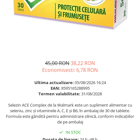
Multivitamine
Ingrijire par
Omega 3
Balsam masca si tratament
Par si unghii
Produse cu SPF Pentru Fata
Probiotice si prebiotice
Repelenti insecte
Prostata
Sanatate urinara
Sistemul respirator
45,00 RON
38,22 RON
Slabire si control greutate
Economisesti:
6,78
RON
Somn stres si anxietate
Ultima actualizare:
05/08/2026 16:24
Supliment Calciu
EAN:
8595165288995
Termen valabilitate:
31/08/2028
Supliment Complexe
Selezin ACE Complex de la Walmark este un supliment alimentar cu
Supliment Fier
seleniu, zinc și vitaminele A, C, E și B6, în ambalaj de 30 de tablete.
Formula este gândită pentru administrare zilnică, conform indicațiilor
Supliment Magneziu
de pe ambalaj
Supliment Vitamina B
IN STOC
Supliment Vitamina C
Durata de livrare:
24 h -48 h