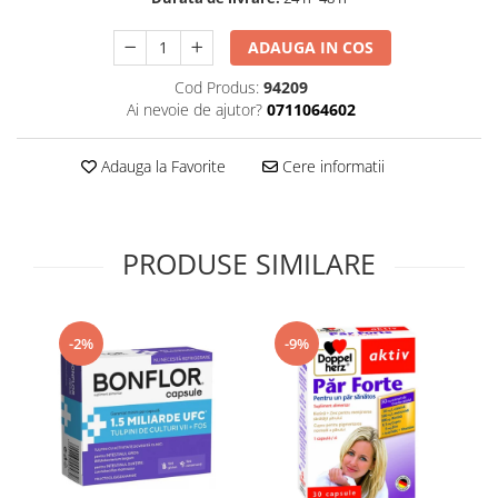
Supliment Vitamina D3
ADAUGA IN COS
Supliment Vitamina E
Cod Produs:
94209
Supliment Zinc
Ai nevoie de ajutor?
0711064602
Tincturi si Gemoderivate
Tuse gat si respiratie
Adauga la Favorite
Cere informatii
Vitamine si minerale
PRODUSE SIMILARE
-2%
-9%