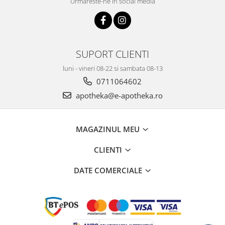
Urmareste-ne in social media
SUPORT CLIENTI
luni - vineri 08-22 si sambata 08-13
0711064602
apotheka@e-apotheka.ro
MAGAZINUL MEU
CLIENTI
DATE COMERCIALE