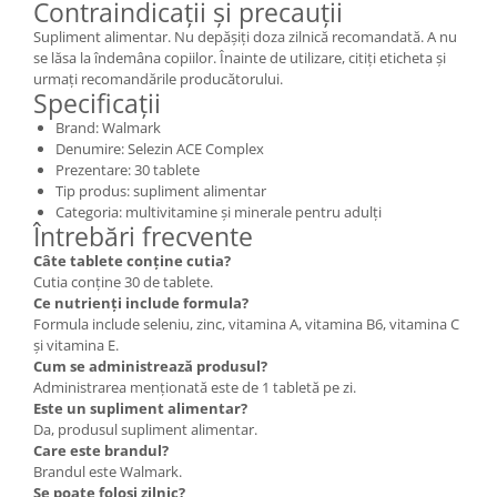
Contraindicații și precauții
Supliment alimentar. Nu depășiți doza zilnică recomandată. A nu
se lăsa la îndemâna copiilor. Înainte de utilizare, citiți eticheta și
urmați recomandările producătorului.
Specificații
Brand: Walmark
Denumire: Selezin ACE Complex
Prezentare: 30 tablete
Tip produs: supliment alimentar
Categoria: multivitamine și minerale pentru adulți
Întrebări frecvente
Câte tablete conține cutia?
Cutia conține 30 de tablete.
Ce nutrienți include formula?
Formula include seleniu, zinc, vitamina A, vitamina B6, vitamina C
și vitamina E.
Cum se administrează produsul?
Administrarea menționată este de 1 tabletă pe zi.
Este un supliment alimentar?
Da, produsul supliment alimentar.
Care este brandul?
Brandul este Walmark.
Se poate folosi zilnic?