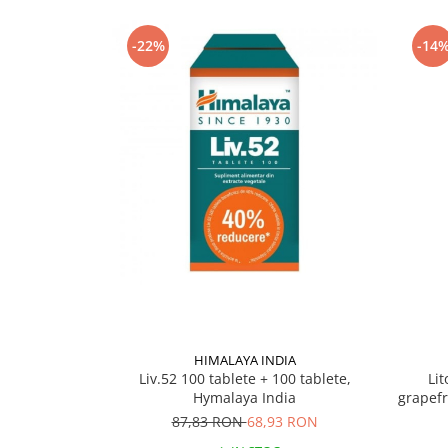
Supliment Vitamina D3
-22%
-14
Supliment Vitamina E
Supliment Zinc
Tincturi si Gemoderivate
Tuse gat si respiratie
Vitamine si minerale
HIMALAYA INDIA
Liv.52 100 tablete + 100 tablete,
Lit
Hymalaya India
grapefr
87,83 RON
68,93 RON