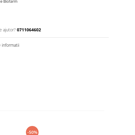
e Biofarm
e ajutor?
0711064602
informatii
-50%