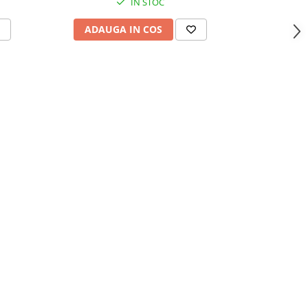
IN STOC
ADAU
ADAUGA IN COS