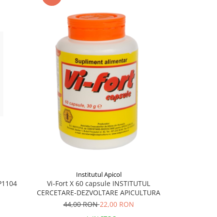
Institutul Apicol
P1104
LiverHe
Vi-Fort X 60 capsule INSTITUTUL
CERCETARE-DEZVOLTARE APICULTURA
44,00 RON
22,00 RON