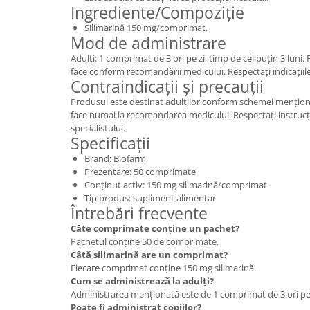
Ingrediente/Compoziție
Silimarină 150 mg/comprimat.
Mod de administrare
Adulți: 1 comprimat de 3 ori pe zi, timp de cel puțin 3 luni.
face conform recomandării medicului. Respectați indicațiil
Contraindicații și precauții
Produsul este destinat adulților conform schemei menționat
face numai la recomandarea medicului. Respectați instrucți
specialistului.
Specificații
Brand: Biofarm
Prezentare: 50 comprimate
Conținut activ: 150 mg silimarină/comprimat
Tip produs: supliment alimentar
Întrebări frecvente
Câte comprimate conține un pachet?
Pachetul conține 50 de comprimate.
Câtă silimarină are un comprimat?
Fiecare comprimat conține 150 mg silimarină.
Cum se administrează la adulți?
Administrarea menționată este de 1 comprimat de 3 ori pe zi
Poate fi administrat copiilor?