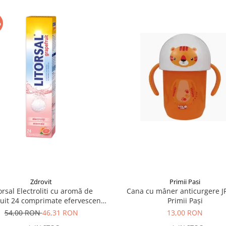
%
Zdrovit
Primii Pasi
orsal Electroliti cu aromă de
Cana cu mâner anticurgere J
uit 24 comprimate efervescente
Primii Pași
Zdrovit
54,00 RON
46,31 RON
13,00 RON