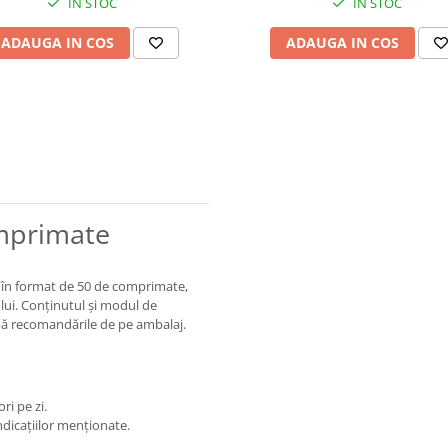
IN STOC
IN STOC
ADAUGA IN COS
ADAUGA IN COS
mprimate
 în format de 50 de comprimate,
tului. Conținutul și modul de
după recomandările de pe ambalaj.
ri pe zi.
indicațiilor menționate.