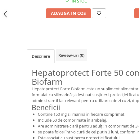
IN STOC
ADAUGA IN COS
Review-uri
(0)
Descriere
Hepatoprotect Forte 50 co
Biofarm
Hepatoprotect Forte Biofarm este un supliment alimentar
formulat cu silimarină și destinat susținerii protecției fica
administrare îl fac relevant pentru utilizarea de zi cu zi, 
Beneficii
Conține 150 mg silimarină în fiecare comprimat.
Include 50 de comprimate în ambalaj.
Are administrare clară pentru adulți: 1 comprimat de 3 o
se poate folosi într-o cură de cel puțin 3 luni, conform 
Este asociat cu susținerea protecției ficatului.