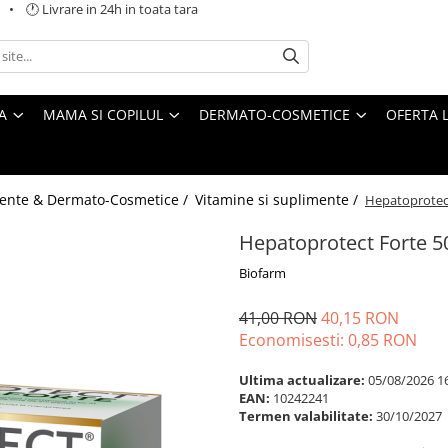
 🕐 Livrare in 24h in toata tara
A
MAMA SI COPILUL
DERMATO-COSMETICE
OFERTA L
ente & Dermato-Cosmetice /
Vitamine si suplimente /
Hepatoprotec
Hepatoprotect Forte 
Biofarm
41,00 RON
40,15 RON
Economisesti:
0,85
RON
Ultima actualizare:
05/08/2026 1
EAN:
10242241
Termen valabilitate:
30/10/2027