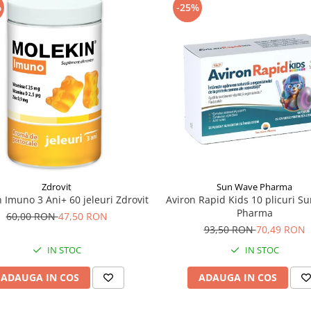
%
-25%
Zdrovit
Sun Wave Pharma
 Imuno 3 Ani+ 60 jeleuri Zdrovit
Aviron Rapid Kids 10 plicuri S
Pharma
60,00 RON
47,50 RON
93,50 RON
70,49 RON
IN STOC
IN STOC
ADAUGA IN COS
ADAUGA IN COS