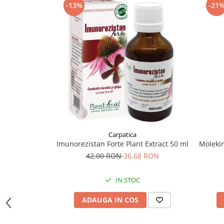
-13%
-21
Supliment Vitamina D3
Supliment Vitamina E
Supliment Zinc
Tincturi si Gemoderivate
Tuse gat si respiratie
Vitamine si minerale
Carpatica
Imunorezistan Forte Plant Extract 50 ml
Molekin
42,00 RON
36,68 RON
IN STOC
ADAUGA IN COS