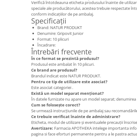
Verifică întotdeauna eticheta produsului înainte de utiliza
speciale ale producătorului, acestea trebuie respectate în
conform indicațiilor de pe ambalaj.
Specificații
Brand: NATUR PRODUKT
Denumire: Gripovit Junior
Format: 10 plicuri
Încadrare:
Întrebări frecvente
În ce format se prezintă produsul?
Produsul este ambalat în 10 plicuri.
Ce brand are produsul?
Brandul indicat este NATUR PRODUKT.
Pentru ce tip de utilizare este asociat?
Este asociat categoriei .
Există un model separat menționat?
În datele furnizate nu apare un model separat; denumirea c
Cum se folosește corect?
Se urmează instrucțiunile de pe ambalaj sau recomandăril
Ce trebuie verificat înainte de administrare?
Eticheta, modul de utilizare și eventualele precauții înscris
Avertizare:
Farmacia APOTHEKA intelege importanta infor
pagina si face eforturi permanente pentru a le pastra actual