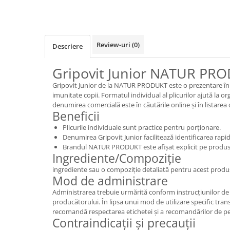
Review-uri
(0)
Descriere
Gripovit Junior NATUR PRO
Gripovit Junior de la NATUR PRODUKT este o prezentare în 1
imunitate copii. Formatul individual al plicurilor ajută la or
denumirea comercială este în căutările online și în listarea
Beneficii
Plicurile individuale sunt practice pentru porționare.
Denumirea Gripovit Junior facilitează identificarea rapi
Brandul NATUR PRODUKT este afișat explicit pe produs
Ingrediente/Compoziție
ingrediente sau o compoziție detaliată pentru acest produs
Mod de administrare
Administrarea trebuie urmărită conform instrucțiunilor de
producătorului. În lipsa unui mod de utilizare specific tran
recomandă respectarea etichetei și a recomandărilor de pe
Contraindicații și precauții