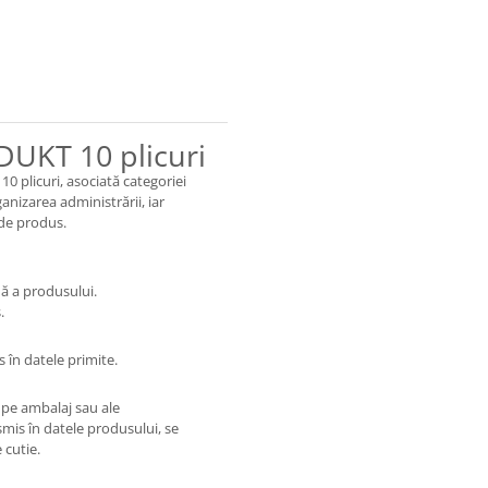
DUKT 10 plicuri
0 plicuri, asociată categoriei
ganizarea administrării, iar
 de produs.
dă a produsului.
.
 în datele primite.
 pe ambalaj sau ale
smis în datele produsului, se
 cutie.