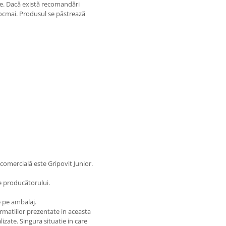
re. Dacă există recomandări
tocmai. Produsul se păstrează
omercială este Gripovit Junior.
e producătorului.
e pe ambalaj.
matiilor prezentate in aceasta
izate. Singura situatie in care