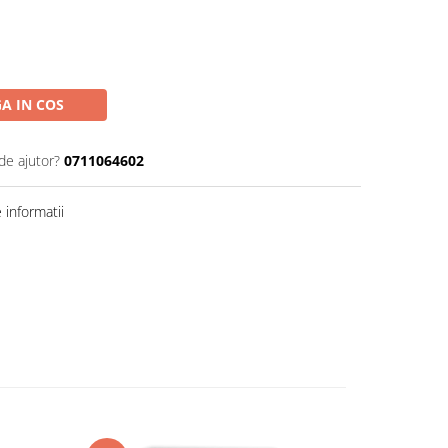
A IN COS
de ajutor?
0711064602
informatii