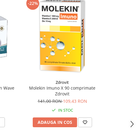
-22%
-14%
Zdrovit
un Wave
Molekin Imuno X 90 comprimate
Imunorezista
Zdrovit
141,00 RON
109,43 RON
50,
IN STOC
ADAUGA IN COS
ADAU