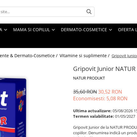
A
MAMA SI COPILUL
DERMATO-COSMETICE
OFERTA L
ente & Dermato-Cosmetice /
Vitamine si suplimente /
Gripovit Juni
Gripovit Junior NATUR
NATUR PRODUKT
35,60 RON
30,52 RON
Economisesti:
5,08
RON
Ultima actualizare:
05/08/2026 1
Termen valabilitate:
01/05/2027
Gripovit Junior de la NATUR PRODUKT 
copiilor. Denumirea indică un prod