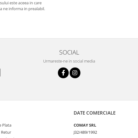
usului este aceea in care
 a ne informa in prealabil.
SOCIAL
Urmareste-ne in social media
DATE COMERCIALE
 Plata
COMAY SRL
e Retur
J32/489/1992