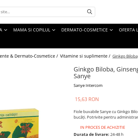
A
MAMA SI COPILUL
DERMATO-COSMETICE
OFERTA L
ente & Dermato-Cosmetice /
Vitamine si suplimente /
Ginkgo Biloba,
Ginkgo Biloba, Ginseng 
Sanye
Sanye Intercom
15,63 RON
Fiole buvabile Sanye cu Ginkgo Bilob
bucăți. Potrivite pentru administrare
IN PROCES DE ACHIZITIE
Durata de livrare:
24-48 h