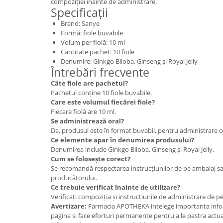
compoziției înainte de administrare.
Specificații
Brand: Sanye
Formă: fiole buvabile
Volum per fiolă: 10 ml
Cantitate pachet: 10 fiole
Denumire: Ginkgo Biloba, Ginseng și Royal Jelly
Întrebări frecvente
Câte fiole are pachetul?
Pachetul conține 10 fiole buvabile.
Care este volumul fiecărei fiole?
Fiecare fiolă are 10 ml.
Se administrează oral?
Da, produsul este în format buvabil, pentru administrare o
Ce elemente apar în denumirea produsului?
Denumirea include Ginkgo Biloba, Ginseng și Royal Jelly.
Cum se folosește corect?
Se recomandă respectarea instrucțiunilor de pe ambalaj s
producătorului.
Ce trebuie verificat înainte de utilizare?
Verificați compoziția și instrucțiunile de administrare de p
Avertizare:
Farmacia APOTHEKA intelege importanta infor
pagina si face eforturi permanente pentru a le pastra actual