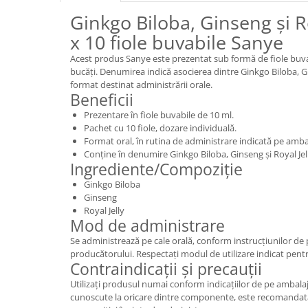
Ginkgo Biloba, Ginseng și Ro
x 10 fiole buvabile Sanye
Acest produs Sanye este prezentat sub formă de fiole buva
bucăți. Denumirea indică asocierea dintre Ginkgo Biloba, Gin
format destinat administrării orale.
Beneficii
Prezentare în fiole buvabile de 10 ml.
Pachet cu 10 fiole, dozare individuală.
Format oral, în rutina de administrare indicată pe amba
Conține în denumire Ginkgo Biloba, Ginseng și Royal Jel
Ingrediente/Compoziție
Ginkgo Biloba
Ginseng
Royal Jelly
Mod de administrare
Se administrează pe cale orală, conform instrucțiunilor d
producătorului. Respectați modul de utilizare indicat pentr
Contraindicații și precauții
Utilizați produsul numai conform indicațiilor de pe ambalaj. 
cunoscute la oricare dintre componente, este recomandată