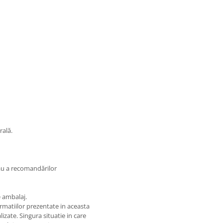
rală.
au a recomandărilor
e ambalaj.
matiilor prezentate in aceasta
izate. Singura situatie in care