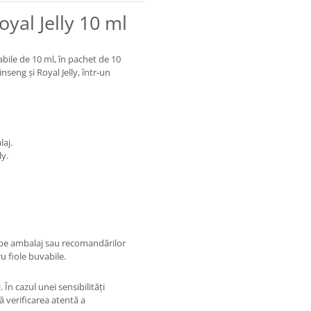
yal Jelly 10 ml
bile de 10 ml, în pachet de 10
seng și Royal Jelly, într-un
laj.
ly.
e pe ambalaj sau recomandărilor
u fiole buvabile.
În cazul unei sensibilități
 verificarea atentă a