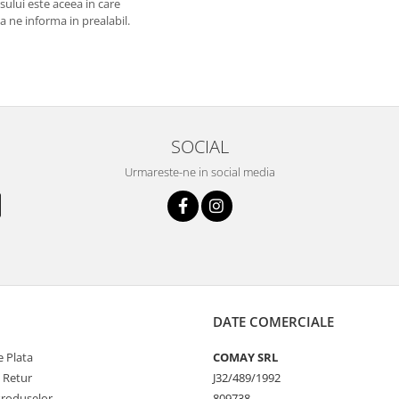
usului este aceea in care
 a ne informa in prealabil.
SOCIAL
Urmareste-ne in social media
DATE COMERCIALE
 Plata
COMAY SRL
e Retur
J32/489/1992
Produselor
809738