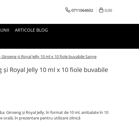
0711064602
0,00
UNII
ARTICOLE BLOG
 Ginseng și Royal Jelly 10 ml x 10 fiole buvabile Sanye
și Royal Jelly 10 ml x 10 fiole buvabile
a, Ginseng și Royal Jelly, în format de 10 ml, ambalate în 10
 orală, în prezentare pentru utilizare zilnică