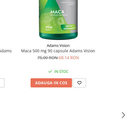
-25%
Adams Vision
 Adams
Maca 500 mg 90 capsule Adams Vision
Jelly Neo Jun
75,00 RON
68,14 RON
42,
IN STOC
ADAUGA IN COS
ADAU