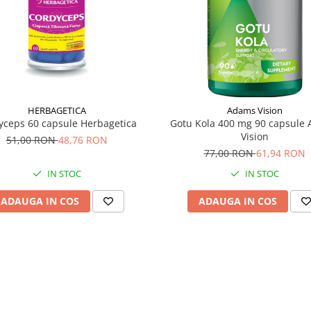
HERBAGETICA
Adams Vision
yceps 60 capsule Herbagetica
Gotu Kola 400 mg 90 capsule
Vision
51,00 RON
48,76 RON
77,00 RON
61,94 RON
IN STOC
IN STOC
ADAUGA IN COS
ADAUGA IN COS