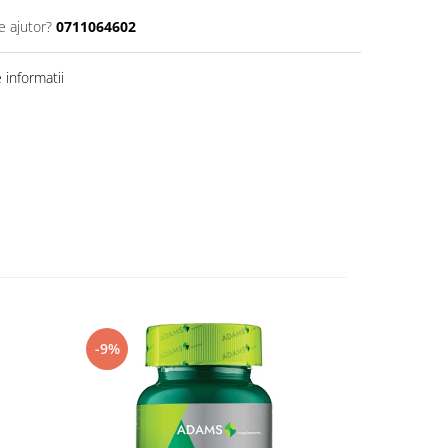
e ajutor?
0711064602
informatii
-9%