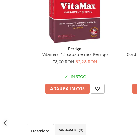
Supliment Vitamina D3
Supliment Vitamina E
Supliment Zinc
Tincturi si Gemoderivate
Tuse gat si respiratie
Perrigo
Vitamine si minerale
Vitamax, 15 capsule moi Perrigo
Cord
78,00 RON
62,28 RON
IN STOC
ADAUGA IN COS
Review-uri
(0)
Descriere