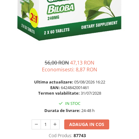
Multivitamine
Ingrijire par
Omega 3
Balsam masca si tratament
Par si unghii
Produse cu SPF Pentru Fata
Probiotice si prebiotice
Repelenti insecte
Prostata
Sanatate urinara
Sistemul respirator
56,00 RON
47,13 RON
Slabire si control greutate
Economisesti:
8,87
RON
Somn stres si anxietate
Ultima actualizare:
05/08/2026 16:22
Supliment Calciu
EAN:
6424842001461
Termen valabilitate:
31/07/2028
Supliment Complexe
IN STOC
Supliment Fier
Durata de livrare:
24-48 h
Supliment Magneziu
ADAUGA IN COS
Supliment Vitamina B
Supliment Vitamina C
Cod Produs:
87743