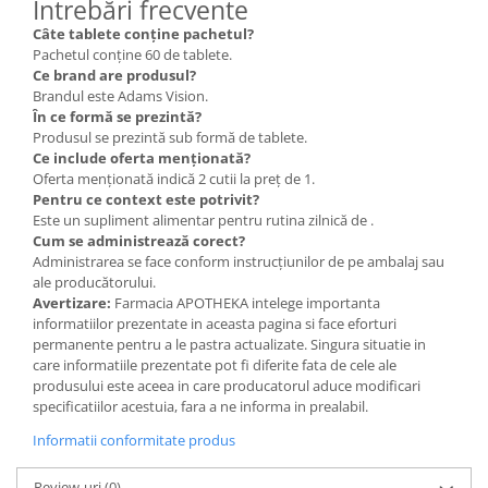
Întrebări frecvente
Câte tablete conține pachetul?
Pachetul conține 60 de tablete.
Ce brand are produsul?
Brandul este Adams Vision.
În ce formă se prezintă?
Produsul se prezintă sub formă de tablete.
Ce include oferta menționată?
Oferta menționată indică 2 cutii la preț de 1.
Pentru ce context este potrivit?
Este un supliment alimentar pentru rutina zilnică de .
Cum se administrează corect?
Administrarea se face conform instrucțiunilor de pe ambalaj sau
ale producătorului.
Avertizare:
Farmacia APOTHEKA intelege importanta
informatiilor prezentate in aceasta pagina si face eforturi
permanente pentru a le pastra actualizate. Singura situatie in
care informatiile prezentate pot fi diferite fata de cele ale
produsului este aceea in care producatorul aduce modificari
specificatiilor acestuia, fara a ne informa in prealabil.
Informatii conformitate produs
Review-uri
(0)