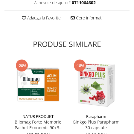
Ai nevoie de ajutor?
0711064602
Supliment Vitamina D3
Supliment Vitamina E
Adauga la Favorite
Cere informatii
Supliment Zinc
Tincturi si Gemoderivate
PRODUSE SIMILARE
Tuse gat si respiratie
Vitamine si minerale
-20%
-18%
NATUR PRODUKT
Parapharm
Bilomag Forte Memorie
Ginkgo Plus Parapharm
B
Pachet Economic 90+30
30 capsule
Vi
capsule NATUR PRODUKT