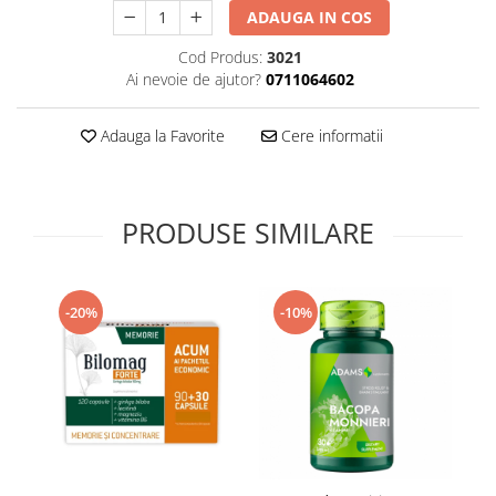
ADAUGA IN COS
Supliment Vitamina D3
Supliment Vitamina E
Cod Produs:
3021
Ai nevoie de ajutor?
0711064602
Supliment Zinc
Tincturi si Gemoderivate
Adauga la Favorite
Cere informatii
Tuse gat si respiratie
Vitamine si minerale
PRODUSE SIMILARE
-20%
-10%