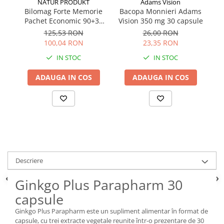
NATUR PRODUKT
Adams Vision
Bilomag Forte Memorie
Bacopa Monnieri Adams
Pachet Economic 90+30
Vision 350 mg 30 capsule
Ad
capsule NATUR PRODUKT
125,53 RON
26,00 RON
100,04 RON
23,35 RON
IN STOC
IN STOC
ADAUGA IN COS
ADAUGA IN COS
Descriere
Ginkgo Plus Parapharm 30
capsule
Ginkgo Plus Parapharm este un supliment alimentar în format de
capsule, cu trei extracte vegetale reunite într-o prezentare de 30