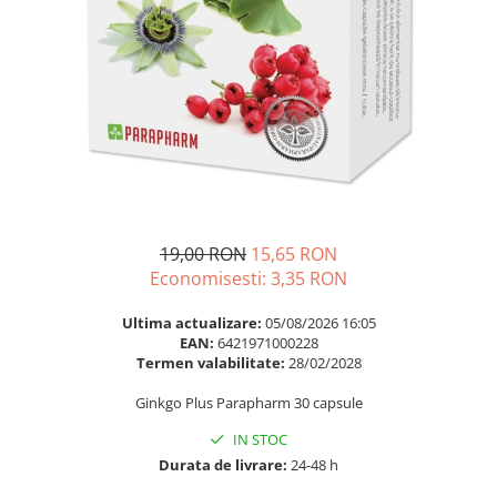
Multivitamine
Ingrijire par
Omega 3
Balsam masca si tratament
Par si unghii
Produse cu SPF Pentru Fata
Probiotice si prebiotice
Repelenti insecte
Prostata
Sanatate urinara
Sistemul respirator
Slabire si control greutate
19,00 RON
15,65 RON
Somn stres si anxietate
Economisesti:
3,35
RON
Supliment Calciu
Ultima actualizare:
05/08/2026 16:05
EAN:
6421971000228
Supliment Complexe
Termen valabilitate:
28/02/2028
Supliment Fier
Ginkgo Plus Parapharm 30 capsule
Supliment Magneziu
IN STOC
Supliment Vitamina B
Durata de livrare:
24-48 h
Supliment Vitamina C