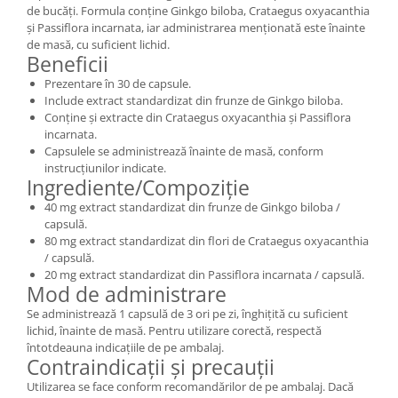
de bucăți. Formula conține Ginkgo biloba, Crataegus oxyacanthia
și Passiflora incarnata, iar administrarea menționată este înainte
de masă, cu suficient lichid.
Beneficii
Prezentare în 30 de capsule.
Include extract standardizat din frunze de Ginkgo biloba.
Conține și extracte din Crataegus oxyacanthia și Passiflora
incarnata.
Capsulele se administrează înainte de masă, conform
instrucțiunilor indicate.
Ingrediente/Compoziție
40 mg extract standardizat din frunze de Ginkgo biloba /
capsulă.
80 mg extract standardizat din flori de Crataegus oxyacanthia
/ capsulă.
20 mg extract standardizat din Passiflora incarnata / capsulă.
Mod de administrare
Se administrează 1 capsulă de 3 ori pe zi, înghițită cu suficient
lichid, înainte de masă. Pentru utilizare corectă, respectă
întotdeauna indicațiile de pe ambalaj.
Contraindicații și precauții
Utilizarea se face conform recomandărilor de pe ambalaj. Dacă