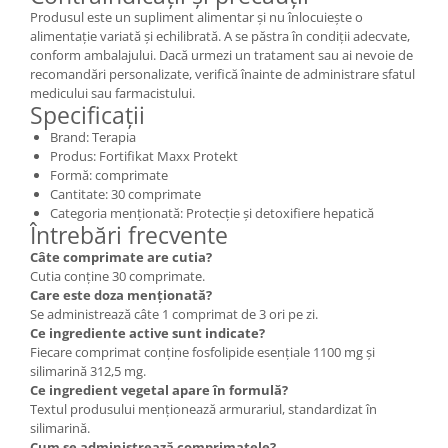
Produsul este un supliment alimentar și nu înlocuiește o
alimentație variată și echilibrată. A se păstra în condiții adecvate,
conform ambalajului. Dacă urmezi un tratament sau ai nevoie de
recomandări personalizate, verifică înainte de administrare sfatul
medicului sau farmacistului.
Specificații
Brand: Terapia
Produs: Fortifikat Maxx Protekt
Formă: comprimate
Cantitate: 30 comprimate
Categoria menționată: Protecție și detoxifiere hepatică
Întrebări frecvente
Câte comprimate are cutia?
Cutia conține 30 comprimate.
Care este doza menționată?
Se administrează câte 1 comprimat de 3 ori pe zi.
Ce ingrediente active sunt indicate?
Fiecare comprimat conține fosfolipide esențiale 1100 mg și
silimarină 312,5 mg.
Ce ingredient vegetal apare în formulă?
Textul produsului menționează armurariul, standardizat în
silimarină.
Cum se administrează comprimatele?