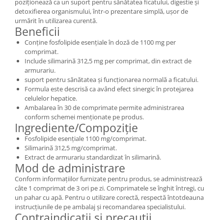
poziționează ca un suport pentru sănătatea ficatului, digestie și
detoxifierea organismului, într-o prezentare simplă, ușor de
urmărit în utilizarea curentă.
Beneficii
Conține fosfolipide esențiale în doză de 1100 mg per
comprimat.
Include silimarină 312,5 mg per comprimat, din extract de
armurariu.
suport pentru sănătatea și funcționarea normală a ficatului.
Formula este descrisă ca având efect sinergic în protejarea
celulelor hepatice.
Ambalarea în 30 de comprimate permite administrarea
conform schemei menționate pe produs.
Ingrediente/Compoziție
Fosfolipide esențiale 1100 mg/comprimat.
Silimarină 312,5 mg/comprimat.
Extract de armurariu standardizat în silimarină.
Mod de administrare
Conform informațiilor furnizate pentru produs, se administrează
câte 1 comprimat de 3 ori pe zi. Comprimatele se înghit întregi, cu
un pahar cu apă. Pentru o utilizare corectă, respectă întotdeauna
instrucțiunile de pe ambalaj și recomandarea specialistului.
Contraindicații și precauții