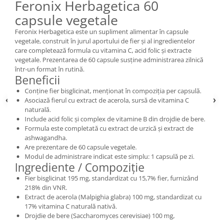
Feronix Herbagetica 60
capsule vegetale
Feronix Herbagetica este un supliment alimentar în capsule
vegetale, construit în jurul aportului de fier și al ingredientelor
care completează formula cu vitamina C, acid folic și extracte
vegetale. Prezentarea de 60 capsule susține administrarea zilnică
într-un format în rutină.
Beneficii
Conține fier bisglicinat, menționat în compoziția per capsulă.
Asociază fierul cu extract de acerola, sursă de vitamina C
naturală.
Include acid folic și complex de vitamine B din drojdie de bere.
Formula este completată cu extract de urzică și extract de
ashwagandha.
Are prezentare de 60 capsule vegetale.
Modul de administrare indicat este simplu: 1 capsulă pe zi.
Ingrediente / Compoziție
Fier bisglicinat 195 mg, standardizat cu 15,7% fier, furnizând
218% din VNR.
Extract de acerola (Malpighia glabra) 100 mg, standardizat cu
17% vitamina C naturală nativă.
Drojdie de bere (Saccharomyces cerevisiae) 100 mg,