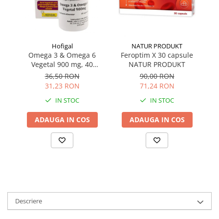
Hofigal
NATUR PRODUKT
Omega 3 & Omega 6
Feroptim X 30 capsule
F
Vegetal 900 mg, 40
NATUR PRODUKT
capsule
36,50 RON
90,00 RON
31,23 RON
71,24 RON
IN STOC
IN STOC
ADAUGA IN COS
ADAUGA IN COS
Descriere