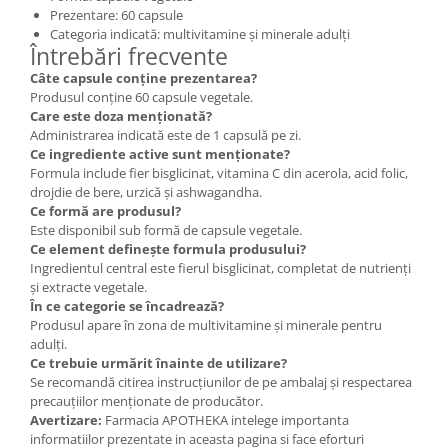
Prezentare: 60 capsule
Categoria indicată: multivitamine și minerale adulți
Întrebări frecvente
Câte capsule conține prezentarea?
Produsul conține 60 capsule vegetale.
Care este doza menționată?
Administrarea indicată este de 1 capsulă pe zi.
Ce ingrediente active sunt menționate?
Formula include fier bisglicinat, vitamina C din acerola, acid folic,
drojdie de bere, urzică și ashwagandha.
Ce formă are produsul?
Este disponibil sub formă de capsule vegetale.
Ce element definește formula produsului?
Ingredientul central este fierul bisglicinat, completat de nutrienți
și extracte vegetale.
În ce categorie se încadrează?
Produsul apare în zona de multivitamine și minerale pentru
adulți.
Ce trebuie urmărit înainte de utilizare?
Se recomandă citirea instrucțiunilor de pe ambalaj și respectarea
precauțiilor menționate de producător.
Avertizare:
Farmacia APOTHEKA intelege importanta
informatiilor prezentate in aceasta pagina si face eforturi