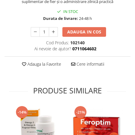
suplimentar de fier și o administrare zilnică practică
Supliment Vitamina D3
IN STOC
Supliment Vitamina E
Durata de livrare:
24-48 h
Supliment Zinc
ADAUGA IN COS
Tincturi si Gemoderivate
Cod Produs:
102140
Tuse gat si respiratie
Ai nevoie de ajutor?
0711064602
Vitamine si minerale
Adauga la Favorite
Cere informatii
PRODUSE SIMILARE
-14%
-21%