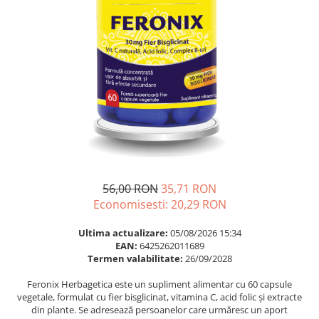
Multivitamine
Ingrijire par
Omega 3
Balsam masca si tratament
Par si unghii
Produse cu SPF Pentru Fata
Probiotice si prebiotice
Repelenti insecte
Prostata
Sanatate urinara
Sistemul respirator
Slabire si control greutate
Somn stres si anxietate
56,00 RON
35,71 RON
Supliment Calciu
Economisesti:
20,29
RON
Supliment Complexe
Ultima actualizare:
05/08/2026 15:34
Supliment Fier
EAN:
6425262011689
Termen valabilitate:
26/09/2028
Supliment Magneziu
Feronix Herbagetica este un supliment alimentar cu 60 capsule
Supliment Vitamina B
vegetale, formulat cu fier bisglicinat, vitamina C, acid folic și extracte
Supliment Vitamina C
din plante. Se adresează persoanelor care urmăresc un aport