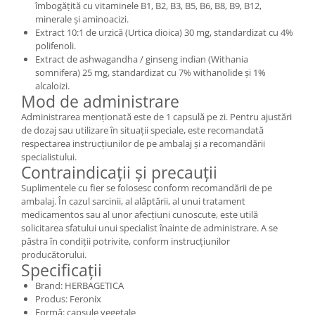
îmbogățită cu vitaminele B1, B2, B3, B5, B6, B8, B9, B12,
minerale și aminoacizi.
Extract 10:1 de urzică (Urtica dioica) 30 mg, standardizat cu 4%
polifenoli.
Extract de ashwagandha / ginseng indian (Withania
somnifera) 25 mg, standardizat cu 7% withanolide și 1%
alcaloizi.
Mod de administrare
Administrarea menționată este de 1 capsulă pe zi. Pentru ajustări
de dozaj sau utilizare în situații speciale, este recomandată
respectarea instrucțiunilor de pe ambalaj și a recomandării
specialistului.
Contraindicații și precauții
Suplimentele cu fier se folosesc conform recomandării de pe
ambalaj. În cazul sarcinii, al alăptării, al unui tratament
medicamentos sau al unor afecțiuni cunoscute, este utilă
solicitarea sfatului unui specialist înainte de administrare. A se
păstra în condiții potrivite, conform instrucțiunilor
producătorului.
Specificații
Brand: HERBAGETICA
Produs: Feronix
Formă: capsule vegetale