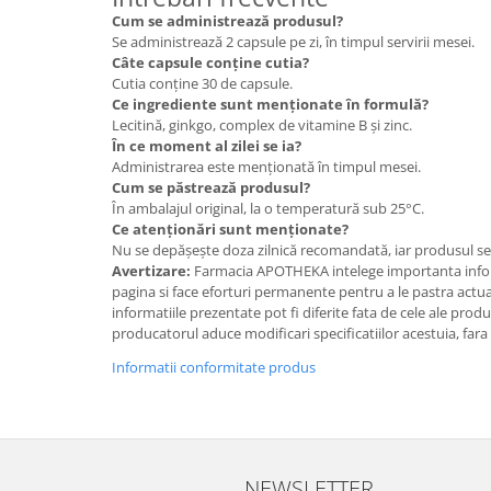
Cum se administrează produsul?
Se administrează 2 capsule pe zi, în timpul servirii mesei.
Câte capsule conține cutia?
Cutia conține 30 de capsule.
Ce ingrediente sunt menționate în formulă?
Lecitină, ginkgo, complex de vitamine B și zinc.
În ce moment al zilei se ia?
Administrarea este menționată în timpul mesei.
Cum se păstrează produsul?
În ambalajul original, la o temperatură sub 25°C.
Ce atenționări sunt menționate?
Nu se depășește doza zilnică recomandată, iar produsul se
Avertizare:
Farmacia APOTHEKA intelege importanta infor
pagina si face eforturi permanente pentru a le pastra actual
informatiile prezentate pot fi diferite fata de cele ale prod
producatorul aduce modificari specificatiilor acestuia, fara
Informatii conformitate produs
NEWSLETTER