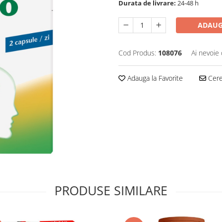
Durata de livrare:
24-48 h
ADAUG
Cod Produs:
108076
Ai nevoie 
Adauga la Favorite
Cere 
PRODUSE SIMILARE