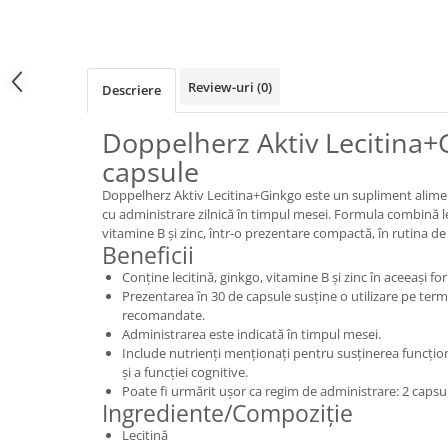
Review-uri
(0)
Descriere
Doppelherz Aktiv Lecitina+
capsule
Doppelherz Aktiv Lecitina+Ginkgo este un supliment alimen
cu administrare zilnică în timpul mesei. Formula combină l
vitamine B și zinc, într-o prezentare compactă, în rutina de z
Beneficii
Conține lecitină, ginkgo, vitamine B și zinc în aceeași fo
Prezentarea în 30 de capsule susține o utilizare pe ter
recomandate.
Administrarea este indicată în timpul mesei.
Include nutrienți menționați pentru susținerea funcțio
și a funcției cognitive.
Poate fi urmărit ușor ca regim de administrare: 2 capsul
Ingrediente/Compoziție
Lecitină