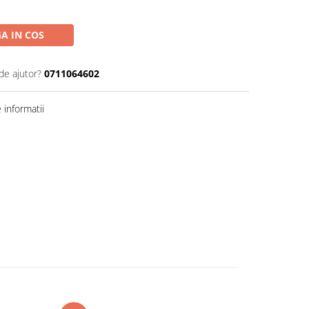
A IN COS
de ajutor?
0711064602
informatii