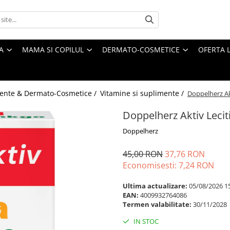
A
MAMA SI COPILUL
DERMATO-COSMETICE
OFERTA L
ente & Dermato-Cosmetice /
Vitamine si suplimente /
Doppelherz Ak
Doppelherz Aktiv Leci
Doppelherz
45,00 RON
37,76 RON
Economisesti:
7,24
RON
Ultima actualizare:
05/08/2026 1
EAN:
4009932764086
Termen valabilitate:
30/11/2028
IN STOC