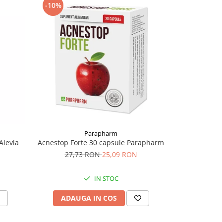
-10%
Parapharm
F
Alevia
Acnestop Forte 30 capsule Parapharm
Sirop Focus
27,73 RON
25,09 RON
IN STOC
ADAUGA IN COS
ADAU