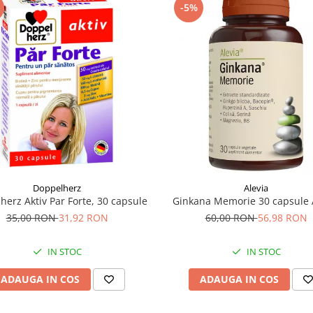
-5%
Doppelherz
Alevia
herz Aktiv Par Forte, 30 capsule
Ginkana Memorie 30 capsule 
35,00 RON
31,92 RON
60,00 RON
56,98 RON
IN STOC
IN STOC
ADAUGA IN COS
ADAUGA IN COS