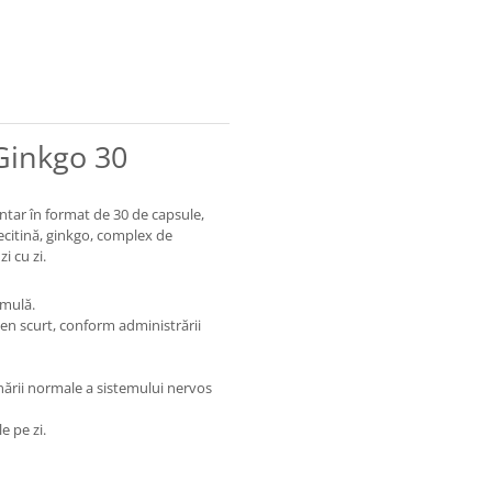
Ginkgo 30
tar în format de 30 de capsule,
ecitină, ginkgo, complex de
i cu zi.
rmulă.
men scurt, conform administrării
nării normale a sistemului nervos
e pe zi.