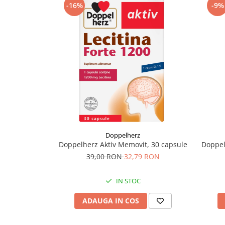
-16%
-9%
Supliment Vitamina D3
Supliment Vitamina E
Supliment Zinc
Tincturi si Gemoderivate
Tuse gat si respiratie
Vitamine si minerale
Doppelherz
Doppelherz Aktiv Memovit, 30 capsule
Doppel
39,00 RON
32,79 RON
IN STOC
ADAUGA IN COS